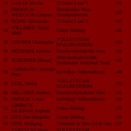
51
LAXAR Nicolas
TJ Sokol I und V
151
PROKSCH-
Beachvolley Wien
52
149
WEILGUNI Clemens
Trendsportverein
53
KÖNIG Alessandro
TJ Sokol I und V
147
WILLIMEK Tobias
54
Union Döbling
146
Matti
VOLLEYTEAM
55
GRUBER Christopher
142
ROADRUNNERS
56
MÖSSMER Andreas
Beachvolleyballclub Wien
141
Wirtschaftsuniversität-
57
SCHERRER Manuel
141
Studierende Volleyball Team
CARMANN Christoph
58
hotVolleys Volleyballteam
140
Peter
VOLLEYTEAM
59
EXEL Patrick
136
ROADRUNNERS
60
MELCHER Andreas
Beachvolleyballclub Wien
135
61
FREITAG Lukas
hotVolleys Volleyballteam
134
LIMBECK-
62
Union Döbling
131
LILIENAU Raphael
63
KISS Paul Benjamin
Union Döbling
129
64
ERTL Wolfgang
Volleyball in Wien All In One
125
ZARZYCKI Jakub
VOLLEYTEAM