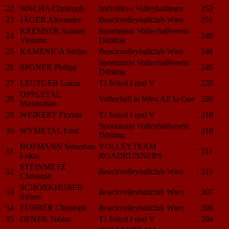
22
WACHA Christoph
hotVolleys Volleyballteam
253
23
JÄGER Alexander
Beachvolleyballclub Wien
251
KREMSER Samuel
Sportunion Volleyballverein
24
249
Vinzenz
Döbling
25
KAMENICA Stefan
Beachvolleyballclub Wien
246
Sportunion Volleyballverein
26
SPONER Philipp
245
Döbling
27
LEUTGEB Lukas
TJ Sokol I und V
235
OPPLETAL
28
Volleyball in Wien All In One
220
Maximilian
29
WEIKERT Florian
TJ Sokol I und V
218
Sportunion Volleyballverein
30
WYMETAL Emil
218
Döbling
HOFMANN Sebastian
VOLLEYTEAM
31
211
Lukas
ROADRUNNERS
STEINMETZ
32
Beachvolleyballclub Wien
210
Christoph
SCHÖRKHUBER
33
Beachvolleyballclub Wien
207
Simon
34
FÜHRER Christoph
Beachvolleyballclub Wien
206
35
OFNER Tobias
TJ Sokol I und V
204