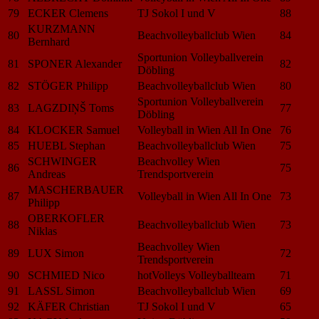
79
ECKER Clemens
TJ Sokol I und V
88
KURZMANN
80
Beachvolleyballclub Wien
84
Bernhard
Sportunion Volleyballverein
81
SPONER Alexander
82
Döbling
82
STÖGER Philipp
Beachvolleyballclub Wien
80
Sportunion Volleyballverein
83
LAGZDIŅŠ Toms
77
Döbling
84
KLOCKER Samuel
Volleyball in Wien All In One
76
85
HUEBL Stephan
Beachvolleyballclub Wien
75
SCHWINGER
Beachvolley Wien
86
75
Andreas
Trendsportverein
MASCHERBAUER
87
Volleyball in Wien All In One
73
Philipp
OBERKOFLER
88
Beachvolleyballclub Wien
73
Niklas
Beachvolley Wien
89
LUX Simon
72
Trendsportverein
90
SCHMIED Nico
hotVolleys Volleyballteam
71
91
LASSL Simon
Beachvolleyballclub Wien
69
92
KÄFER Christian
TJ Sokol I und V
65