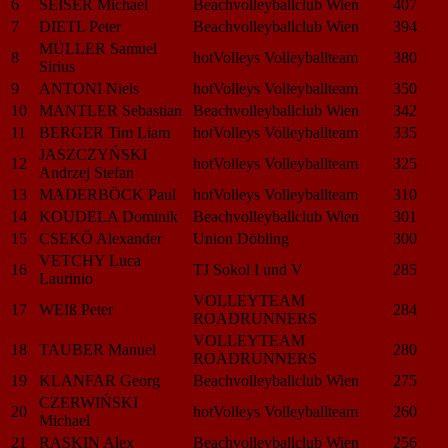
6
SEISER Michael
Beachvolleyballclub Wien
407
7
DIETL Peter
Beachvolleyballclub Wien
394
MÜLLER Samuel
8
hotVolleys Volleyballteam
380
Sirius
9
ANTONI Niels
hotVolleys Volleyballteam
350
10
MANTLER Sebastian
Beachvolleyballclub Wien
342
11
BERGER Tim Liam
hotVolleys Volleyballteam
335
JASZCZYŃSKI
12
hotVolleys Volleyballteam
325
Andrzej Stefan
13
MADERBÖCK Paul
hotVolleys Volleyballteam
310
14
KOUDELA Dominik
Beachvolleyballclub Wien
301
15
CSEKÖ Alexander
Union Döbling
300
VETCHY Luca
16
TJ Sokol I und V
285
Laurinio
VOLLEYTEAM
17
WEIß Peter
284
ROADRUNNERS
VOLLEYTEAM
18
TAUBER Manuel
280
ROADRUNNERS
19
KLANFAR Georg
Beachvolleyballclub Wien
275
CZERWIŃSKI
20
hotVolleys Volleyballteam
260
Michael
21
RASKIN Alex
Beachvolleyballclub Wien
256