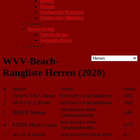
Herren
Damen
Nachwuchs Burschen
Nachwuchs Mädchen
----------
News-Archiv
Vereins-News
Verbands-News
----------
WVV-Beach-
Rangliste Herren (2020)
#
Spieler
Verein
Punkte
1
ERMACORA Martin
hotVolleys Volleyballteam
3300
2
PRISTAUZ Moritz
hotVolleys Volleyballteam
3300
Beachvolley Wien
3
SEISER Mathias
1190
Trendsportverein
Beachvolley Wien
4
KINDL Moritz Fabian
1170
Trendsportverein
5
MADER Florian
Beachvolleyballclub Wien
415