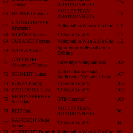
65
124
Tomasz
ROADRUNNERS
VOLLEYTEAM
66
HEINKE Christian
118
ROADRUNNERS
KACZMARCZYK
67
Volleyball in Wien All In One
118
Krzysztof
68
MLÉČKA Nicolas
TJ Sokol I und V
115
69
CUBASCH Florens
Volleyball in Wien All In One
112
Sportunion Volleyballverein
70
ABDULA Edis
111
Döbling
GALLISTEL
71
hotVolleys Volleyballteam
109
Alexander Thomas
Wirtschaftsuniversität-
72
SCHMIDT Lukas
107
Studierende Volleyball Team
73
ECKER Philipp
TJ Sokol I und V
106
74
ZABLOUDIL Luca
TJ Sokol I und V
103
BRAUNSBERGER
75
ÖTB Gersthof
100
Sebastian
VOLLEYTEAM
76
REIF Paul
96
ROADRUNNERS
BANCSICH Niklas
77
TJ Sokol I und V
94
Samuel
78
ALBRECHT Dominik
Volleyball in Wien All In One
89