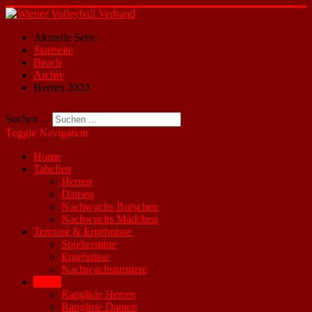
Aktuelle Seite:
Startseite
Beach
Archiv
Herren 2020
Suchen ...
Toggle Navigation
Home
Tabellen
Herren
Damen
Nachwuchs Burschen
Nachwuchs Mädchen
Termine & Ergebnisse
Spieltermine
Ergebnisse
Nachwuchsturniere
Beach
Rangliste Herren
Rangliste Damen