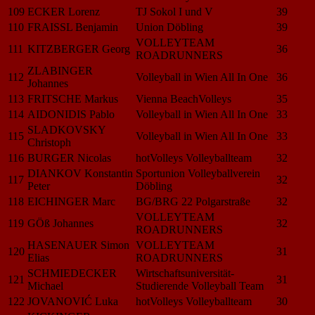
109
ECKER Lorenz
TJ Sokol I und V
39
110
FRAISSL Benjamin
Union Döbling
39
VOLLEYTEAM
111
KITZBERGER Georg
36
ROADRUNNERS
ZLABINGER
112
Volleyball in Wien All In One
36
Johannes
113
FRITSCHE Markus
Vienna BeachVolleys
35
114
AIDONIDIS Pablo
Volleyball in Wien All In One
33
SLADKOVSKY
115
Volleyball in Wien All In One
33
Christoph
116
BURGER Nicolas
hotVolleys Volleyballteam
32
DIANKOV Konstantin
Sportunion Volleyballverein
117
32
Peter
Döbling
118
EICHINGER Marc
BG/BRG 22 Polgarstraße
32
VOLLEYTEAM
119
GÖß Johannes
32
ROADRUNNERS
HASENAUER Simon
VOLLEYTEAM
120
31
Elias
ROADRUNNERS
SCHMIEDECKER
Wirtschaftsuniversität-
121
31
Michael
Studierende Volleyball Team
122
JOVANOVIĆ Luka
hotVolleys Volleyballteam
30