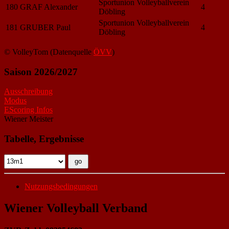
Sportunion Volleyballverein
180
GRAF Alexander
4
Döbling
Sportunion Volleyballverein
181
GRUBER Paul
4
Döbling
© VolleyTom (Datenquelle
ÖVV
)
Saison 2026/2027
Ausschreibung
Modus
EScoring Infos
Wiener Meister
Tabelle, Ergebnisse
Nutzungsbedingungen
Wiener Volleyball Verband