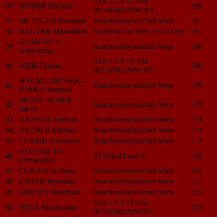
VOLLEYTEAM
36
HUBER Michael
199
ROADRUNNERS
37
METZGER Bernhard
Beachvolleyballclub Wien
191
38
RAUTER Maximilian
Volleyball in Wien All In One
191
KAMENICA
39
Beachvolleyballclub Wien
186
Aleksandar
VOLLEYTEAM
40
WEIß Florian
186
ROADRUNNERS
BAUMGARTNER-
41
Beachvolleyballclub Wien
178
JURKO Stephan
MÖSSLACHER
42
Beachvolleyballclub Wien
178
Jakob
43
ARTNER Andreas
Beachvolleyballclub Wien
174
44
ARTNER Michael
Beachvolleyballclub Wien
174
45
LEITHE Alexander
Beachvolleyballclub Wien
173
VEGERICHT
46
TJ Sokol I und V
170
Christopher
47
CUBASCH Onno
Beachvolleyballclub Wien
162
48
GRATH Benedikt
Beachvolleyballclub Wien
157
49
SIROWY Bernhard
Beachvolleyballclub Wien
153
VOLLEYTEAM
50
NOLL Maximilian
152
ROADRUNNERS