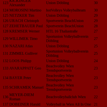
KICKINGER
123
Union Döbling
30
Alexander
124
MOROSINI Martino
hotVolleys Volleyballteam
30
125
NETZKER Tim
Union Döbling
29
126
URACH Christoph
Sportverein BeachUnion
29
127
ZEHETBAUER Paul
Sportverein BeachUnion
28
128
KREMSER Werner
HTL 16 Thaliastraße
27
Sportunion Volleyballverein
129
WILLIMEK Timo
27
Döbling
130
NAZARI Atlas
Union Döbling
25
Sportunion Volleyballverein
131
ZIMMEL Gulliver
25
Döbling
132
LOOS Philipp
Union Döbling
24
Beachvolley Wien
133
AVARAPPATT Geo
23
Trendsportverein
Beachvolley Wien
134
BAYER Peter
23
Trendsportverein
Beachvolley Wien
135
SCHRAMEK Manuel
23
Trendsportverein
MEYER-DIEM
136
Beachvolleyballclub Wien
22
Roman
137
DOBEINER Harald
Volleyball in Wien All In One
21