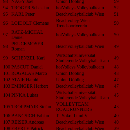
93
NAGY Joel
Union Döbling
59
94
TROGER Sebastian
hotVolleys Volleyballteam
52
95
KARL Peter
Beachvolleyballclub Wien
51
Beachvolley Wien
96
LOIDOLT Clemens
50
Trendsportverein
RATZ-MICHAL
97
hotVolleys Volleyballteam
50
Daniel
PRUCKMOSER
98
Beachvolleyballclub Wien
49
Roman
Wirtschaftsuniversität-
99
SCHENZEL Karl
49
Studierende Volleyball Team
100
PASCUT Daniel
hotVolleys Volleyballteam
48
101
ROGALAS Marco
Union Döbling
48
102
ATAIE Hamid
Union Döbling
47
103
EMINGER Herbert
Beachvolleyballclub Wien
47
Wirtschaftsuniversität-
104
PINKA Lukas
45
Studierende Volleyball Team
VOLLEYTEAM
105
TROPPMAIR Stefan
43
ROADRUNNERS
106
BANCSICH Fabian
TJ Sokol I und V
40
107
REISER Andreas
Beachvolleyballclub Wien
40
108
EBERLE Patrick
Beachvolleyballclub Wien
39