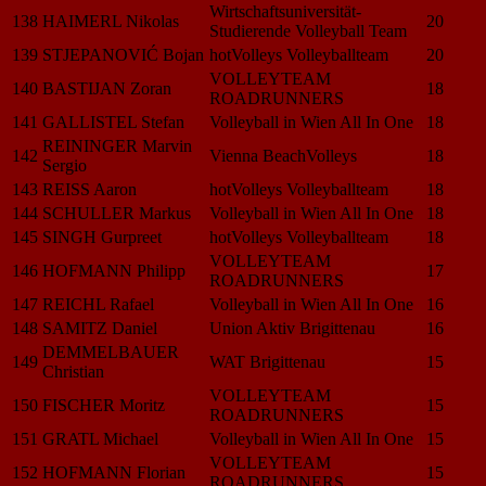
Wirtschaftsuniversität-
138
HAIMERL Nikolas
20
Studierende Volleyball Team
139
STJEPANOVIĆ Bojan
hotVolleys Volleyballteam
20
VOLLEYTEAM
140
BASTIJAN Zoran
18
ROADRUNNERS
141
GALLISTEL Stefan
Volleyball in Wien All In One
18
REININGER Marvin
142
Vienna BeachVolleys
18
Sergio
143
REISS Aaron
hotVolleys Volleyballteam
18
144
SCHULLER Markus
Volleyball in Wien All In One
18
145
SINGH Gurpreet
hotVolleys Volleyballteam
18
VOLLEYTEAM
146
HOFMANN Philipp
17
ROADRUNNERS
147
REICHL Rafael
Volleyball in Wien All In One
16
148
SAMITZ Daniel
Union Aktiv Brigittenau
16
DEMMELBAUER
149
WAT Brigittenau
15
Christian
VOLLEYTEAM
150
FISCHER Moritz
15
ROADRUNNERS
151
GRATL Michael
Volleyball in Wien All In One
15
VOLLEYTEAM
152
HOFMANN Florian
15
ROADRUNNERS