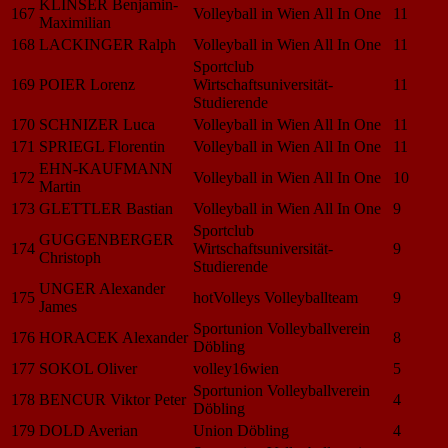
KLINSER Benjamin-
167
Volleyball in Wien All In One
11
Maximilian
168
LACKINGER Ralph
Volleyball in Wien All In One
11
Sportclub
169
POIER Lorenz
Wirtschaftsuniversität-
11
Studierende
170
SCHNIZER Luca
Volleyball in Wien All In One
11
171
SPRIEGL Florentin
Volleyball in Wien All In One
11
EHN-KAUFMANN
172
Volleyball in Wien All In One
10
Martin
173
GLETTLER Bastian
Volleyball in Wien All In One
9
Sportclub
GUGGENBERGER
174
Wirtschaftsuniversität-
9
Christoph
Studierende
UNGER Alexander
175
hotVolleys Volleyballteam
9
James
Sportunion Volleyballverein
176
HORACEK Alexander
8
Döbling
177
SOKOL Oliver
volley16wien
5
Sportunion Volleyballverein
178
BENCUR Viktor Peter
4
Döbling
179
DOLD Averian
Union Döbling
4