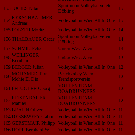
Sportunion Volleyballverein
153
JUCIES Nitai
15
Döbling
KERSCHBAUMER
154
Volleyball in Wien All In One
15
Andreas
155
POLZER Moritz
Volleyball in Wien All In One
14
Sportunion Volleyballverein
156
THALBAUER Oscar
14
Döbling
157
SCHMID Felix
Union West-Wien
13
WEILINGER
158
Union West-Wien
13
Bernhard
159
BERGER Julian
Volleyball in Wien All In One
12
MOHAMED Tarek
Beachvolley Wien
160
12
Mohie El-Din
Trendsportverein
VOLLEYTEAM
161
PFLÜGLER Georg
12
ROADRUNNERS
REISENBAUER
VOLLEYTEAM
162
12
Manuel
ROADRUNNERS
163
BRAUN Oliver
Volleyball in Wien All In One
11
164
DESSEWFFY Gabor
Volleyball in Wien All In One
11
165
GERSTMAIR Philipp
Volleyball in Wien All In One
11
166
HOPF Bernhard W.
Volleyball in Wien All In One
11