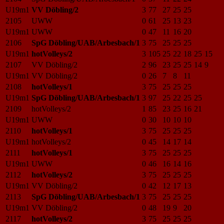
U19m1
VV Döbling/2
3
77
27
25
25
2105
UWW
0
61
25
13
23
U19m1
UWW
0
47
11
16
20
2106
SpG Döbling/UAB/Arbesbach/1
3
75
25
25
25
U19m1
hotVolleys/2
3
105
25
22
18
25
15
2107
VV Döbling/2
2
96
23
25
25
14
9
U19m1
VV Döbling/2
0
26
7
8
11
2108
hotVolleys/1
3
75
25
25
25
U19m1
SpG Döbling/UAB/Arbesbach/1
3
97
25
22
25
25
2109
hotVolleys/2
1
85
23
25
16
21
U19m1
UWW
0
30
10
10
10
2110
hotVolleys/1
3
75
25
25
25
U19m1
hotVolleys/2
0
45
14
17
14
2111
hotVolleys/1
3
75
25
25
25
U19m1
UWW
0
46
16
14
16
2112
hotVolleys/2
3
75
25
25
25
U19m1
VV Döbling/2
0
42
12
17
13
2113
SpG Döbling/UAB/Arbesbach/1
3
75
25
25
25
U19m1
VV Döbling/2
0
48
19
9
20
2117
hotVolleys/2
3
75
25
25
25