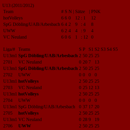
U13 (2011/2012)
Team
#
S
N
|
Sätze
|
PNK
hotVolleys
6
6
0
12
:
1
12
SpG Döbling/UAB/Arbesbach
6
4
2
9
:
4
8
UWW
6
2
4
4
:
9
4
VC Neuland
6
0
6
1
:
12
0
Liga/#
Teams
S
P
S1
S2
S3
S4
S5
U13m1
SpG Döbling/UAB/Arbesbach
2
50
25
25
2701
VC Neuland
0
20
7
13
U13m1
SpG Döbling/UAB/Arbesbach
2
50
25
25
2702
UWW
0
0
0
0
U13m1
hotVolleys
2
50
25
25
2703
VC Neuland
0
25
12
13
U13m1
hotVolleys
2
50
25
25
2704
UWW
0
0
0
0
U13m1
SpG Döbling/UAB/Arbesbach
0
37
17
20
2705
hotVolleys
2
50
25
25
U13m1
VC Neuland
0
28
9
19
2706
UWW
2
50
25
25