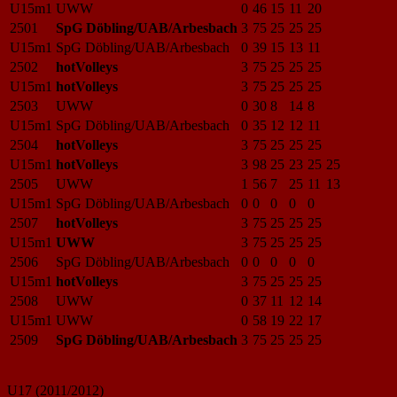
U15m1
UWW
0
46
15
11
20
2501
SpG Döbling/UAB/Arbesbach
3
75
25
25
25
U15m1
SpG Döbling/UAB/Arbesbach
0
39
15
13
11
2502
hotVolleys
3
75
25
25
25
U15m1
hotVolleys
3
75
25
25
25
2503
UWW
0
30
8
14
8
U15m1
SpG Döbling/UAB/Arbesbach
0
35
12
12
11
2504
hotVolleys
3
75
25
25
25
U15m1
hotVolleys
3
98
25
23
25
25
2505
UWW
1
56
7
25
11
13
U15m1
SpG Döbling/UAB/Arbesbach
0
0
0
0
0
2507
hotVolleys
3
75
25
25
25
U15m1
UWW
3
75
25
25
25
2506
SpG Döbling/UAB/Arbesbach
0
0
0
0
0
U15m1
hotVolleys
3
75
25
25
25
2508
UWW
0
37
11
12
14
U15m1
UWW
0
58
19
22
17
2509
SpG Döbling/UAB/Arbesbach
3
75
25
25
25
U17 (2011/2012)