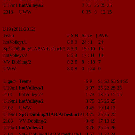
U17m1
hotVolleys/2
3
75
25
25
25
2318
UWW
0
35
8
12
15
U19 (2011/2012)
Team
#
S
N
|
Sätze
|
PNK
hotVolleys/1
8
8
0
24
:
1
24
SpG Döbling/UAB/Arbesbach/1
8
5
3
15
:
10
15
hotVolleys/2
8
5
3
17
:
11
14
VV Döbling/2
8
2
6
8
:
18
7
UWW
8
0
8
0
:
24
0
Liga/#
Teams
S
P
S1
S2
S3
S4
S5
U19m1
hotVolleys/1
3
97
25
22
25
25
2101
hotVolleys/2
1
73
18
25
15
15
U19m1
hotVolleys/2
3
75
25
25
25
2102
UWW
0
45
19
14
12
U19m1
SpG Döbling/UAB/Arbesbach/1
3
75
25
25
25
2103
VV Döbling/2
0
49
17
13
19
U19m1
hotVolleys/1
3
76
25
25
26
2104
SpG Döbling/UAB/Arbesbach/1
0
57
11
22
24