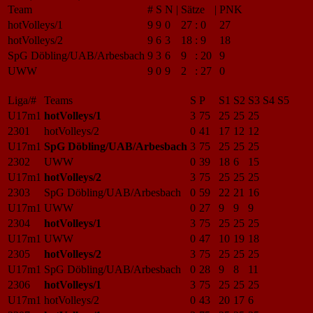
Team
#
S
N
|
Sätze
|
PNK
hotVolleys/1
9
9
0
27
:
0
27
hotVolleys/2
9
6
3
18
:
9
18
SpG Döbling/UAB/Arbesbach
9
3
6
9
:
20
9
UWW
9
0
9
2
:
27
0
Liga/#
Teams
S
P
S1
S2
S3
S4
S5
U17m1
hotVolleys/1
3
75
25
25
25
2301
hotVolleys/2
0
41
17
12
12
U17m1
SpG Döbling/UAB/Arbesbach
3
75
25
25
25
2302
UWW
0
39
18
6
15
U17m1
hotVolleys/2
3
75
25
25
25
2303
SpG Döbling/UAB/Arbesbach
0
59
22
21
16
U17m1
UWW
0
27
9
9
9
2304
hotVolleys/1
3
75
25
25
25
U17m1
UWW
0
47
10
19
18
2305
hotVolleys/2
3
75
25
25
25
U17m1
SpG Döbling/UAB/Arbesbach
0
28
9
8
11
2306
hotVolleys/1
3
75
25
25
25
U17m1
hotVolleys/2
0
43
20
17
6