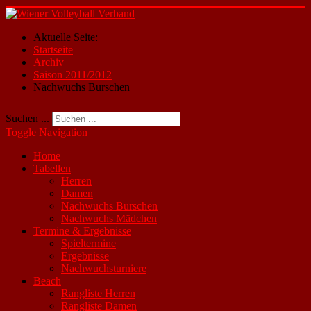
Aktuelle Seite:
Startseite
Archiv
Saison 2011/2012
Nachwuchs Burschen
Suchen ...
Toggle Navigation
Home
Tabellen
Herren
Damen
Nachwuchs Burschen
Nachwuchs Mädchen
Termine & Ergebnisse
Spieltermine
Ergebnisse
Nachwuchsturniere
Beach
Rangliste Herren
Rangliste Damen