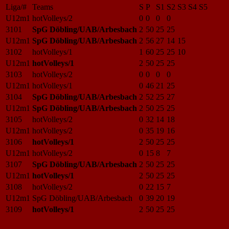
Liga/#
Teams
S
P
S1
S2
S3
S4
S5
U12m1
hotVolleys/2
0
0
0
0
3101
SpG Döbling/UAB/Arbesbach
2
50
25
25
U12m1
SpG Döbling/UAB/Arbesbach
2
56
27
14
15
3102
hotVolleys/1
1
60
25
25
10
U12m1
hotVolleys/1
2
50
25
25
3103
hotVolleys/2
0
0
0
0
U12m1
hotVolleys/1
0
46
21
25
3104
SpG Döbling/UAB/Arbesbach
2
52
25
27
U12m1
SpG Döbling/UAB/Arbesbach
2
50
25
25
3105
hotVolleys/2
0
32
14
18
U12m1
hotVolleys/2
0
35
19
16
3106
hotVolleys/1
2
50
25
25
U12m1
hotVolleys/2
0
15
8
7
3107
SpG Döbling/UAB/Arbesbach
2
50
25
25
U12m1
hotVolleys/1
2
50
25
25
3108
hotVolleys/2
0
22
15
7
U12m1
SpG Döbling/UAB/Arbesbach
0
39
20
19
3109
hotVolleys/1
2
50
25
25