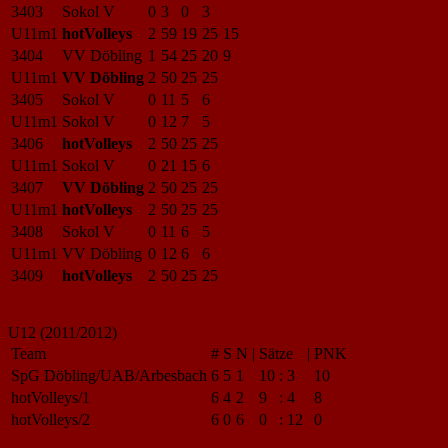
3403
Sokol V
0
3
0
3
U11m1
hotVolleys
2
59
19
25
15
3404
VV Döbling
1
54
25
20
9
U11m1
VV Döbling
2
50
25
25
3405
Sokol V
0
11
5
6
U11m1
Sokol V
0
12
7
5
3406
hotVolleys
2
50
25
25
U11m1
Sokol V
0
21
15
6
3407
VV Döbling
2
50
25
25
U11m1
hotVolleys
2
50
25
25
3408
Sokol V
0
11
6
5
U11m1
VV Döbling
0
12
6
6
3409
hotVolleys
2
50
25
25
U12 (2011/2012)
Team
#
S
N
|
Sätze
|
PNK
SpG Döbling/UAB/Arbesbach
6
5
1
10
:
3
10
hotVolleys/1
6
4
2
9
:
4
8
hotVolleys/2
6
0
6
0
:
12
0