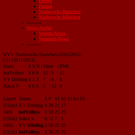
Herren
Damen
Nachwuchs Burschen
Nachwuchs Mädchen
----------
News-Archiv
Vereins-News
Verbands-News
----------
WVV Nachwuchs Burschen (2011/2012)
U11 (2011/2012)
Team
#
S
N
|
Sätze
|
PNK
hotVolleys
6
6
0
12
:
1
12
VV Döbling
6
3
3
7
:
6
6
Sokol V
6
0
6
0
:
12
0
Liga/#
Teams
S
P
S1
S2
S3
S4
S5
U11m1
VV Döbling
0
38
21
17
3401
hotVolleys
2
50
25
25
U11m1
Sokol V
0
12
7
5
3402
VV Döbling
2
50
25
25
U11m1
hotVolleys
2
50
25
25