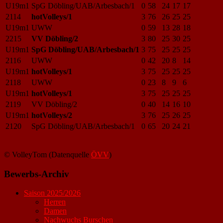
U19m1
SpG Döbling/UAB/Arbesbach/1
0
58
24
17
17
2114
hotVolleys/1
3
76
26
25
25
U19m1
UWW
0
59
13
28
18
2215
VV Döbling/2
3
80
25
30
25
U19m1
SpG Döbling/UAB/Arbesbach/1
3
75
25
25
25
2116
UWW
0
42
20
8
14
U19m1
hotVolleys/1
3
75
25
25
25
2118
UWW
0
23
8
9
6
U19m1
hotVolleys/1
3
75
25
25
25
2119
VV Döbling/2
0
40
14
16
10
U19m1
hotVolleys/2
3
76
25
26
25
2120
SpG Döbling/UAB/Arbesbach/1
0
65
20
24
21
© VolleyTom (Datenquelle
ÖVV
)
Bewerbs-Archiv
Saison 2025/2026
Herren
Damen
Nachwuchs Burschen