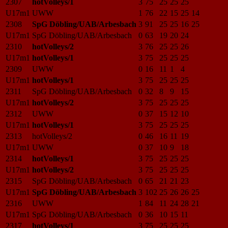
2307
hotVolleys/1
3
75
25
25
25
U17m1
UWW
1
76
22
15
25
14
2308
SpG Döbling/UAB/Arbesbach
3
91
25
25
16
25
U17m1
SpG Döbling/UAB/Arbesbach
0
63
19
20
24
2310
hotVolleys/2
3
76
25
25
26
U17m1
hotVolleys/1
3
75
25
25
25
2309
UWW
0
16
11
1
4
U17m1
hotVolleys/1
3
75
25
25
25
2311
SpG Döbling/UAB/Arbesbach
0
32
8
9
15
U17m1
hotVolleys/2
3
75
25
25
25
2312
UWW
0
37
15
12
10
U17m1
hotVolleys/1
3
75
25
25
25
2313
hotVolleys/2
0
46
16
11
19
U17m1
UWW
0
37
10
9
18
2314
hotVolleys/1
3
75
25
25
25
U17m1
hotVolleys/2
3
75
25
25
25
2315
SpG Döbling/UAB/Arbesbach
0
65
21
21
23
U17m1
SpG Döbling/UAB/Arbesbach
3
102
25
26
26
25
2316
UWW
1
84
11
24
28
21
U17m1
SpG Döbling/UAB/Arbesbach
0
36
10
15
11
2317
hotVolleys/1
3
75
25
25
25