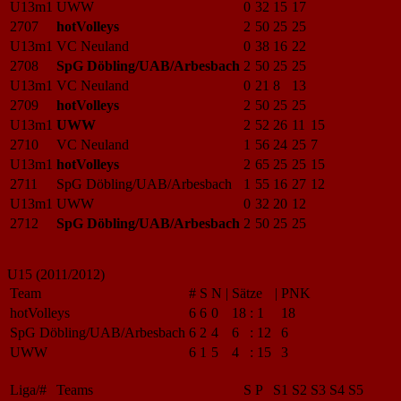
U13m1
UWW
0
32
15
17
2707
hotVolleys
2
50
25
25
U13m1
VC Neuland
0
38
16
22
2708
SpG Döbling/UAB/Arbesbach
2
50
25
25
U13m1
VC Neuland
0
21
8
13
2709
hotVolleys
2
50
25
25
U13m1
UWW
2
52
26
11
15
2710
VC Neuland
1
56
24
25
7
U13m1
hotVolleys
2
65
25
25
15
2711
SpG Döbling/UAB/Arbesbach
1
55
16
27
12
U13m1
UWW
0
32
20
12
2712
SpG Döbling/UAB/Arbesbach
2
50
25
25
U15 (2011/2012)
Team
#
S
N
|
Sätze
|
PNK
hotVolleys
6
6
0
18
:
1
18
SpG Döbling/UAB/Arbesbach
6
2
4
6
:
12
6
UWW
6
1
5
4
:
15
3
Liga/#
Teams
S
P
S1
S2
S3
S4
S5