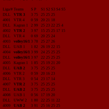
Liga/#
Teams
S
P
S1
S2
S3
S4
S5
DLL
VTR 3
3
75
25
25
25
4001
VTR 4
0
59
20
21
18
DLL
Kagran 1
2
99
25
23
22
25
4
4002
VTR 2
3
97
15
25
25
17
15
DLL
VTR 4
0
69
20
25
24
4003
volley16/1
3
78
25
27
26
DLL
UAB 1
1
82
26
19
22
15
4004
volley16/1
3
99
24
25
25
25
DLL
volley16/1
3
97
22
25
25
25
4005
Kagran 1
1
85
25
19
21
20
DLL
UAB 2
3
75
25
25
25
4006
VTR 2
0
59
20
16
23
DLL
VTR 3
0
54
23
17
14
4007
VTR 2
3
75
25
25
25
DLL
UAB 2
3
75
25
25
25
4008
UAB 1
0
56
17
19
20
DLL
UWW 2
1
80
22
25
11
22
4009
UAB 2
3
91
25
16
25
25