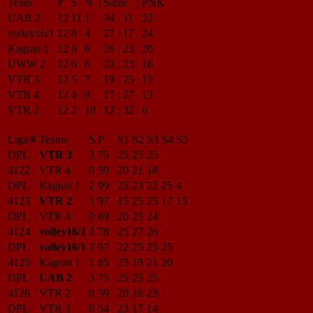
Team
#
S
N
|
Sätze
|
PNK
UAB 2
12
11
1
34
:
11
32
volley16/1
12
8
4
27
:
17
24
Kagran 1
12
6
6
26
:
23
20
UWW 2
12
6
6
23
:
23
16
VTR 3
12
5
7
19
:
25
15
VTR 4
12
4
8
17
:
27
13
VTR 2
12
2
10
12
:
32
6
Liga/#
Teams
S
P
S1
S2
S3
S4
S5
DPL
VTR 3
3
75
25
25
25
4122
VTR 4
0
59
20
21
18
DPL
Kagran 1
2
99
25
23
22
25
4
4123
VTR 2
3
97
15
25
25
17
15
DPL
VTR 4
0
69
20
25
24
4124
volley16/1
3
78
25
27
26
DPL
volley16/1
3
97
22
25
25
25
4125
Kagran 1
1
85
25
19
21
20
DPL
UAB 2
3
75
25
25
25
4126
VTR 2
0
59
20
16
23
DPL
VTR 3
0
54
23
17
14