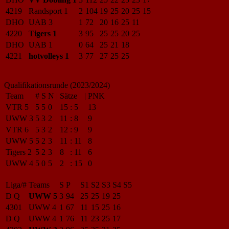
4219
Randsport 1
2
104
19
25
20
25
15
DHO
UAB 3
1
72
20
16
25
11
4220
Tigers 1
3
95
25
25
20
25
DHO
UAB 1
0
64
25
21
18
4221
hotvolleys 1
3
77
27
25
25
Qualifikationsrunde (2023/2024)
Team
#
S
N
|
Sätze
|
PNK
VTR 5
5
5
0
15
:
5
13
UWW 3
5
3
2
11
:
8
9
VTR 6
5
3
2
12
:
9
9
UWW 5
5
2
3
11
:
11
8
Tigers 2
5
2
3
8
:
11
6
UWW 4
5
0
5
2
:
15
0
Liga/#
Teams
S
P
S1
S2
S3
S4
S5
D Q
UWW 5
3
94
25
25
19
25
4301
UWW 4
1
67
11
15
25
16
D Q
UWW 4
1
76
11
23
25
17