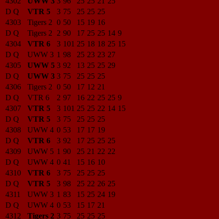
4302
UWW 3
3
96
25
25
21
25
D Q
VTR 5
3
75
25
25
25
4303
Tigers 2
0
50
15
19
16
D Q
Tigers 2
2
90
17
25
25
14
9
4304
VTR 6
3
101
25
18
18
25
15
D Q
UWW 3
1
98
25
23
23
27
4305
UWW 5
3
92
13
25
25
29
D Q
UWW 3
3
75
25
25
25
4306
Tigers 2
0
50
17
12
21
D Q
VTR 6
2
97
16
22
25
25
9
4307
VTR 5
3
101
25
25
22
14
15
D Q
VTR 5
3
75
25
25
25
4308
UWW 4
0
53
17
17
19
D Q
VTR 6
3
92
17
25
25
25
4309
UWW 5
1
90
25
21
22
22
D Q
UWW 4
0
41
15
16
10
4310
VTR 6
3
75
25
25
25
D Q
VTR 5
3
98
25
22
26
25
4311
UWW 3
1
83
15
25
24
19
D Q
UWW 4
0
53
15
17
21
4312
Tigers 2
3
75
25
25
25