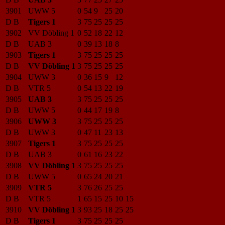
3901
UWW 5
0
54
9
25
20
D B
Tigers 1
3
75
25
25
25
3902
VV Döbling 1
0
52
18
22
12
D B
UAB 3
0
39
13
18
8
3903
Tigers 1
3
75
25
25
25
D B
VV Döbling 1
3
75
25
25
25
3904
UWW 3
0
36
15
9
12
D B
VTR 5
0
54
13
22
19
3905
UAB 3
3
75
25
25
25
D B
UWW 5
0
44
17
19
8
3906
UWW 3
3
75
25
25
25
D B
UWW 3
0
47
11
23
13
3907
Tigers 1
3
75
25
25
25
D B
UAB 3
0
61
16
23
22
3908
VV Döbling 1
3
75
25
25
25
D B
UWW 5
0
65
24
20
21
3909
VTR 5
3
76
26
25
25
D B
VTR 5
1
65
15
25
10
15
3910
VV Döbling 1
3
93
25
18
25
25
D B
Tigers 1
3
75
25
25
25