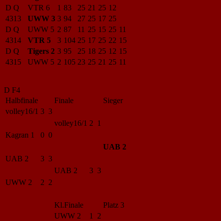
D Q
VTR 6
1
83
25
21
25
12
4313
UWW 3
3
94
27
25
17
25
D Q
UWW 5
2
87
11
25
15
25
11
4314
VTR 5
3
104
25
17
25
22
15
D Q
Tigers 2
3
95
25
18
25
12
15
4315
UWW 5
2
105
23
25
21
25
11
D F4
Halbfinale
Finale
Sieger
volley16/1
3 3
volley16/1
2 1
Kagran 1
0 0
UAB 2
UAB 2
3 3
UAB 2
3 3
UWW 2
2 2
Kl.Finale
Platz 3
UWW 2
1 2