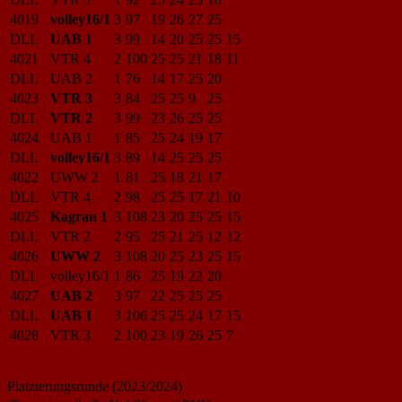
4019
volley16/1
3
97
19
26
27
25
DLL
UAB 1
3
99
14
20
25
25
15
4021
VTR 4
2
100
25
25
21
18
11
DLL
UAB 2
1
76
14
17
25
20
4023
VTR 3
3
84
25
25
9
25
DLL
VTR 2
3
99
23
26
25
25
4024
UAB 1
1
85
25
24
19
17
DLL
volley16/1
3
89
14
25
25
25
4022
UWW 2
1
81
25
18
21
17
DLL
VTR 4
2
98
25
25
17
21
10
4025
Kagran 1
3
108
23
20
25
25
15
DLL
VTR 2
2
95
25
21
25
12
12
4026
UWW 2
3
108
20
25
23
25
15
DLL
volley16/1
1
86
25
19
22
20
4027
UAB 2
3
97
22
25
25
25
DLL
UAB 1
3
106
25
25
24
17
15
4028
VTR 3
2
100
23
19
26
25
7
Platzierungsrunde (2023/2024)