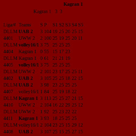
Kagran 1
Kagran 1
3 3
Liga/#
Teams
S
P
S1
S2
S3
S4
S5
DLLM
UAB 2
3
104
19
25
20
25
15
4401
UWW 2
2
100
25
19
25
20
11
DLLM
volley16/1
3
75
25
25
25
4404
Kagran 1
0
55
15
17
23
DLLM
Kagran 1
0
61
21
21
19
4405
volley16/1
3
75
25
25
25
DLLM
UWW 2
2
101
23
17
25
25
11
4402
UAB 2
3
105
25
25
18
22
15
DLLM
UAB 2
3
98
23
25
25
25
4407
volley16/1
1
84
25
19
18
22
DLLM
Kagran 1
3
113
25
25
27
21
15
4410
UWW 2
2
104
16
22
29
25
12
DLLM
UWW 2
1
92
25
23
22
22
4411
Kagran 1
3
93
18
25
25
25
DLLM
volley16/1
2
104
23
25
15
29
12
4408
UAB 2
3
107
25
15
25
27
15