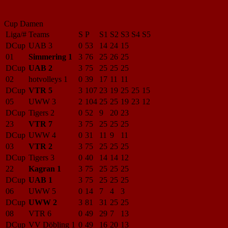
Cup Damen
Liga/#
Teams
S
P
S1
S2
S3
S4
S5
DCup
UAB 3
0
53
14
24
15
01
Simmering 1
3
76
25
26
25
DCup
UAB 2
3
75
25
25
25
02
hotvolleys 1
0
39
17
11
11
DCup
VTR 5
3
107
23
19
25
25
15
05
UWW 3
2
104
25
25
19
23
12
DCup
Tigers 2
0
52
9
20
23
23
VTR 7
3
75
25
25
25
DCup
UWW 4
0
31
11
9
11
03
VTR 2
3
75
25
25
25
DCup
Tigers 3
0
40
14
14
12
22
Kagran 1
3
75
25
25
25
DCup
UAB 1
3
75
25
25
25
06
UWW 5
0
14
7
4
3
DCup
UWW 2
3
81
31
25
25
08
VTR 6
0
49
29
7
13
DCup
VV Döbling 1
0
49
16
20
13