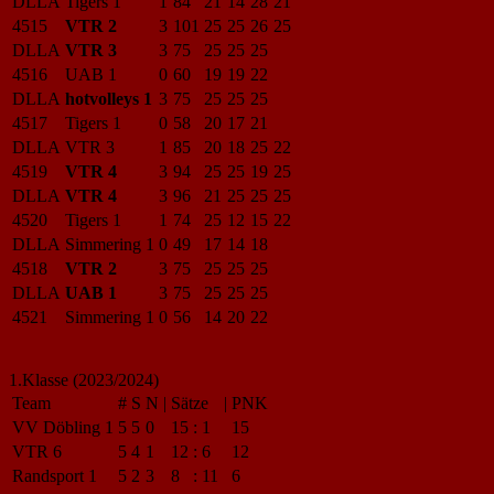
DLLA
Tigers 1
1
84
21
14
28
21
4515
VTR 2
3
101
25
25
26
25
DLLA
VTR 3
3
75
25
25
25
4516
UAB 1
0
60
19
19
22
DLLA
hotvolleys 1
3
75
25
25
25
4517
Tigers 1
0
58
20
17
21
DLLA
VTR 3
1
85
20
18
25
22
4519
VTR 4
3
94
25
25
19
25
DLLA
VTR 4
3
96
21
25
25
25
4520
Tigers 1
1
74
25
12
15
22
DLLA
Simmering 1
0
49
17
14
18
4518
VTR 2
3
75
25
25
25
DLLA
UAB 1
3
75
25
25
25
4521
Simmering 1
0
56
14
20
22
1.Klasse (2023/2024)
Team
#
S
N
|
Sätze
|
PNK
VV Döbling 1
5
5
0
15
:
1
15
VTR 6
5
4
1
12
:
6
12
Randsport 1
5
2
3
8
:
11
6