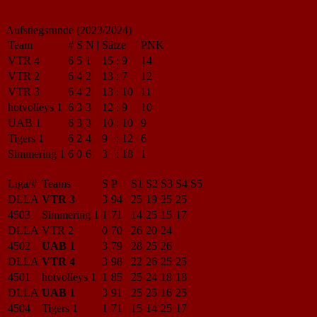
Aufstiegsrunde (2023/2024)
Team
#
S
N
|
Sätze
|
PNK
VTR 4
6
5
1
15
:
9
14
VTR 2
6
4
2
13
:
7
12
VTR 3
6
4
2
13
:
10
11
hotvolleys 1
6
3
3
12
:
9
10
UAB 1
6
3
3
10
:
10
9
Tigers 1
6
2
4
9
:
12
6
Simmering 1
6
0
6
3
:
18
1
Liga/#
Teams
S
P
S1
S2
S3
S4
S5
DLLA
VTR 3
3
94
25
19
25
25
4503
Simmering 1
1
71
14
25
15
17
DLLA
VTR 2
0
70
26
20
24
4502
UAB 1
3
79
28
25
26
DLLA
VTR 4
3
98
22
26
25
25
4501
hotvolleys 1
1
85
25
24
18
18
DLLA
UAB 1
3
91
25
25
16
25
4504
Tigers 1
1
71
15
14
25
17