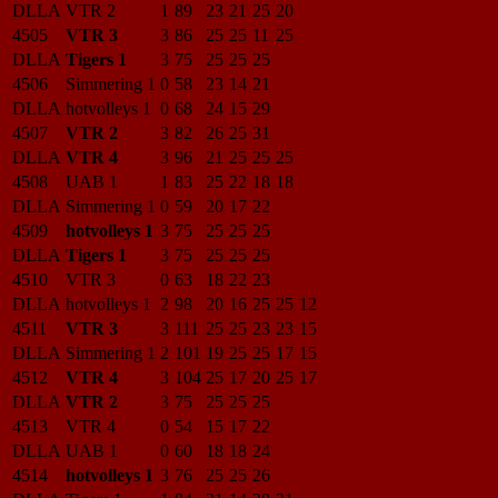
DLLA
VTR 2
1
89
23
21
25
20
4505
VTR 3
3
86
25
25
11
25
DLLA
Tigers 1
3
75
25
25
25
4506
Simmering 1
0
58
23
14
21
DLLA
hotvolleys 1
0
68
24
15
29
4507
VTR 2
3
82
26
25
31
DLLA
VTR 4
3
96
21
25
25
25
4508
UAB 1
1
83
25
22
18
18
DLLA
Simmering 1
0
59
20
17
22
4509
hotvolleys 1
3
75
25
25
25
DLLA
Tigers 1
3
75
25
25
25
4510
VTR 3
0
63
18
22
23
DLLA
hotvolleys 1
2
98
20
16
25
25
12
4511
VTR 3
3
111
25
25
23
23
15
DLLA
Simmering 1
2
101
19
25
25
17
15
4512
VTR 4
3
104
25
17
20
25
17
DLLA
VTR 2
3
75
25
25
25
4513
VTR 4
0
54
15
17
22
DLLA
UAB 1
0
60
18
18
24
4514
hotvolleys 1
3
76
25
25
26