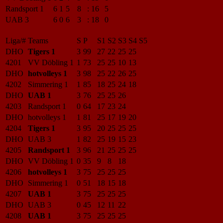
Randsport 1
6
1
5
8
:
16
5
UAB 3
6
0
6
3
:
18
0
Liga/#
Teams
S
P
S1
S2
S3
S4
S5
DHO
Tigers 1
3
99
27
22
25
25
4201
VV Döbling 1
1
73
25
25
10
13
DHO
hotvolleys 1
3
98
25
22
26
25
4202
Simmering 1
1
85
18
25
24
18
DHO
UAB 1
3
76
25
25
26
4203
Randsport 1
0
64
17
23
24
DHO
hotvolleys 1
1
81
25
17
19
20
4204
Tigers 1
3
95
20
25
25
25
DHO
UAB 3
1
82
25
19
15
23
4205
Randsport 1
3
96
21
25
25
25
DHO
VV Döbling 1
0
35
9
8
18
4206
hotvolleys 1
3
75
25
25
25
DHO
Simmering 1
0
51
18
15
18
4207
UAB 1
3
75
25
25
25
DHO
UAB 3
0
45
12
11
22
4208
UAB 1
3
75
25
25
25