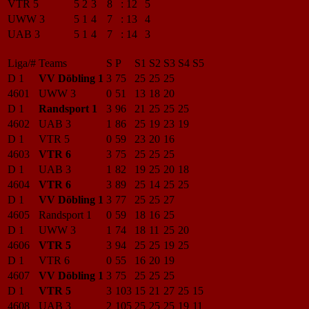
VTR 5
5
2
3
8
:
12
5
UWW 3
5
1
4
7
:
13
4
UAB 3
5
1
4
7
:
14
3
Liga/#
Teams
S
P
S1
S2
S3
S4
S5
D 1
VV Döbling 1
3
75
25
25
25
4601
UWW 3
0
51
13
18
20
D 1
Randsport 1
3
96
21
25
25
25
4602
UAB 3
1
86
25
19
23
19
D 1
VTR 5
0
59
23
20
16
4603
VTR 6
3
75
25
25
25
D 1
UAB 3
1
82
19
25
20
18
4604
VTR 6
3
89
25
14
25
25
D 1
VV Döbling 1
3
77
25
25
27
4605
Randsport 1
0
59
18
16
25
D 1
UWW 3
1
74
18
11
25
20
4606
VTR 5
3
94
25
25
19
25
D 1
VTR 6
0
55
16
20
19
4607
VV Döbling 1
3
75
25
25
25
D 1
VTR 5
3
103
15
21
27
25
15
4608
UAB 3
2
105
25
25
25
19
11