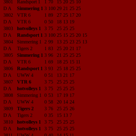
3801
Randsport 1
1
70
15
20
25
10
D A
Simmering 1
3
100
29
21
25
25
3802
VTR 6
1
89
27
25
17
20
D A
VTR 6
0
50
18
13
19
3803
hotvolleys 1
3
75
25
25
25
D A
Randsport 1
3
100
25
15
25
20
15
3804
Simmering 1
2
99
13
25
23
25
13
D A
Tigers 2
1
83
25
20
21
17
3805
Simmering 1
3
96
21
25
25
25
D A
VTR 6
1
69
18
25
15
11
3806
Randsport 1
3
93
25
18
25
25
D A
UWW 4
0
51
13
21
17
3807
VTR 6
3
75
25
25
25
D A
hotvolleys 1
3
75
25
25
25
3808
Simmering 1
0
53
17
19
17
D A
UWW 4
0
58
20
14
24
3809
Tigers 2
3
76
25
25
26
D A
Tigers 2
0
35
15
13
7
3810
hotvolleys 1
3
75
25
25
25
D A
hotvolleys 1
3
75
25
25
25
3811
UWW 4
0
40
14
15
11