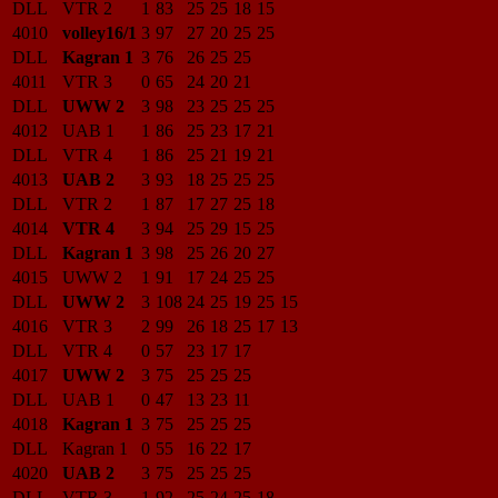
DLL
VTR 2
1
83
25
25
18
15
4010
volley16/1
3
97
27
20
25
25
DLL
Kagran 1
3
76
26
25
25
4011
VTR 3
0
65
24
20
21
DLL
UWW 2
3
98
23
25
25
25
4012
UAB 1
1
86
25
23
17
21
DLL
VTR 4
1
86
25
21
19
21
4013
UAB 2
3
93
18
25
25
25
DLL
VTR 2
1
87
17
27
25
18
4014
VTR 4
3
94
25
29
15
25
DLL
Kagran 1
3
98
25
26
20
27
4015
UWW 2
1
91
17
24
25
25
DLL
UWW 2
3
108
24
25
19
25
15
4016
VTR 3
2
99
26
18
25
17
13
DLL
VTR 4
0
57
23
17
17
4017
UWW 2
3
75
25
25
25
DLL
UAB 1
0
47
13
23
11
4018
Kagran 1
3
75
25
25
25
DLL
Kagran 1
0
55
16
22
17
4020
UAB 2
3
75
25
25
25
DLL
VTR 3
1
92
25
24
25
18