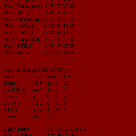
D A
Randsport 1
3
75
25
25
25
3812
Tigers 2
0
44
22
10
12
D A
Simmering 1
3
75
25
25
25
3813
UWW 4
0
36
8
13
15
D A
UWW 4
0
40
21
10
9
3814
Randsport 1
3
75
25
25
25
D A
VTR 6
3
76
26
25
25
3815
Tigers 2
0
55
24
15
16
Vorrunde Gruppe B (2023/2024)
Team
#
S
N
|
Sätze
|
PNK
Tigers 1
5
5
0
15
:
0
15
VV Döbling 1
5
4
1
12
:
5
12
UAB 3
5
3
2
9
:
6
9
UWW 3
5
2
3
6
:
9
6
VTR 5
5
1
4
4
:
12
3
UWW 5
5
0
5
1
:
15
0
Liga/#
Teams
S
P
S1
S2
S3
S4
S5
D B
UAB 3
3
77
25
27
25