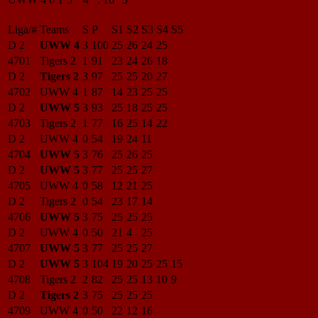
Liga/#
Teams
S
P
S1
S2
S3
S4
S5
D 2
UWW 4
3
100
25
26
24
25
4701
Tigers 2
1
91
23
24
26
18
D 2
Tigers 2
3
97
25
25
20
27
4702
UWW 4
1
87
14
23
25
25
D 2
UWW 5
3
93
25
18
25
25
4703
Tigers 2
1
77
16
25
14
22
D 2
UWW 4
0
54
19
24
11
4704
UWW 5
3
76
25
26
25
D 2
UWW 5
3
77
25
25
27
4705
UWW 4
0
58
12
21
25
D 2
Tigers 2
0
54
23
17
14
4706
UWW 5
3
75
25
25
25
D 2
UWW 4
0
50
21
4
25
4707
UWW 5
3
77
25
25
27
D 2
UWW 5
3
104
19
20
25
25
15
4708
Tigers 2
2
82
25
25
13
10
9
D 2
Tigers 2
3
75
25
25
25
4709
UWW 4
0
50
22
12
16