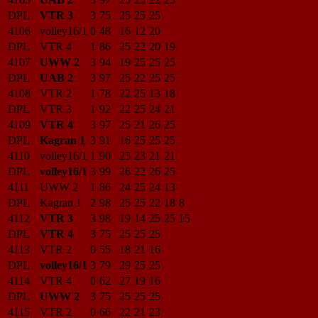
DPL
VTR 3
3
75
25
25
25
4106
volley16/1
0
48
16
12
20
DPL
VTR 4
1
86
25
22
20
19
4107
UWW 2
3
94
19
25
25
25
DPL
UAB 2
3
97
25
22
25
25
4108
VTR 2
1
78
22
25
13
18
DPL
VTR 3
1
92
22
25
24
21
4109
VTR 4
3
97
25
21
26
25
DPL
Kagran 1
3
91
16
25
25
25
4110
volley16/1
1
90
25
23
21
21
DPL
volley16/1
3
99
26
22
26
25
4111
UWW 2
1
86
24
25
24
13
DPL
Kagran 1
2
98
25
25
22
18
8
4112
VTR 3
3
98
19
14
25
25
15
DPL
VTR 4
3
75
25
25
25
4113
VTR 2
0
55
18
21
16
DPL
volley16/1
3
79
29
25
25
4114
VTR 4
0
62
27
19
16
DPL
UWW 2
3
75
25
25
25
4115
VTR 2
0
66
22
21
23