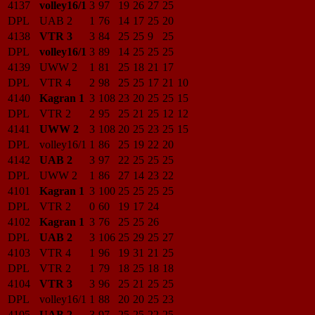
4137
volley16/1
3
97
19
26
27
25
DPL
UAB 2
1
76
14
17
25
20
4138
VTR 3
3
84
25
25
9
25
DPL
volley16/1
3
89
14
25
25
25
4139
UWW 2
1
81
25
18
21
17
DPL
VTR 4
2
98
25
25
17
21
10
4140
Kagran 1
3
108
23
20
25
25
15
DPL
VTR 2
2
95
25
21
25
12
12
4141
UWW 2
3
108
20
25
23
25
15
DPL
volley16/1
1
86
25
19
22
20
4142
UAB 2
3
97
22
25
25
25
DPL
UWW 2
1
86
27
14
23
22
4101
Kagran 1
3
100
25
25
25
25
DPL
VTR 2
0
60
19
17
24
4102
Kagran 1
3
76
25
25
26
DPL
UAB 2
3
106
25
29
25
27
4103
VTR 4
1
96
19
31
21
25
DPL
VTR 2
1
79
18
25
18
18
4104
VTR 3
3
96
25
21
25
25
DPL
volley16/1
1
88
20
20
25
23
4105
UAB 2
3
97
25
25
22
25