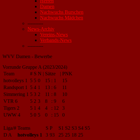
Herren
Damen
Nachwuchs Burschen
Nachwuchs Mädchen
----------
News-Archiv
Vereins-News
Verbands-News
----------
WVV Damen - Bewerbe
Vorrunde Gruppe A (2023/2024)
Team
#
S
N
|
Sätze
|
PNK
hotvolleys 1
5
5
0
15
:
1
15
Randsport 1
5
4
1
13
:
6
11
Simmering 1
5
3
2
11
:
8
10
VTR 6
5
2
3
8
:
9
6
Tigers 2
5
1
4
4
:
12
3
UWW 4
5
0
5
0
:
15
0
Liga/#
Teams
S
P
S1
S2
S3
S4
S5
D A
hotvolleys 1
3
93
25
25
18
25