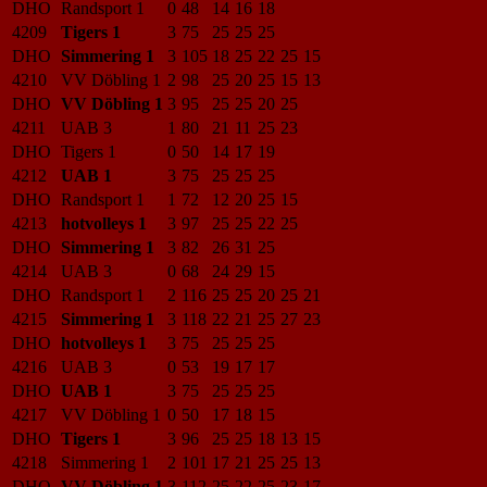
DHO
Randsport 1
0
48
14
16
18
4209
Tigers 1
3
75
25
25
25
DHO
Simmering 1
3
105
18
25
22
25
15
4210
VV Döbling 1
2
98
25
20
25
15
13
DHO
VV Döbling 1
3
95
25
25
20
25
4211
UAB 3
1
80
21
11
25
23
DHO
Tigers 1
0
50
14
17
19
4212
UAB 1
3
75
25
25
25
DHO
Randsport 1
1
72
12
20
25
15
4213
hotvolleys 1
3
97
25
25
22
25
DHO
Simmering 1
3
82
26
31
25
4214
UAB 3
0
68
24
29
15
DHO
Randsport 1
2
116
25
25
20
25
21
4215
Simmering 1
3
118
22
21
25
27
23
DHO
hotvolleys 1
3
75
25
25
25
4216
UAB 3
0
53
19
17
17
DHO
UAB 1
3
75
25
25
25
4217
VV Döbling 1
0
50
17
18
15
DHO
Tigers 1
3
96
25
25
18
13
15
4218
Simmering 1
2
101
17
21
25
25
13
DHO
VV Döbling 1
3
112
25
22
25
23
17