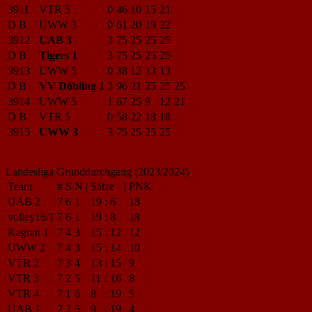
3911
VTR 5
0
46
10
15
21
D B
UWW 3
0
61
20
19
22
3912
UAB 3
3
75
25
25
25
D B
Tigers 1
3
75
25
25
25
3913
UWW 5
0
38
12
13
13
D B
VV Döbling 1
3
96
21
25
25
25
3914
UWW 5
1
67
25
9
12
21
D B
VTR 5
0
58
22
18
18
3915
UWW 3
3
75
25
25
25
Landesliga Grunddurchgang (2023/2024)
Team
#
S
N
|
Sätze
|
PNK
UAB 2
7
6
1
19
:
6
18
volley16/1
7
6
1
19
:
8
18
Kagran 1
7
4
3
15
:
12
12
UWW 2
7
4
3
15
:
14
10
VTR 2
7
3
4
13
:
15
9
VTR 3
7
2
5
11
:
16
8
VTR 4
7
1
6
8
:
19
5
UAB 1
7
2
5
9
:
19
4