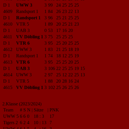
D 1
UWW 3
3
99
24
25
25
25
4609
Randsport 1
1
84
26
23
22
13
D 1
Randsport 1
3
96
25
21
25
25
4610
VTR 5
1
89
20
25
21
23
D 1
UAB 3
0
53
17
16
20
4611
VV Döbling 1
3
75
25
25
25
D 1
VTR 6
3
95
25
20
25
25
4612
UWW 3
1
83
21
25
18
19
D 1
Randsport 1
1
74
18
12
25
19
4613
VTR 6
3
95
25
25
20
25
D 1
UAB 3
3
106
22
25
25
19
15
4614
UWW 3
2
97
25
12
22
25
13
D 1
VTR 5
1
88
20
28
16
24
4615
VV Döbling 1
3
102
25
26
25
26
2.Klasse (2023/2024)
Team
#
S
N
|
Sätze
|
PNK
UWW 5
6
6
0
18
:
3
17
Tigers 2
6
2
4
10
:
13
7
UWW 4
6
1
5
4
:
16
3