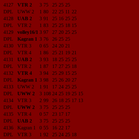
4127
VTR 2
3
75
25
25
25
DPL
UWW 2
1
80
22
25
11
22
4128
UAB 2
3
91
25
16
25
25
DPL
VTR 2
1
83
25
25
18
15
4129
volley16/1
3
97
27
20
25
25
DPL
Kagran 1
3
76
26
25
25
4130
VTR 3
0
65
24
20
21
DPL
VTR 4
1
86
25
21
19
21
4131
UAB 2
3
93
18
25
25
25
DPL
VTR 2
1
87
17
27
25
18
4132
VTR 4
3
94
25
29
15
25
DPL
Kagran 1
3
98
25
26
20
27
4133
UWW 2
1
91
17
24
25
25
DPL
UWW 2
3
108
24
25
19
25
15
4134
VTR 3
2
99
26
18
25
17
13
DPL
UWW 2
3
75
25
25
25
4135
VTR 4
0
57
23
17
17
DPL
UAB 2
3
75
25
25
25
4136
Kagran 1
0
55
16
22
17
DPL
VTR 3
1
92
25
24
25
18