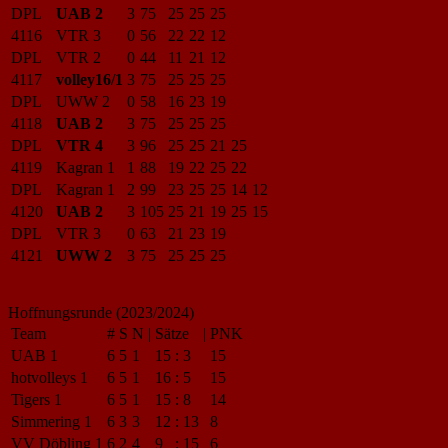
DPL
UAB 2
3
75
25
25
25
4116
VTR 3
0
56
22
22
12
DPL
VTR 2
0
44
11
21
12
4117
volley16/1
3
75
25
25
25
DPL
UWW 2
0
58
16
23
19
4118
UAB 2
3
75
25
25
25
DPL
VTR 4
3
96
25
25
21
25
4119
Kagran 1
1
88
19
22
25
22
DPL
Kagran 1
2
99
23
25
25
14
12
4120
UAB 2
3
105
25
21
19
25
15
DPL
VTR 3
0
63
21
23
19
4121
UWW 2
3
75
25
25
25
Hoffnungsrunde (2023/2024)
Team
#
S
N
|
Sätze
|
PNK
UAB 1
6
5
1
15
:
3
15
hotvolleys 1
6
5
1
16
:
5
15
Tigers 1
6
5
1
15
:
8
14
Simmering 1
6
3
3
12
:
13
8
VV Döbling 1
6
2
4
9
:
15
6