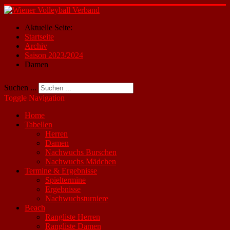
Aktuelle Seite:
Startseite
Archiv
Saison 2023/2024
Damen
Suchen ...
Toggle Navigation
Home
Tabellen
Herren
Damen
Nachwuchs Burschen
Nachwuchs Mädchen
Termine & Ergebnisse
Spieltermine
Ergebnisse
Nachwuchsturniere
Beach
Rangliste Herren
Rangliste Damen