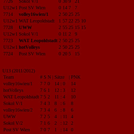
7726
Sokol V/1
0
30
9
21
U12w1
Post SV Wien
0
14
7
7
7714
volley16wien/1
2
50
25
25
U12w1
WAT Leopoldstadt
1
57
22
25
10
7728
UWW
2
55
25
15
15
U12w1
Sokol V/1
0
11
2
9
7723
WAT Leopoldstadt
2
50
25
25
U12w1
hotVolleys
2
50
25
25
7724
Post SV Wien
0
20
5
15
U13 (2011/2012)
Team
#
S
N
|
Sätze
|
PNK
volley16wien/1
7
7
0
14
:
0
14
hotVolleys
7
6
1
12
:
3
12
WAT Leopoldstadt
7
5
2
11
:
4
10
Sokol V/1
7
4
3
8
:
6
8
volley16wien/2
7
3
4
6
:
8
6
UWW
7
2
5
4
:
11
4
Sokol V/2
7
1
6
2
:
12
2
Post SV Wien
7
0
7
1
:
14
0