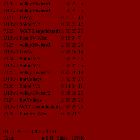
7120
volley16wien/1
2
50
25
25
U13w1
volley16wien/1
2
50
25
25
7121
UWW
0
21
11
10
U13w1
Sokol V/2
0
35
23
12
7122
WAT Leopoldstadt
2
50
25
25
U13w1
Post SV Wien
0
16
9
7
7123
volley16wien/1
2
50
25
25
U13w1
UWW
0
30
16
14
7124
Sokol V/1
2
50
25
25
U13w1
Sokol V/1
2
50
25
25
7125
volley16wien/2
0
35
16
19
U13w1
hotVolleys
2
50
25
25
7126
Sokol V/2
0
14
3
11
U13w1
volley16wien/2
0
38
18
20
7127
hotVolleys
2
50
25
25
U13w1
WAT Leopoldstadt
2
50
25
25
7128
Post SV Wien
0
26
21
5
U15 1. Klasse (2011/2012)
Team
#
S
N
|
Sätze
|
PNK