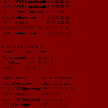
6107
WAT Leopoldstadt
3
75
25
25
25
U15w1
WAT Leopoldstadt
3
75
25
25
25
6108
France Club Wien
0
65
22
20
23
U15w1
volley16wien
3
75
25
25
25
6109
Sokol V
0
44
14
15
15
U15w1
SG VTW/VTRW
0
28
2
7
19
6110
volley16wien
3
75
25
25
25
U15 2. Klasse (2011/2012)
Team
#
S
N
|
Sätze
|
PNK
VC Simmering
4
3
1
11
:
6
9
hotVolleys
4
3
1
11
:
7
9
UWW
4
0
4
3
:
12
0
Liga/#
Teams
S
P
S1
S2
S3
S4
S5
U15w2
hotVolleys
2
92
18
23
25
25
1
6201
VC Simmering
3
99
25
25
20
14
15
U15w2
UWW
0
30
12
11
7
6202
VC Simmering
3
75
25
25
25
U15w2
hotVolleys
3
97
22
25
25
25