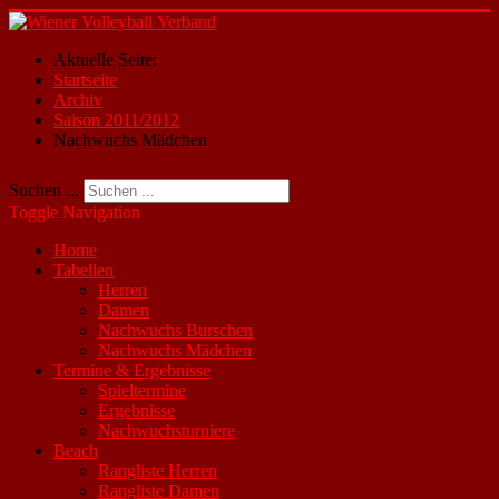
Aktuelle Seite:
Startseite
Archiv
Saison 2011/2012
Nachwuchs Mädchen
Suchen ...
Toggle Navigation
Home
Tabellen
Herren
Damen
Nachwuchs Burschen
Nachwuchs Mädchen
Termine & Ergebnisse
Spieltermine
Ergebnisse
Nachwuchsturniere
Beach
Rangliste Herren
Rangliste Damen