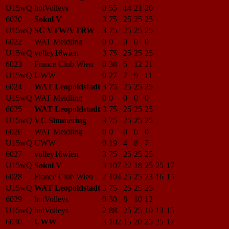
U15wQ
hotVolleys
0
55
14
21
20
6020
Sokol V
3
75
25
25
25
U15wQ
SG VTW/VTRW
3
75
25
25
25
6022
WAT Meidling
0
0
0
0
0
U15wQ
volley16wien
3
75
25
25
25
6023
France Club Wien
0
38
5
12
21
U15wQ
UWW
0
27
7
9
11
6024
WAT Leopoldstadt
3
75
25
25
25
U15wQ
WAT Meidling
0
0
0
0
0
6025
WAT Leopoldstadt
3
75
25
25
25
U15wQ
VC Simmering
3
75
25
25
25
6026
WAT Meidling
0
0
0
0
0
U15wQ
UWW
0
19
4
8
7
6027
volley16wien
3
75
25
25
25
U15wQ
Sokol V
3
107
22
18
25
25
17
6028
France Club Wien
2
104
25
25
23
16
15
U15wQ
WAT Leopoldstadt
3
75
25
25
25
6029
hotVolleys
0
30
8
10
12
U15wQ
hotVolleys
2
88
25
25
10
13
15
6030
UWW
3
102
15
20
25
25
17