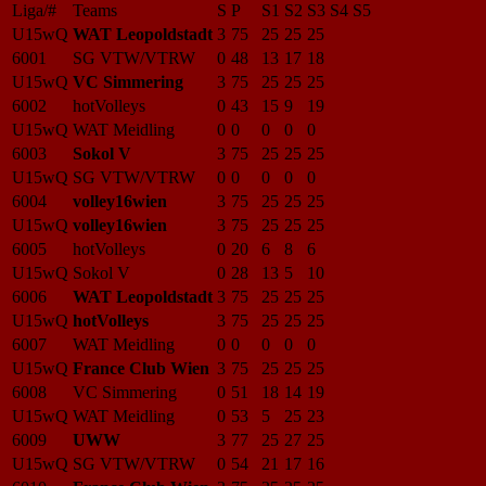
Liga/#
Teams
S
P
S1
S2
S3
S4
S5
U15wQ
WAT Leopoldstadt
3
75
25
25
25
6001
SG VTW/VTRW
0
48
13
17
18
U15wQ
VC Simmering
3
75
25
25
25
6002
hotVolleys
0
43
15
9
19
U15wQ
WAT Meidling
0
0
0
0
0
6003
Sokol V
3
75
25
25
25
U15wQ
SG VTW/VTRW
0
0
0
0
0
6004
volley16wien
3
75
25
25
25
U15wQ
volley16wien
3
75
25
25
25
6005
hotVolleys
0
20
6
8
6
U15wQ
Sokol V
0
28
13
5
10
6006
WAT Leopoldstadt
3
75
25
25
25
U15wQ
hotVolleys
3
75
25
25
25
6007
WAT Meidling
0
0
0
0
0
U15wQ
France Club Wien
3
75
25
25
25
6008
VC Simmering
0
51
18
14
19
U15wQ
WAT Meidling
0
53
5
25
23
6009
UWW
3
77
25
27
25
U15wQ
SG VTW/VTRW
0
54
21
17
16