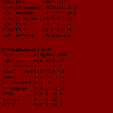
6203
UWW
1
80
25
17
17
21
U15w2
VC Simmering
2
98
25
23
12
25
13
6204
hotVolleys
3
97
12
25
25
20
15
U15w2
VC Simmering
3
94
25
19
25
25
6205
UWW
1
79
17
25
22
15
U15w2
UWW
1
61
4
16
25
16
6206
hotVolleys
3
96
25
25
21
25
U15 Qualifikation (2011/2012)
Team
#
S
N
|
Sätze
|
PNK
volley16wien
8
8
0
24
:
0
24
WAT Leopoldstadt
8
7
1
21
:
3
21
France Club Wien
8
5
3
17
:
9
16
Sokol V
8
5
3
16
:
13
13
SG VTW/VTRW
8
4
4
14
:
13
13
VC Simmering
8
4
4
12
:
14
12
UWW
8
2
6
8
:
20
5
hotVolleys
8
1
7
5
:
21
4
WAT Meidling
8
0
8
0
:
24
0