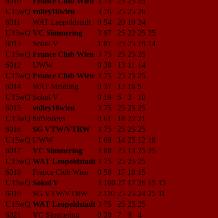
6010
France Club Wien
3
75
25
25
25
U15wQ
volley16wien
3
76
25
25
26
6011
WAT Leopoldstadt
0
54
20
10
24
U15wQ
VC Simmering
3
97
25
22
25
25
6013
Sokol V
1
81
23
25
19
14
U15wQ
France Club Wien
3
75
25
25
25
6012
UWW
0
38
13
11
14
U15wQ
France Club Wien
3
75
25
25
25
6014
WAT Meidling
0
37
12
16
9
U15wQ
Sokol V
0
19
6
3
10
6015
volley16wien
3
75
25
25
25
U15wQ
hotVolleys
0
61
18
22
21
6016
SG VTW/VTRW
3
75
25
25
25
U15wQ
UWW
1
69
14
25
12
18
6017
VC Simmering
3
88
25
13
25
25
U15wQ
WAT Leopoldstadt
3
75
25
25
25
6018
France Club Wien
0
50
17
18
15
U15wQ
Sokol V
3
100
27
17
26
15
15
6019
SG VTW/VTRW
2
110
25
25
24
25
11
U15wQ
WAT Leopoldstadt
3
75
25
25
25
6021
VC Simmering
0
20
7
9
4