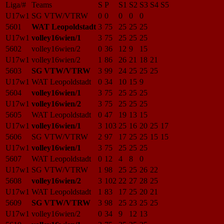
Liga/#
Teams
S
P
S1
S2
S3
S4
S5
U17w1
SG VTW/VTRW
0
0
0
0
0
5601
WAT Leopoldstadt
3
75
25
25
25
U17w1
volley16wien/1
3
75
25
25
25
5602
volley16wien/2
0
36
12
9
15
U17w1
volley16wien/2
1
86
26
21
18
21
5603
SG VTW/VTRW
3
99
24
25
25
25
U17w1
WAT Leopoldstadt
0
34
10
15
9
5604
volley16wien/1
3
75
25
25
25
U17w1
volley16wien/2
3
75
25
25
25
5605
WAT Leopoldstadt
0
47
19
13
15
U17w1
volley16wien/1
3
103
25
16
20
25
17
5606
SG VTW/VTRW
2
97
17
25
25
15
15
U17w1
volley16wien/1
3
75
25
25
25
5607
WAT Leopoldstadt
0
12
4
8
0
U17w1
SG VTW/VTRW
1
98
25
25
26
22
5608
volley16wien/2
3
102
22
27
28
25
U17w1
WAT Leopoldstadt
1
83
17
25
20
21
5609
SG VTW/VTRW
3
98
25
23
25
25
U17w1
volley16wien/2
0
34
9
12
13