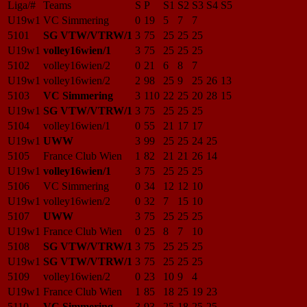
Liga/#
Teams
S
P
S1
S2
S3
S4
S5
U19w1
VC Simmering
0
19
5
7
7
5101
SG VTW/VTRW/1
3
75
25
25
25
U19w1
volley16wien/1
3
75
25
25
25
5102
volley16wien/2
0
21
6
8
7
U19w1
volley16wien/2
2
98
25
9
25
26
13
5103
VC Simmering
3
110
22
25
20
28
15
U19w1
SG VTW/VTRW/1
3
75
25
25
25
5104
volley16wien/1
0
55
21
17
17
U19w1
UWW
3
99
25
25
24
25
5105
France Club Wien
1
82
21
21
26
14
U19w1
volley16wien/1
3
75
25
25
25
5106
VC Simmering
0
34
12
12
10
U19w1
volley16wien/2
0
32
7
15
10
5107
UWW
3
75
25
25
25
U19w1
France Club Wien
0
25
8
7
10
5108
SG VTW/VTRW/1
3
75
25
25
25
U19w1
SG VTW/VTRW/1
3
75
25
25
25
5109
volley16wien/2
0
23
10
9
4
U19w1
France Club Wien
1
85
18
25
19
23
5110
VC Simmering
3
93
25
18
25
25