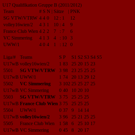
U17 Qualifikation Gruppe B (2011/2012)
Team
#
S
N
|
Sätze
|
PNK
SG VTW/VTRW
4
4
0
12
:
1
12
volley16wien/2
4
3
1
10
:
4
9
France Club Wien
4
2
2
7
:
7
6
VC Simmering
4
1
3
4
:
10
3
UWW/1
4
0
4
1
:
12
0
Liga/#
Teams
S
P
S1
S2
S3
S4
S5
U17wB
volley16wien/2
1
83
25
20
15
23
5501
SG VTW/VTRW
3
98
23
25
25
25
U17wB
UWW/1
1
74
20
13
29
12
5502
VC Simmering
3
102
25
25
27
25
U17wB
VC Simmering
0
40
10
20
10
5503
SG VTW/VTRW
3
75
25
25
25
U17wB
France Club Wien
3
75
25
25
25
5504
UWW/1
0
37
9
14
14
U17wB
volley16wien/2
3
96
25
21
25
25
5505
France Club Wien
1
58
6
25
10
17
U17wB
VC Simmering
0
45
8
20
17