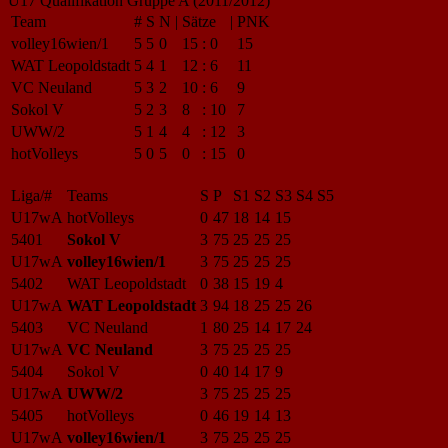
U17 Qualifikation Gruppe A (2011/2012)
Team
#
S
N
|
Sätze
|
PNK
volley16wien/1
5
5
0
15
:
0
15
WAT Leopoldstadt
5
4
1
12
:
6
11
VC Neuland
5
3
2
10
:
6
9
Sokol V
5
2
3
8
:
10
7
UWW/2
5
1
4
4
:
12
3
hotVolleys
5
0
5
0
:
15
0
Liga/#
Teams
S
P
S1
S2
S3
S4
S5
U17wA
hotVolleys
0
47
18
14
15
5401
Sokol V
3
75
25
25
25
U17wA
volley16wien/1
3
75
25
25
25
5402
WAT Leopoldstadt
0
38
15
19
4
U17wA
WAT Leopoldstadt
3
94
18
25
25
26
5403
VC Neuland
1
80
25
14
17
24
U17wA
VC Neuland
3
75
25
25
25
5404
Sokol V
0
40
14
17
9
U17wA
UWW/2
3
75
25
25
25
5405
hotVolleys
0
46
19
14
13
U17wA
volley16wien/1
3
75
25
25
25