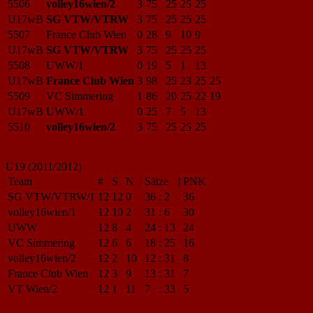
5506
volley16wien/2
3
75
25
25
25
U17wB
SG VTW/VTRW
3
75
25
25
25
5507
France Club Wien
0
28
9
10
9
U17wB
SG VTW/VTRW
3
75
25
25
25
5508
UWW/1
0
19
5
1
13
U17wB
France Club Wien
3
98
25
23
25
25
5509
VC Simmering
1
86
20
25
22
19
U17wB
UWW/1
0
25
7
5
13
5510
volley16wien/2
3
75
25
25
25
U19 (2011/2012)
Team
#
S
N
|
Sätze
|
PNK
SG VTW/VTRW/1
12
12
0
36
:
2
36
volley16wien/1
12
10
2
31
:
6
30
UWW
12
8
4
24
:
13
24
VC Simmering
12
6
6
18
:
25
16
volley16wien/2
12
2
10
12
:
31
8
France Club Wien
12
3
9
13
:
31
7
VT Wien/2
12
1
11
7
:
33
5