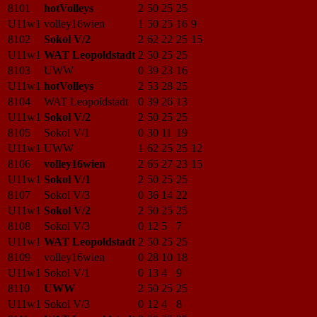
8101
hotVolleys
2
50
25
25
U11w1
volley16wien
1
50
25
16
9
8102
Sokol V/2
2
62
22
25
15
U11w1
WAT Leopoldstadt
2
50
25
25
8103
UWW
0
39
23
16
U11w1
hotVolleys
2
53
28
25
8104
WAT Leopoldstadt
0
39
26
13
U11w1
Sokol V/2
2
50
25
25
8105
Sokol V/1
0
30
11
19
U11w1
UWW
1
62
25
25
12
8106
volley16wien
2
65
27
23
15
U11w1
Sokol V/1
2
50
25
25
8107
Sokol V/3
0
36
14
22
U11w1
Sokol V/2
2
50
25
25
8108
Sokol V/3
0
12
5
7
U11w1
WAT Leopoldstadt
2
50
25
25
8109
volley16wien
0
28
10
18
U11w1
Sokol V/1
0
13
4
9
8110
UWW
2
50
25
25
U11w1
Sokol V/3
0
12
4
8