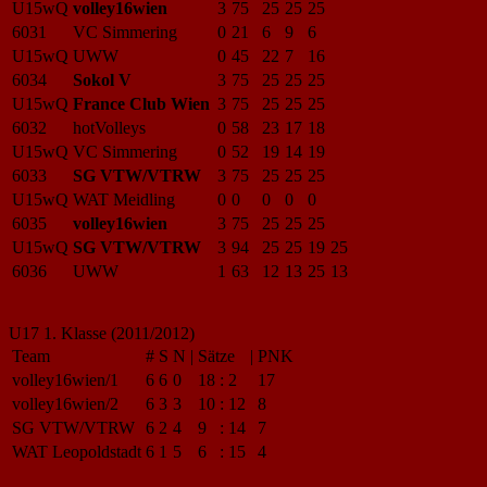
U15wQ
volley16wien
3
75
25
25
25
6031
VC Simmering
0
21
6
9
6
U15wQ
UWW
0
45
22
7
16
6034
Sokol V
3
75
25
25
25
U15wQ
France Club Wien
3
75
25
25
25
6032
hotVolleys
0
58
23
17
18
U15wQ
VC Simmering
0
52
19
14
19
6033
SG VTW/VTRW
3
75
25
25
25
U15wQ
WAT Meidling
0
0
0
0
0
6035
volley16wien
3
75
25
25
25
U15wQ
SG VTW/VTRW
3
94
25
25
19
25
6036
UWW
1
63
12
13
25
13
U17 1. Klasse (2011/2012)
Team
#
S
N
|
Sätze
|
PNK
volley16wien/1
6
6
0
18
:
2
17
volley16wien/2
6
3
3
10
:
12
8
SG VTW/VTRW
6
2
4
9
:
14
7
WAT Leopoldstadt
6
1
5
6
:
15
4