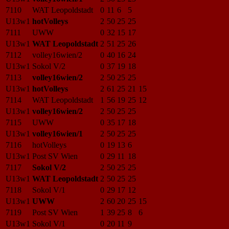
7110
WAT Leopoldstadt
0
11
6
5
U13w1
hotVolleys
2
50
25
25
7111
UWW
0
32
15
17
U13w1
WAT Leopoldstadt
2
51
25
26
7112
volley16wien/2
0
40
16
24
U13w1
Sokol V/2
0
37
19
18
7113
volley16wien/2
2
50
25
25
U13w1
hotVolleys
2
61
25
21
15
7114
WAT Leopoldstadt
1
56
19
25
12
U13w1
volley16wien/2
2
50
25
25
7115
UWW
0
35
17
18
U13w1
volley16wien/1
2
50
25
25
7116
hotVolleys
0
19
13
6
U13w1
Post SV Wien
0
29
11
18
7117
Sokol V/2
2
50
25
25
U13w1
WAT Leopoldstadt
2
50
25
25
7118
Sokol V/1
0
29
17
12
U13w1
UWW
2
60
20
25
15
7119
Post SV Wien
1
39
25
8
6
U13w1
Sokol V/1
0
20
11
9