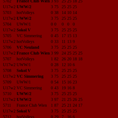
5702
France Club Wien
3
93
25
25
18
25
U17w2
UWW/2
3
75
25
25
25
5703
hotVolleys
0
38
14
10
14
U17w2
UWW/2
3
75
25
25
25
5704
UWW/1
0
0
0
0
0
U17w2
Sokol V
3
75
25
25
25
5705
VC Simmering
0
45
17
15
13
U17w2
hotVolleys
0
33
11
13
9
5706
VC Neuland
3
75
25
25
25
U17w2
France Club Wien
3
99
24
25
25
25
5707
hotVolleys
1
82
26
20
18
18
U17w2
UWW/1
0
28
12
10
6
5708
Sokol V
3
75
25
25
25
U17w2
VC Simmering
3
75
25
25
25
5709
UWW/1
0
54
15
16
23
U17w2
VC Simmering
0
43
19
16
8
5710
UWW/2
3
75
25
25
25
U17w2
UWW/2
3
97
21
25
26
25
5711
France Club Wien
1
87
25
21
24
17
U17w2
Sokol V
3
75
25
25
25
5712
hotVolleys
0
29
7
16
6