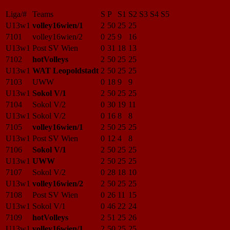
Liga/#
Teams
S
P
S1
S2
S3
S4
S5
U13w1
volley16wien/1
2
50
25
25
7101
volley16wien/2
0
25
9
16
U13w1
Post SV Wien
0
31
18
13
7102
hotVolleys
2
50
25
25
U13w1
WAT Leopoldstadt
2
50
25
25
7103
UWW
0
18
9
9
U13w1
Sokol V/1
2
50
25
25
7104
Sokol V/2
0
30
19
11
U13w1
Sokol V/2
0
16
8
8
7105
volley16wien/1
2
50
25
25
U13w1
Post SV Wien
0
12
4
8
7106
Sokol V/1
2
50
25
25
U13w1
UWW
2
50
25
25
7107
Sokol V/2
0
28
18
10
U13w1
volley16wien/2
2
50
25
25
7108
Post SV Wien
0
26
11
15
U13w1
Sokol V/1
0
46
22
24
7109
hotVolleys
2
51
25
26
U13w1
volley16wien/1
2
50
25
25