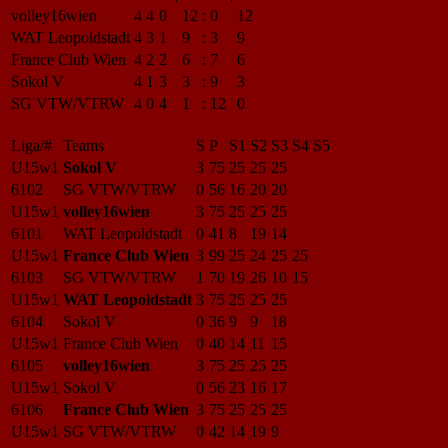
volley16wien
4
4
0
12
:
0
12
WAT Leopoldstadt
4
3
1
9
:
3
9
France Club Wien
4
2
2
6
:
7
6
Sokol V
4
1
3
3
:
9
3
SG VTW/VTRW
4
0
4
1
:
12
0
Liga/#
Teams
S
P
S1
S2
S3
S4
S5
U15w1
Sokol V
3
75
25
25
25
6102
SG VTW/VTRW
0
56
16
20
20
U15w1
volley16wien
3
75
25
25
25
6101
WAT Leopoldstadt
0
41
8
19
14
U15w1
France Club Wien
3
99
25
24
25
25
6103
SG VTW/VTRW
1
70
19
26
10
15
U15w1
WAT Leopoldstadt
3
75
25
25
25
6104
Sokol V
0
36
9
9
18
U15w1
France Club Wien
0
40
14
11
15
6105
volley16wien
3
75
25
25
25
U15w1
Sokol V
0
56
23
16
17
6106
France Club Wien
3
75
25
25
25
U15w1
SG VTW/VTRW
0
42
14
19
9