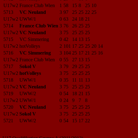
U17w2
France Club Wien
1
58
15
8
25
10
5713
VC Neuland
3
97
25
25
22
25
U17w2
UWW/1
0
63
24
18
21
5714
France Club Wien
3
76
26
25
25
U17w2
VC Neuland
3
75
25
25
25
5715
VC Simmering
0
42
14
13
15
U17w2
hotVolleys
2
101
17
25
25
20
14
5716
VC Simmering
3
104
25
17
21
25
16
U17w2
France Club Wien
0
55
27
13
15
5717
Sokol V
3
79
29
25
25
U17w2
hotVolleys
3
75
25
25
25
5718
UWW/1
0
35
11
11
13
U17w2
VC Neuland
3
75
25
25
25
5719
UWW/2
0
54
18
21
15
U17w2
UWW/1
0
24
9
7
8
5720
VC Neuland
3
75
25
25
25
U17w2
Sokol V
3
75
25
25
25
5721
UWW/2
0
54
15
17
22