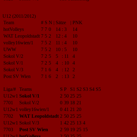
U12 (2011/2012)
Team
#
S
N
|
Sätze
|
PNK
hotVolleys
7
7
0
14
:
3
14
WAT Leopoldstadt
7
5
2
12
:
4
10
volley16wien/1
7
5
2
11
:
4
10
UWW
7
5
2
10
:
5
10
Sokol V/2
7
2
5
5
:
11
4
Sokol V/1
7
2
5
4
:
10
4
Sokol V/3
7
1
6
4
:
12
2
Post SV Wien
7
1
6
2
:
13
2
Liga/#
Teams
S
P
S1
S2
S3
S4
S5
U12w1
Sokol V/1
2
50
25
25
7701
Sokol V/2
0
39
18
21
U12w1
volley16wien/1
0
41
21
20
7702
WAT Leopoldstadt
2
50
25
25
U12w1
Sokol V/3
1
42
25
13
4
7703
Post SV Wien
2
59
19
25
15
U12w1
hotVolleys
2
50
25
25