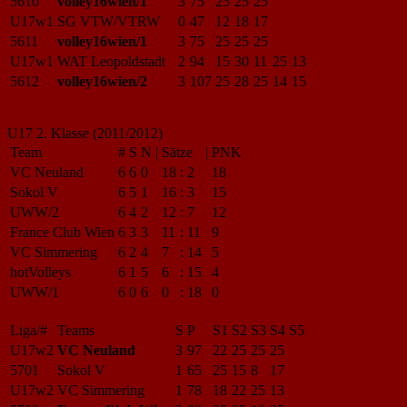
5610
volley16wien/1
3
75
25
25
25
U17w1
SG VTW/VTRW
0
47
12
18
17
5611
volley16wien/1
3
75
25
25
25
U17w1
WAT Leopoldstadt
2
94
15
30
11
25
13
5612
volley16wien/2
3
107
25
28
25
14
15
U17 2. Klasse (2011/2012)
Team
#
S
N
|
Sätze
|
PNK
VC Neuland
6
6
0
18
:
2
18
Sokol V
6
5
1
16
:
3
15
UWW/2
6
4
2
12
:
7
12
France Club Wien
6
3
3
11
:
11
9
VC Simmering
6
2
4
7
:
14
5
hotVolleys
6
1
5
6
:
15
4
UWW/1
6
0
6
0
:
18
0
Liga/#
Teams
S
P
S1
S2
S3
S4
S5
U17w2
VC Neuland
3
97
22
25
25
25
5701
Sokol V
1
65
25
15
8
17
U17w2
VC Simmering
1
78
18
22
25
13