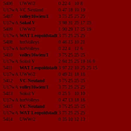
5406
UWW/2
0
22
4
10
8
U17wA
VC Neuland
0
47
18
10
19
5407
volley16wien/1
3
75
25
25
25
U17wA
Sokol V
3
98
31
25
17
25
5409
UWW/2
1
90
29
17
25
19
U17wA
WAT Leopoldstadt
3
75
25
25
25
5408
hotVolleys
0
46
15
10
21
U17wA
hotVolleys
0
22
4
12
6
5410
volley16wien/1
3
75
25
25
25
U17wA
Sokol V
2
94
25
25
19
16
9
5411
WAT Leopoldstadt
3
97
22
10
25
25
15
U17wA
UWW/2
0
49
21
18
10
5412
VC Neuland
3
75
25
25
25
U17wA
volley16wien/1
3
75
25
25
25
5413
Sokol V
0
25
5
10
10
U17wA
hotVolleys
0
47
13
18
16
5415
VC Neuland
3
75
25
25
25
U17wA
WAT Leopoldstadt
3
75
25
25
25
5414
UWW/2
0
35
10
12
13