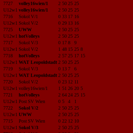
7727
volley16wien/1
2
50
25
25
U12w1
volley16wien/1
2
50
25
25
7716
Sokol V/1
0
33
17
16
U12w1
Sokol V/2
0
29
13
16
7725
UWW
2
50
25
25
U12w1
hotVolleys
2
50
25
25
7717
Sokol V/3
0
17
8
9
U12w1
Sokol V/2
1
48
15
25
8
7718
hotVolleys
2
57
25
17
15
U12w1
WAT Leopoldstadt
2
50
25
25
7719
Sokol V/3
0
13
7
6
U12w1
WAT Leopoldstadt
2
50
25
25
7720
Sokol V/2
0
23
12
11
U12w1
volley16wien/1
1
51
26
20
5
7721
hotVolleys
2
64
24
25
15
U12w1
Post SV Wien
0
5
4
1
7722
Sokol V/2
2
50
25
25
U12w1
UWW
2
50
25
25
7715
Post SV Wien
0
22
12
10
U12w1
Sokol V/3
2
50
25
25