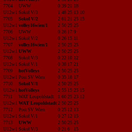
7704
UWW
0
39
21
18
U12w1
Sokol V/3
1
48
25
13
10
7705
Sokol V/2
2
61
21
25
15
U12w1
volley16wien/1
2
50
25
25
7706
UWW
0
26
17
9
U12w1
Sokol V/2
0
26
15
11
7707
volley16wien/1
2
50
25
25
U12w1
UWW
2
50
25
25
7708
Sokol V/3
0
22
10
12
U12w1
Sokol V/1
0
38
17
21
7709
hotVolleys
2
50
25
25
U12w1
Post SV Wien
0
35
18
17
7710
Sokol V/1
2
50
25
25
U12w1
hotVolleys
2
55
15
25
15
7711
WAT Leopoldstadt
1
60
25
23
12
U12w1
WAT Leopoldstadt
2
50
25
25
7712
Post SV Wien
0
25
12
13
U12w1
Sokol V/1
0
27
12
15
7713
UWW
2
50
25
25
U12w1
Sokol V/3
0
21
6
15