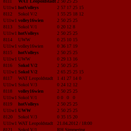
8111
WAT Leopoldstadt
2
50
25
25
U11w1
hotVolleys
2
57
17
25
15
8112
Sokol V/2
1
55
25
18
12
U11w1
volley16wien
2
50
25
25
8113
Sokol V/1
0
20
12
8
U11w1
hotVolleys
2
50
25
25
8114
UWW
0
25
10
15
U11w1
volley16wien
0
36
17
19
8115
hotVolleys
2
50
25
25
U11w1
UWW
0
29
13
16
8116
Sokol V/2
2
50
25
25
U11w1
Sokol V/2
2
65
25
25
15
8117
WAT Leopoldstadt
1
41
27
14
0
U11w1
Sokol V/3
0
24
12
12
8118
volley16wien
2
50
25
25
U11w1
Sokol V/1
0
0
0
0
8119
hotVolleys
2
50
25
25
U11w1
UWW
2
50
25
25
8120
Sokol V/3
0
35
15
20
U11w1
WAT Leopoldstadt
21.04.2012 / 18:00
8121
Sokol V/1
RH Simmering