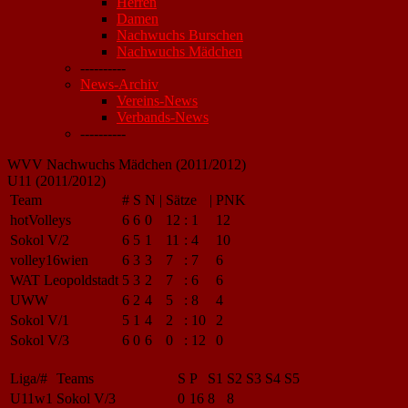
Herren
Damen
Nachwuchs Burschen
Nachwuchs Mädchen
----------
News-Archiv
Vereins-News
Verbands-News
----------
WVV Nachwuchs Mädchen (2011/2012)
U11 (2011/2012)
Team
#
S
N
|
Sätze
|
PNK
hotVolleys
6
6
0
12
:
1
12
Sokol V/2
6
5
1
11
:
4
10
volley16wien
6
3
3
7
:
7
6
WAT Leopoldstadt
5
3
2
7
:
6
6
UWW
6
2
4
5
:
8
4
Sokol V/1
5
1
4
2
:
10
2
Sokol V/3
6
0
6
0
:
12
0
Liga/#
Teams
S
P
S1
S2
S3
S4
S5
U11w1
Sokol V/3
0
16
8
8