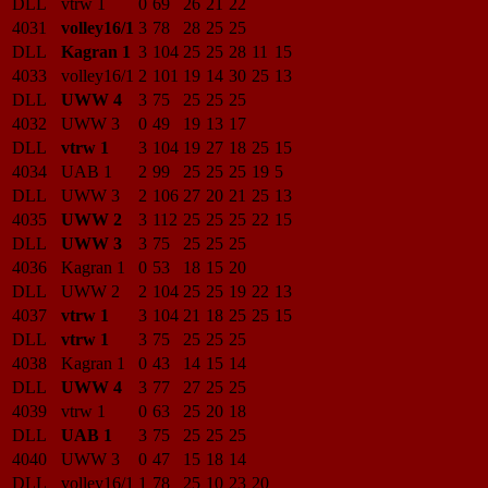
DLL
vtrw 1
0
69
26
21
22
4031
volley16/1
3
78
28
25
25
DLL
Kagran 1
3
104
25
25
28
11
15
4033
volley16/1
2
101
19
14
30
25
13
DLL
UWW 4
3
75
25
25
25
4032
UWW 3
0
49
19
13
17
DLL
vtrw 1
3
104
19
27
18
25
15
4034
UAB 1
2
99
25
25
25
19
5
DLL
UWW 3
2
106
27
20
21
25
13
4035
UWW 2
3
112
25
25
25
22
15
DLL
UWW 3
3
75
25
25
25
4036
Kagran 1
0
53
18
15
20
DLL
UWW 2
2
104
25
25
19
22
13
4037
vtrw 1
3
104
21
18
25
25
15
DLL
vtrw 1
3
75
25
25
25
4038
Kagran 1
0
43
14
15
14
DLL
UWW 4
3
77
27
25
25
4039
vtrw 1
0
63
25
20
18
DLL
UAB 1
3
75
25
25
25
4040
UWW 3
0
47
15
18
14
DLL
volley16/1
1
78
25
10
23
20