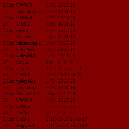
DCup
UWW 3
3
75
25
25
25
22
Leopoldstadt 2
0
39
13
11
15
DCup
UWW 4
3
75
25
25
25
24
UAB 2
0
50
18
11
21
DCup
vtrw 1
3
75
25
25
25
23
WU-Stud.1
0
42
12
11
19
DCup
Simmering 1
3
80
30
25
25
21
hotvolleys 1
0
62
28
17
17
DCup
volley16/1
3
75
25
25
25
17
vtrw 2
0
0
0
0
0
DCup
vtrw 3
1
65
12
25
8
20
19
UAB 1
3
93
25
18
25
25
DCup
volley16/1
3
75
25
25
25
33
Leopoldstadt 1
0
48
19
11
18
DCup
Simmering 1
0
64
22
22
20
35
UWW 3
3
75
25
25
25
DCup
UAB 2
3
75
25
25
25
45
UWW 2
0
0
0
0
0
DCup
UAB 1
2
110
25
25
24
19
17
34
Kagran 1
3
114
23
21
26
25
19