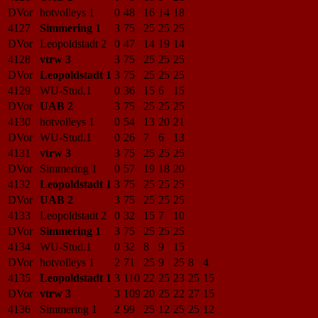
DVor
hotvolleys 1
0
48
16
14
18
4127
Simmering 1
3
75
25
25
25
DVor
Leopoldstadt 2
0
47
14
19
14
4128
vtrw 3
3
75
25
25
25
DVor
Leopoldstadt 1
3
75
25
25
25
4129
WU-Stud.1
0
36
15
6
15
DVor
UAB 2
3
75
25
25
25
4130
hotvolleys 1
0
54
13
20
21
DVor
WU-Stud.1
0
26
7
6
13
4131
vtrw 3
3
75
25
25
25
DVor
Simmering 1
0
57
19
18
20
4132
Leopoldstadt 1
3
75
25
25
25
DVor
UAB 2
3
75
25
25
25
4133
Leopoldstadt 2
0
32
15
7
10
DVor
Simmering 1
3
75
25
25
25
4134
WU-Stud.1
0
32
8
9
15
DVor
hotvolleys 1
2
71
25
9
25
8
4
4135
Leopoldstadt 1
3
110
22
25
23
25
15
DVor
vtrw 3
3
109
20
25
22
27
15
4136
Simmering 1
2
99
25
12
25
25
12