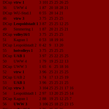
DCup
vtrw 1
3
101
25
25
26
25
36
UWW 4
1
87
20
18
28
21
DCup
WU-Stud.1
0
55
20
14
21
46
vtrw 3
3
75
25
25
25
DCup
Leopoldstadt 1
3
87
25
25
12
25
49
Simmering 1
1
87
20
21
25
21
DCup
volley16/1
3
75
25
25
25
51
Kagran 1
0
53
18
19
16
DCup
Leopoldstadt 2
0
42
9
13
20
55
hotvolleys 1
3
75
25
25
25
DCup
UAB 1
3
97
25
22
25
25
50
UWW 4
1
79
19
25
22
13
DCup
UWW 3
1
65
6
25
18
16
52
vtrw 1
3
96
25
21
25
25
DCup
UAB 2
1
74
17
13
25
19
53
UAB 1
3
96
25
25
21
25
DCup
vtrw 3
3
104
25
25
21
17
16
54
Leopoldstadt 1
2
97
13
20
25
25
14
DCup
Kagran 1
2
88
19
25
12
25
7
56
UWW 3
3
106
25
18
25
23
15