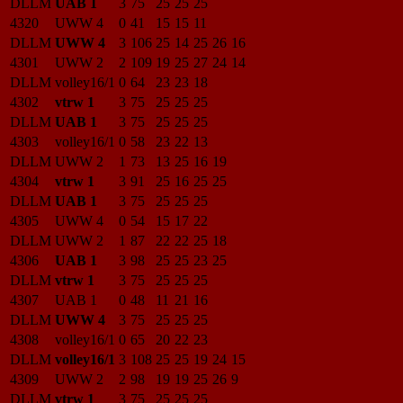
DLLM
UAB 1
3
75
25
25
25
4320
UWW 4
0
41
15
15
11
DLLM
UWW 4
3
106
25
14
25
26
16
4301
UWW 2
2
109
19
25
27
24
14
DLLM
volley16/1
0
64
23
23
18
4302
vtrw 1
3
75
25
25
25
DLLM
UAB 1
3
75
25
25
25
4303
volley16/1
0
58
23
22
13
DLLM
UWW 2
1
73
13
25
16
19
4304
vtrw 1
3
91
25
16
25
25
DLLM
UAB 1
3
75
25
25
25
4305
UWW 4
0
54
15
17
22
DLLM
UWW 2
1
87
22
22
25
18
4306
UAB 1
3
98
25
25
23
25
DLLM
vtrw 1
3
75
25
25
25
4307
UAB 1
0
48
11
21
16
DLLM
UWW 4
3
75
25
25
25
4308
volley16/1
0
65
20
22
23
DLLM
volley16/1
3
108
25
25
19
24
15
4309
UWW 2
2
98
19
19
25
26
9
DLLM
vtrw 1
3
75
25
25
25