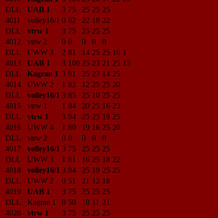
DLL
UAB 1
3
75
25
25
25
4011
volley16/1
0
62
22
18
22
DLL
vtrw 1
3
75
25
25
25
4012
vtrw 2
0
0
0
0
0
DLL
UWW 3
2
81
14
25
25
16
1
4013
UAB 1
3
109
25
23
21
25
15
DLL
Kagran 1
3
91
25
27
14
25
4014
UWW 2
1
82
12
25
25
20
DLL
volley16/1
3
85
25
10
25
25
4015
vtrw 1
1
84
20
25
16
23
DLL
vtrw 1
3
94
25
25
19
25
4016
UWW 4
1
80
19
16
25
20
DLL
vtrw 2
0
0
0
0
0
4017
volley16/1
3
75
25
25
25
DLL
UWW 3
1
81
16
25
18
22
4018
volley16/1
3
94
25
19
25
25
DLL
UWW 2
0
51
21
12
18
4019
UAB 1
3
75
25
25
25
DLL
Kagran 1
0
50
18
11
21
4020
vtrw 1
3
75
25
25
25