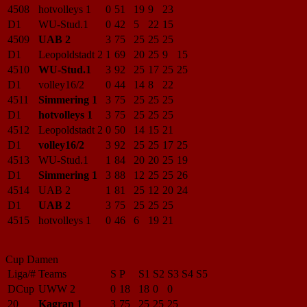
4508
hotvolleys 1
0
51
19
9
23
D1
WU-Stud.1
0
42
5
22
15
4509
UAB 2
3
75
25
25
25
D1
Leopoldstadt 2
1
69
20
25
9
15
4510
WU-Stud.1
3
92
25
17
25
25
D1
volley16/2
0
44
14
8
22
4511
Simmering 1
3
75
25
25
25
D1
hotvolleys 1
3
75
25
25
25
4512
Leopoldstadt 2
0
50
14
15
21
D1
volley16/2
3
92
25
25
17
25
4513
WU-Stud.1
1
84
20
20
25
19
D1
Simmering 1
3
88
12
25
25
26
4514
UAB 2
1
81
25
12
20
24
D1
UAB 2
3
75
25
25
25
4515
hotvolleys 1
0
46
6
19
21
Cup Damen
Liga/#
Teams
S
P
S1
S2
S3
S4
S5
DCup
UWW 2
0
18
18
0
0
20
Kagran 1
3
75
25
25
25