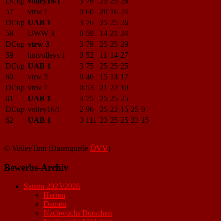
DCup
volley16/1
3
76
25
25
26
57
vtrw 1
0
60
20
16
24
DCup
UAB 1
3
76
25
25
26
58
UWW 3
0
59
14
21
24
DCup
vtrw 3
3
79
25
25
29
59
hotvolleys 1
0
52
11
14
27
DCup
UAB 1
3
75
25
25
25
60
vtrw 3
0
46
15
14
17
DCup
vtrw 1
0
53
21
22
10
61
UAB 1
3
75
25
25
25
DCup
volley16/1
2
96
25
22
15
25
9
62
UAB 1
3
111
23
25
25
23
15
© VolleyTom (Datenquelle
ÖVV
)
Bewerbs-Archiv
Saison 2025/2026
Herren
Damen
Nachwuchs Burschen