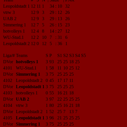
Leopoldstadt 1
12
11
1
34
:
10
32
vtrw 3
12
9
3
29
:
12
26
UAB 2
12
9
3
29
:
13
26
Simmering 1
12
7
5
26
:
15
23
hotvolleys 1
12
4
8
14
:
27
12
WU-Stud.1
12
2
10
7
:
31
6
Leopoldstadt 2
12
0
12
5
:
36
1
Liga/#
Teams
S
P
S1
S2
S3
S4
S5
DVor
hotvolleys 1
3
93
25
25
18
25
4101
WU-Stud.1
1
58
11
10
25
12
DVor
Simmering 1
3
75
25
25
25
4102
Leopoldstadt 2
0
45
17
17
11
DVor
Leopoldstadt 1
3
75
25
25
25
4103
hotvolleys 1
0
55
16
21
18
DVor
UAB 2
3
97
22
25
25
25
4104
vtrw 3
1
80
25
16
21
18
DVor
Leopoldstadt 2
1
52
25
7
13
7
4105
Leopoldstadt 1
3
96
21
25
25
25
DVor
Simmering 1
3
75
25
25
25