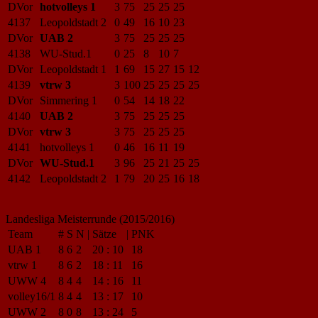
DVor
hotvolleys 1
3
75
25
25
25
4137
Leopoldstadt 2
0
49
16
10
23
DVor
UAB 2
3
75
25
25
25
4138
WU-Stud.1
0
25
8
10
7
DVor
Leopoldstadt 1
1
69
15
27
15
12
4139
vtrw 3
3
100
25
25
25
25
DVor
Simmering 1
0
54
14
18
22
4140
UAB 2
3
75
25
25
25
DVor
vtrw 3
3
75
25
25
25
4141
hotvolleys 1
0
46
16
11
19
DVor
WU-Stud.1
3
96
25
21
25
25
4142
Leopoldstadt 2
1
79
20
25
16
18
Landesliga Meisterrunde (2015/2016)
Team
#
S
N
|
Sätze
|
PNK
UAB 1
8
6
2
20
:
10
18
vtrw 1
8
6
2
18
:
11
16
UWW 4
8
4
4
14
:
16
11
volley16/1
8
4
4
13
:
17
10
UWW 2
8
0
8
13
:
24
5