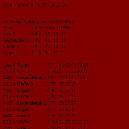
4310
UWW 4
0
37
14
13
10
Landesliga Aufstiegsrunde (2015/2016)
Team
#
S
N
|
Sätze
|
PNK
vtrw 3
6
4
2
15
:
10
11
Leopoldstadt 1
6
4
2
16
:
12
11
UWW 3
6
3
3
13
:
10
11
Kagran 1
6
1
5
5
:
17
3
Liga/#
Teams
S
P
S1
S2
S3
S4
S5
DLLA
vtrw 3
2
103
25
25
22
20
11
4401
Leopoldstadt 1
3
99
15
19
25
25
15
DLLA
UWW 3
3
77
25
27
25
4402
Kagran 1
0
48
12
25
11
DLLA
UWW 3
0
70
23
22
25
4403
Leopoldstadt 1
3
77
25
25
27
DLLA
Kagran 1
0
54
24
18
12
4404
vtrw 3
3
76
26
25
25
DLLA
UWW 3
2
104
22
25
18
26
13
4405
vtrw 3
3
103
25
14
25
24
15