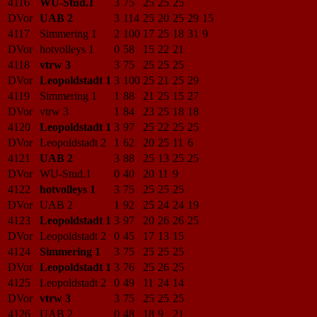
4116
WU-Stud.1
3
75
25
25
25
DVor
UAB 2
3
114
25
20
25
29
15
4117
Simmering 1
2
100
17
25
18
31
9
DVor
hotvolleys 1
0
58
15
22
21
4118
vtrw 3
3
75
25
25
25
DVor
Leopoldstadt 1
3
100
25
21
25
29
4119
Simmering 1
1
88
21
25
15
27
DVor
vtrw 3
1
84
23
25
18
18
4120
Leopoldstadt 1
3
97
25
22
25
25
DVor
Leopoldstadt 2
1
62
20
25
11
6
4121
UAB 2
3
88
25
13
25
25
DVor
WU-Stud.1
0
40
20
11
9
4122
hotvolleys 1
3
75
25
25
25
DVor
UAB 2
1
92
25
24
24
19
4123
Leopoldstadt 1
3
97
20
26
26
25
DVor
Leopoldstadt 2
0
45
17
13
15
4124
Simmering 1
3
75
25
25
25
DVor
Leopoldstadt 1
3
76
25
26
25
4125
Leopoldstadt 2
0
49
11
24
14
DVor
vtrw 3
3
75
25
25
25
4126
UAB 2
0
48
18
9
21