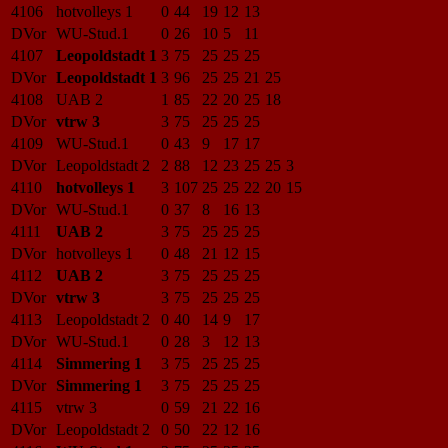
4106
hotvolleys 1
0
44
19
12
13
DVor
WU-Stud.1
0
26
10
5
11
4107
Leopoldstadt 1
3
75
25
25
25
DVor
Leopoldstadt 1
3
96
25
25
21
25
4108
UAB 2
1
85
22
20
25
18
DVor
vtrw 3
3
75
25
25
25
4109
WU-Stud.1
0
43
9
17
17
DVor
Leopoldstadt 2
2
88
12
23
25
25
3
4110
hotvolleys 1
3
107
25
25
22
20
15
DVor
WU-Stud.1
0
37
8
16
13
4111
UAB 2
3
75
25
25
25
DVor
hotvolleys 1
0
48
21
12
15
4112
UAB 2
3
75
25
25
25
DVor
vtrw 3
3
75
25
25
25
4113
Leopoldstadt 2
0
40
14
9
17
DVor
WU-Stud.1
0
28
3
12
13
4114
Simmering 1
3
75
25
25
25
DVor
Simmering 1
3
75
25
25
25
4115
vtrw 3
0
59
21
22
16
DVor
Leopoldstadt 2
0
50
22
12
16