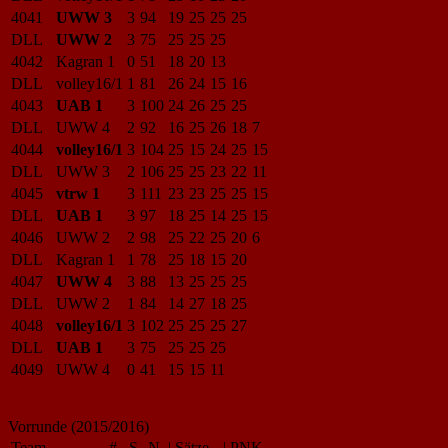
4041
UWW 3
3
94
19
25
25
25
DLL
UWW 2
3
75
25
25
25
4042
Kagran 1
0
51
18
20
13
DLL
volley16/1
1
81
26
24
15
16
4043
UAB 1
3
100
24
26
25
25
DLL
UWW 4
2
92
16
25
26
18
7
4044
volley16/1
3
104
25
15
24
25
15
DLL
UWW 3
2
106
25
25
23
22
11
4045
vtrw 1
3
111
23
23
25
25
15
DLL
UAB 1
3
97
18
25
14
25
15
4046
UWW 2
2
98
25
22
25
20
6
DLL
Kagran 1
1
78
25
18
15
20
4047
UWW 4
3
88
13
25
25
25
DLL
UWW 2
1
84
14
27
18
25
4048
volley16/1
3
102
25
25
25
27
DLL
UAB 1
3
75
25
25
25
4049
UWW 4
0
41
15
15
11
Vorrunde (2015/2016)
Team
#
S
N
|
Sätze
|
PNK