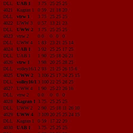
DLL
UAB 1
3
75
25
25
25
4021
Kagran 1
0
59
21
18
20
DLL
vtrw 1
3
75
25
25
25
4022
UWW 3
0
57
13
21
23
DLL
UWW 2
3
75
25
25
25
4023
vtrw 2
0
0
0
0
0
DLL
UWW 4
1
83
23
21
25
14
4024
UAB 1
3
92
25
25
17
25
DLL
UAB 1
1
90
25
18
26
21
4026
vtrw 1
3
98
20
25
28
25
DLL
volley16/1
2
93
21
25
26
15
6
4025
UWW 2
3
106
25
17
24
25
15
DLL
volley16/1
3
100
22
25
28
25
4027
UWW 4
1
90
25
23
26
16
DLL
vtrw 2
0
0
0
0
0
4028
Kagran 1
3
75
25
25
25
DLL
UWW 2
2
90
25
18
11
26
10
4029
UWW 4
3
109
20
25
25
24
15
DLL
Kagran 1
0
59
17
22
20
4030
UAB 1
3
75
25
25
25