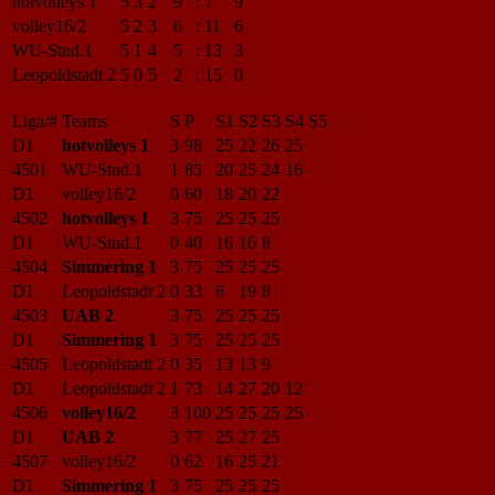
hotvolleys 1
5
3
2
9
:
7
9
volley16/2
5
2
3
6
:
11
6
WU-Stud.1
5
1
4
5
:
13
3
Leopoldstadt 2
5
0
5
2
:
15
0
Liga/#
Teams
S
P
S1
S2
S3
S4
S5
D1
hotvolleys 1
3
98
25
22
26
25
4501
WU-Stud.1
1
85
20
25
24
16
D1
volley16/2
0
60
18
20
22
4502
hotvolleys 1
3
75
25
25
25
D1
WU-Stud.1
0
40
16
16
8
4504
Simmering 1
3
75
25
25
25
D1
Leopoldstadt 2
0
33
6
19
8
4503
UAB 2
3
75
25
25
25
D1
Simmering 1
3
75
25
25
25
4505
Leopoldstadt 2
0
35
13
13
9
D1
Leopoldstadt 2
1
73
14
27
20
12
4506
volley16/2
3
100
25
25
25
25
D1
UAB 2
3
77
25
27
25
4507
volley16/2
0
62
16
25
21
D1
Simmering 1
3
75
25
25
25