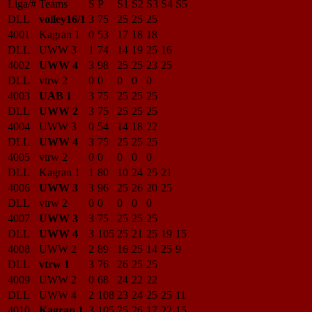
Liga/#
Teams
S
P
S1
S2
S3
S4
S5
DLL
volley16/1
3
75
25
25
25
4001
Kagran 1
0
53
17
18
18
DLL
UWW 3
1
74
14
19
25
16
4002
UWW 4
3
98
25
25
23
25
DLL
vtrw 2
0
0
0
0
0
4003
UAB 1
3
75
25
25
25
DLL
UWW 2
3
75
25
25
25
4004
UWW 3
0
54
14
18
22
DLL
UWW 4
3
75
25
25
25
4005
vtrw 2
0
0
0
0
0
DLL
Kagran 1
1
80
10
24
25
21
4006
UWW 3
3
96
25
26
20
25
DLL
vtrw 2
0
0
0
0
0
4007
UWW 3
3
75
25
25
25
DLL
UWW 4
3
105
25
21
25
19
15
4008
UWW 2
2
89
16
25
14
25
9
DLL
vtrw 1
3
76
26
25
25
4009
UWW 2
0
68
24
22
22
DLL
UWW 4
2
108
23
24
25
25
11
4010
Kagran 1
3
105
25
26
17
22
15