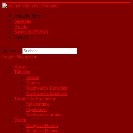
Aktuelle Seite:
Startseite
Archiv
Saison 2015/2016
Damen
Suchen ...
Toggle Navigation
Home
Tabellen
Herren
Damen
Nachwuchs Burschen
Nachwuchs Mädchen
Termine & Ergebnisse
Spieltermine
Ergebnisse
Nachwuchsturniere
Beach
Rangliste Herren
Rangliste Damen