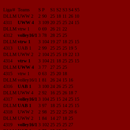
Liga/#
Teams
S
P
S1
S2
S3
S4
S5
DLLM
UWW 2
2
90
25
18
11
26
10
4311
UWW 4
3
109
20
25
25
24
15
DLLM
vtrw 1
0
69
26
21
22
4312
volley16/1
3
78
28
25
25
DLLM
vtrw 1
3
104
19
27
18
25
15
4313
UAB 1
2
99
25
25
25
19
5
DLLM
UWW 2
2
104
25
25
19
22
13
4314
vtrw 1
3
104
21
18
25
25
15
DLLM
UWW 4
3
77
27
25
25
4315
vtrw 1
0
63
25
20
18
DLLM
volley16/1
1
81
26
24
15
16
4316
UAB 1
3
100
24
26
25
25
DLLM
UWW 4
2
92
16
25
26
18
7
4317
volley16/1
3
104
25
15
24
25
15
DLLM
UAB 1
3
97
18
25
14
25
15
4318
UWW 2
2
98
25
22
25
20
6
DLLM
UWW 2
1
84
14
27
18
25
4319
volley16/1
3
102
25
25
25
27