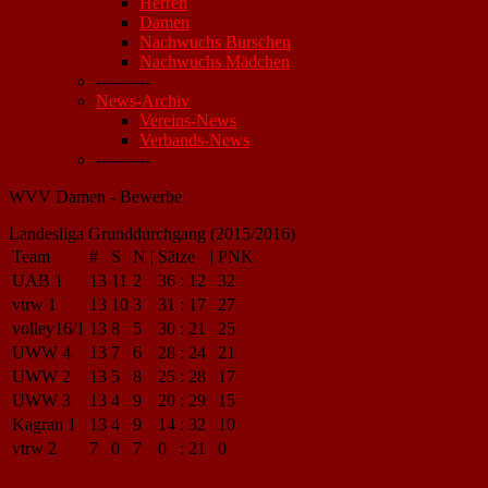
Herren
Damen
Nachwuchs Burschen
Nachwuchs Mädchen
----------
News-Archiv
Vereins-News
Verbands-News
----------
WVV Damen - Bewerbe
Landesliga Grunddurchgang (2015/2016)
Team
#
S
N
|
Sätze
|
PNK
UAB 1
13
11
2
36
:
12
32
vtrw 1
13
10
3
31
:
17
27
volley16/1
13
8
5
30
:
21
25
UWW 4
13
7
6
28
:
24
21
UWW 2
13
5
8
25
:
28
17
UWW 3
13
4
9
20
:
29
15
Kagran 1
13
4
9
14
:
32
10
vtrw 2
7
0
7
0
:
21
0