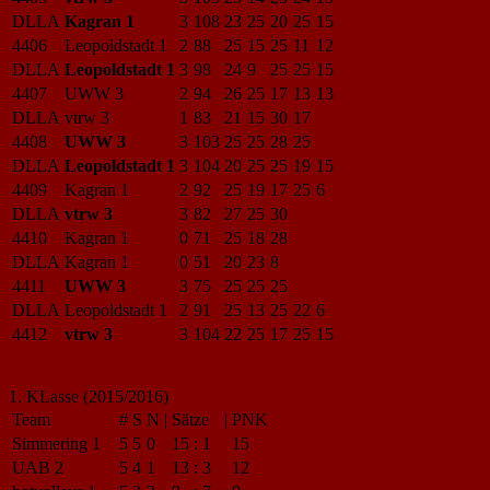
DLLA
Kagran 1
3
108
23
25
20
25
15
4406
Leopoldstadt 1
2
88
25
15
25
11
12
DLLA
Leopoldstadt 1
3
98
24
9
25
25
15
4407
UWW 3
2
94
26
25
17
13
13
DLLA
vtrw 3
1
83
21
15
30
17
4408
UWW 3
3
103
25
25
28
25
DLLA
Leopoldstadt 1
3
104
20
25
25
19
15
4409
Kagran 1
2
92
25
19
17
25
6
DLLA
vtrw 3
3
82
27
25
30
4410
Kagran 1
0
71
25
18
28
DLLA
Kagran 1
0
51
20
23
8
4411
UWW 3
3
75
25
25
25
DLLA
Leopoldstadt 1
2
91
25
13
25
22
6
4412
vtrw 3
3
104
22
25
17
25
15
1. KLasse (2015/2016)
Team
#
S
N
|
Sätze
|
PNK
Simmering 1
5
5
0
15
:
1
15
UAB 2
5
4
1
13
:
3
12