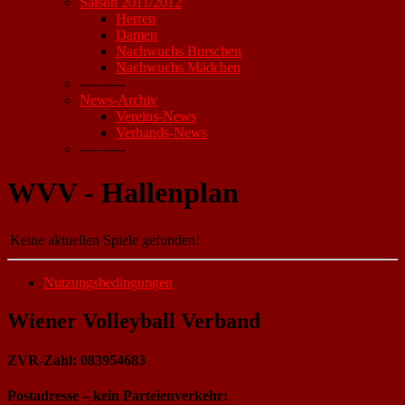
Saison 2011/2012
Herren
Damen
Nachwuchs Burschen
Nachwuchs Mädchen
----------
News-Archiv
Vereins-News
Verbands-News
----------
WVV - Hallenplan
Keine aktuellen Spiele gefunden!
Nutzungsbedingungen
Wiener Volleyball Verband
ZVR-Zahl: 083954683
Postadresse – kein Parteienverkehr: