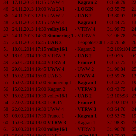
34
17.11.2013
11:15
UWW 4
-
Kagran 2
0:3
68:79
22
46
24.11.2013
10:00
Wat 20/1
-
LOGIN
0:3
55:75
21
36
24.11.2013
12:15
UWW 2
-
UAB 2
1:3
80:97
18
48
24.11.2013
12:15
UWW 3
-
Kagran 1
0:3
44:75
13
33
24.11.2013
14:30
volley16/1
-
VTRW 4
3:1
99:73
24
47
24.11.2013
14:30
Simmering 1
-
VTRW 5
3:1
96:78
25
45
24.11.2013
16:45
UAB 3
-
Leopoldstadt 1
3:0
76:58
26
51
18.01.2014
17:15
volley16/1
-
Kagran 2
3:2
109:104
25
52
18.01.2014
19:30
VTRW 3
-
UAB 2
0:3
0:75
0:
49
26.01.2014
14:40
VTRW 4
-
France 1
0:3
57:75
17
50
29.01.2014
19:45
UWW 4
-
UWW 2
3:1
90:84
25
53
15.02.2014
15:00
UAB 3
-
UWW 4
0:3
59:76
13
55
15.02.2014
15:00
Simmering 1
-
Kagran 1
0:3
42:75
19
56
15.02.2014
15:00
Kagran 2
-
VTRW 3
0:3
43:75
14
57
15.02.2014
19:30
volley16/1
-
UAB 2
2:3
105:98
23
54
22.02.2014
19:30
LOGIN
-
France 1
2:3
92:109
17
58
22.02.2014
19:30
UWW 4
-
VTRW 3
0:3
64:76
24
59
08.03.2014
17:30
France 1
-
Kagran 1
0:3
53:75
19
60
15.03.2014
19:00
VTRW 3
-
Kagran 1
3:1
98:85
23
61
23.03.2014
15:00
volley16/1
-
VTRW 3
3:1
96:78
25
62
26.04.2014
18:00
UAB 2
-
volley16/1
1:3
79:93
25