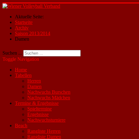
Aktuelle Seite:
Startseite
Archiv
Saison 2013/2014
Damen
Suchen ...
Toggle Navigation
Home
Tabellen
Herren
Damen
Nachwuchs Burschen
Nachwuchs Mädchen
Termine & Ergebnisse
Spieltermine
Ergebnisse
Nachwuchsturniere
Beach
Rangliste Herren
Rangliste Damen