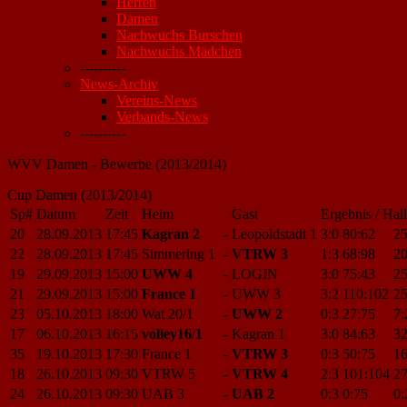
Herren
Damen
Nachwuchs Burschen
Nachwuchs Mädchen
----------
News-Archiv
Vereins-News
Verbands-News
----------
WVV Damen - Bewerbe (2013/2014)
Cup Damen (2013/2014)
Sp#
Datum
Zeit
Heim
Gast
Ergebnis / Hal
20
28.09.2013
17:45
Kagran 2
-
Leopoldstadt 1
3:0
80:62
25
22
28.09.2013
17:45
Simmering 1
-
VTRW 3
1:3
68:98
20
19
29.09.2013
15:00
UWW 4
-
LOGIN
3:0
75:43
25
21
29.09.2013
15:00
France 1
-
UWW 3
3:2
110:102
25
23
05.10.2013
18:00
Wat 20/1
-
UWW 2
0:3
27:75
7:
17
06.10.2013
16:15
volley16/1
-
Kagran 1
3:0
84:63
32
35
19.10.2013
17:30
France 1
-
VTRW 3
0:3
50:75
16
18
26.10.2013
09:30
VTRW 5
-
VTRW 4
2:3
101:104
27
24
26.10.2013
09:30
UAB 3
-
UAB 2
0:3
0:75
0: