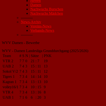
Herren
Damen
Nachwuchs Burschen
Nachwuchs Mädchen
----------
News-Archiv
Vereins-News
Verbands-News
----------
WVV Damen - Bewerbe
WVV - Damen Landesliga Grunddurchgang (2025/2026)
Team
#
S
N
|
Sätze
|
PNK
VTR 2
7
7
0
21
:
7
19
UAB 2
7
4
3
15
:
11
13
Sokol V/2
7
4
3
15
:
11
12
Tigers 1
7
3
4
14
:
14
10
Kagran 1
7
3
4
13
:
13
10
volley16/1
7
3
4
10
:
15
9
VTR 4
7
3
4
13
:
16
8
UAB 1
7
1
6
6
:
20
3