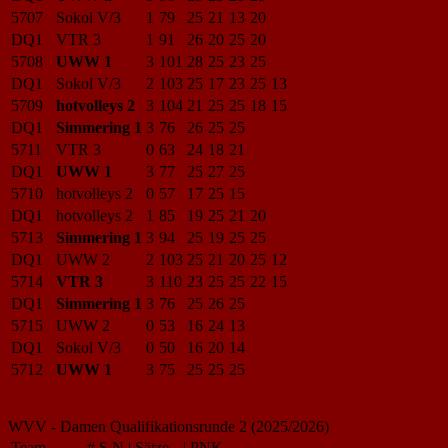
5707
Sokol V/3
1
79
25
21
13
20
DQ1
VTR 3
1
91
26
20
25
20
5708
UWW 1
3
101
28
25
23
25
DQ1
Sokol V/3
2
103
25
17
23
25
13
5709
hotvolleys 2
3
104
21
25
25
18
15
DQ1
Simmering 1
3
76
26
25
25
5711
VTR 3
0
63
24
18
21
DQ1
UWW 1
3
77
25
27
25
5710
hotvolleys 2
0
57
17
25
15
DQ1
hotvolleys 2
1
85
19
25
21
20
5713
Simmering 1
3
94
25
19
25
25
DQ1
UWW 2
2
103
25
21
20
25
12
5714
VTR 3
3
110
23
25
25
22
15
DQ1
Simmering 1
3
76
25
26
25
5715
UWW 2
0
53
16
24
13
DQ1
Sokol V/3
0
50
16
20
14
5712
UWW 1
3
75
25
25
25
WVV - Damen Qualifikationsrunde 2 (2025/2026)
Team
#
S
N
|
Sätze
|
PNK