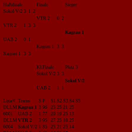
Halbfinale
Finale
Sieger
Sokol V/2
3 1 2
VTR 2
0 2
VTR 2
1 3 3
Kagran 1
UAB 2
0 1
Kagran 1
3 3
Kagran 1
3 3
Kl.Finale
Platz 3
Sokol V/2
3 3
Sokol V/2
UAB 2
1 1
Liga/#
Teams
S
P
S1
S2
S3
S4
S5
DLLM
Kagran 1
3
96
25
25
21
25
6001
UAB 2
1
77
20
19
25
13
DLLM
VTR 2
3
95
27
25
18
25
6004
Sokol V/2
1
85
25
21
25
14