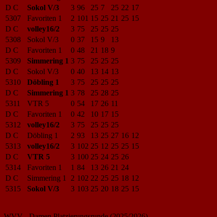
D C
Sokol V/3
3
96
25
7
25
22
17
5307
Favoriten 1
2
101
15
25
21
25
15
D C
volley16/2
3
75
25
25
25
5308
Sokol V/3
0
37
15
9
13
D C
Favoriten 1
0
48
21
18
9
5309
Simmering 1
3
75
25
25
25
D C
Sokol V/3
0
40
13
14
13
5310
Döbling 1
3
75
25
25
25
D C
Simmering 1
3
78
25
28
25
5311
VTR 5
0
54
17
26
11
D C
Favoriten 1
0
42
10
17
15
5312
volley16/2
3
75
25
25
25
D C
Döbling 1
2
93
13
25
27
16
12
5313
volley16/2
3
102
25
12
25
25
15
D C
VTR 5
3
100
25
24
25
26
5314
Favoriten 1
1
84
13
26
21
24
D C
Simmering 1
2
102
22
25
25
18
12
5315
Sokol V/3
3
103
25
20
18
25
15
WVV - Damen Platzierungsrunde (2025/2026)