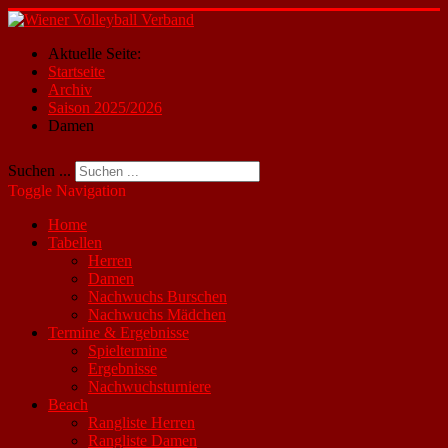
Aktuelle Seite:
Startseite
Archiv
Saison 2025/2026
Damen
Suchen ...
Toggle Navigation
Home
Tabellen
Herren
Damen
Nachwuchs Burschen
Nachwuchs Mädchen
Termine & Ergebnisse
Spieltermine
Ergebnisse
Nachwuchsturniere
Beach
Rangliste Herren
Rangliste Damen