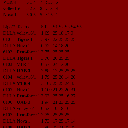
VTR 4
5
1
4
7
:
13
5
volley16/1
5
2
3
8
:
13
4
Nova 1
5
0
5
5
:
15
1
Liga/#
Teams
S
P
S1
S2
S3
S4
S5
DLLA
volley16/1
1
69
25
18
17
9
6101
Tigers 1
3
97
22
25
25
25
DLLA
Nova 1
0
52
14
18
20
6102
Fem-force 1
3
75
25
25
25
DLLA
Tigers 1
3
76
26
25
25
6103
VTR 4
0
57
24
13
20
DLLA
UAB 3
3
88
13
25
25
25
6104
volley16/1
1
79
25
20
14
20
DLLA
VTR 4
3
107
25
25
24
33
6105
Nova 1
1
100
21
22
26
31
DLLA
Fem-force 1
3
93
25
25
16
27
6106
UAB 3
1
94
21
23
25
25
DLLA
volley16/1
0
53
19
18
16
6107
Fem-force 1
3
75
25
25
25
DLLA
Nova 1
1
73
17
25
17
14
6108
UAB 3
3
96
25
21
25
25