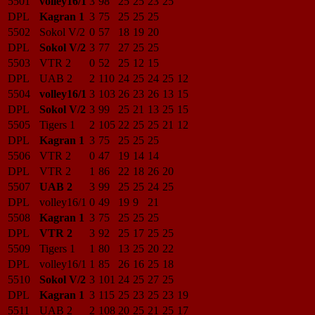
5501
volley16/1
3
98
25
25
23
25
DPL
Kagran 1
3
75
25
25
25
5502
Sokol V/2
0
57
18
19
20
DPL
Sokol V/2
3
77
27
25
25
5503
VTR 2
0
52
25
12
15
DPL
UAB 2
2
110
24
25
24
25
12
5504
volley16/1
3
103
26
23
26
13
15
DPL
Sokol V/2
3
99
25
21
13
25
15
5505
Tigers 1
2
105
22
25
25
21
12
DPL
Kagran 1
3
75
25
25
25
5506
VTR 2
0
47
19
14
14
DPL
VTR 2
1
86
22
18
26
20
5507
UAB 2
3
99
25
25
24
25
DPL
volley16/1
0
49
19
9
21
5508
Kagran 1
3
75
25
25
25
DPL
VTR 2
3
92
25
17
25
25
5509
Tigers 1
1
80
13
25
20
22
DPL
volley16/1
1
85
26
16
25
18
5510
Sokol V/2
3
101
24
25
27
25
DPL
Kagran 1
3
115
25
23
25
23
19
5511
UAB 2
2
108
20
25
21
25
17