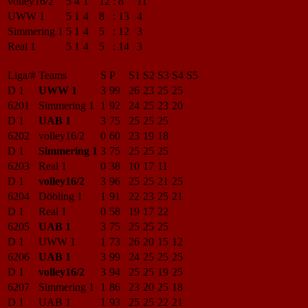
volley16/2
5
4
1
12
:
8
11
UWW 1
5
1
4
8
:
13
4
Simmering 1
5
1
4
5
:
12
3
Real 1
5
1
4
5
:
14
3
Liga/#
Teams
S
P
S1
S2
S3
S4
S5
D 1
UWW 1
3
99
26
23
25
25
6201
Simmering 1
1
92
24
25
23
20
D 1
UAB 1
3
75
25
25
25
6202
volley16/2
0
60
23
19
18
D 1
Simmering 1
3
75
25
25
25
6203
Real 1
0
38
10
17
11
D 1
volley16/2
3
96
25
25
21
25
6204
Döbling 1
1
91
22
23
25
21
D 1
Real 1
0
58
19
17
22
6205
UAB 1
3
75
25
25
25
D 1
UWW 1
1
73
26
20
15
12
6206
UAB 1
3
99
24
25
25
25
D 1
volley16/2
3
94
25
25
19
25
6207
Simmering 1
1
86
23
20
25
18
D 1
UAB 1
1
93
25
25
22
21