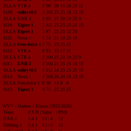
DLLA
VTR 4
2
98
20
16
26
25
11
6109
volley16/1
3
101
25
25
24
12
15
DLLA
UAB 3
2
93
27
20
12
25
9
6110
Tigers 1
3
111
25
25
25
21
15
DLLA
Tigers 1
3
97
25
25
22
25
6111
Nova 1
1
74
21
18
25
10
DLLA
Fem-force 1
3
75
25
25
25
6112
VTR 4
0
53
15
17
21
DLLA
VTR 4
2
100
25
22
19
25
9
6113
UAB 3
3
104
21
25
25
18
15
DLLA
volley16/1
3
112
24
25
23
25
15
6114
Nova 1
2
104
26
20
25
23
10
DLLA
Fem-force 1
0
30
14
8
8
6115
Tigers 1
3
75
25
25
25
WVV - Damen 1.Klasse (2025/2026)
Team
#
S
N
|
Sätze
|
PNK
UAB 1
5
4
1
13
:
4
12
Döbling 1
5
4
1
13
:
5
12