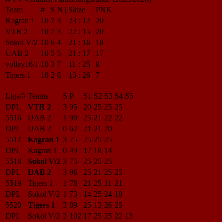
Team
#
S
N
|
Sätze
|
PNK
Kagran 1
10
7
3
23
:
12
20
VTR 2
10
7
3
22
:
15
20
Sokol V/2
10
6
4
21
:
16
18
UAB 2
10
5
5
21
:
17
17
volley16/1
10
3
7
11
:
25
8
Tigers 1
10
2
8
13
:
26
7
Liga/#
Teams
S
P
S1
S2
S3
S4
S5
DPL
VTR 2
3
95
20
25
25
25
5516
UAB 2
1
90
25
21
22
22
DPL
UAB 2
0
62
21
21
20
5517
Kagran 1
3
75
25
25
25
DPL
Kagran 1
0
49
17
18
14
5518
Sokol V/2
3
75
25
25
25
DPL
UAB 2
3
96
25
21
25
25
5519
Tigers 1
1
78
21
25
11
21
DPL
Sokol V/2
1
73
14
25
24
10
5520
Tigers 1
3
89
25
13
26
25
DPL
Sokol V/2
2
102
17
25
25
22
13