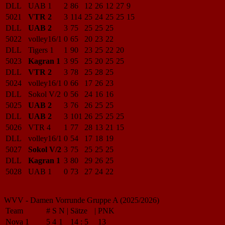
DLL
UAB 1
2
86
12
26
12
27
9
5021
VTR 2
3
114
25
24
25
25
15
DLL
UAB 2
3
75
25
25
25
5022
volley16/1
0
65
20
23
22
DLL
Tigers 1
1
90
23
25
22
20
5023
Kagran 1
3
95
25
20
25
25
DLL
VTR 2
3
78
25
28
25
5024
volley16/1
0
66
17
26
23
DLL
Sokol V/2
0
56
24
16
16
5025
UAB 2
3
76
26
25
25
DLL
UAB 2
3
101
26
25
25
25
5026
VTR 4
1
77
28
13
21
15
DLL
volley16/1
0
54
17
18
19
5027
Sokol V/2
3
75
25
25
25
DLL
Kagran 1
3
80
29
26
25
5028
UAB 1
0
73
27
24
22
WVV - Damen Vorrunde Gruppe A (2025/2026)
Team
#
S
N
|
Sätze
|
PNK
Nova 1
5
4
1
14
:
5
13