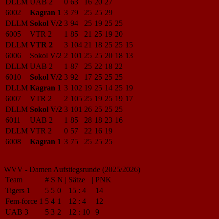
DLLM
UAB 2
0
63
16
20
27
6002
Kagran 1
3
79
25
25
29
DLLM
Sokol V/2
3
94
25
19
25
25
6005
VTR 2
1
85
21
25
19
20
DLLM
VTR 2
3
104
21
18
25
25
15
6006
Sokol V/2
2
101
25
25
20
18
13
DLLM
UAB 2
1
87
25
22
18
22
6010
Sokol V/2
3
92
17
25
25
25
DLLM
Kagran 1
3
102
19
25
14
25
19
6007
VTR 2
2
105
25
19
25
19
17
DLLM
Sokol V/2
3
101
26
25
25
25
6011
UAB 2
1
85
28
18
23
16
DLLM
VTR 2
0
57
22
16
19
6008
Kagran 1
3
75
25
25
25
WVV - Damen Aufstiegsrunde (2025/2026)
Team
#
S
N
|
Sätze
|
PNK
Tigers 1
5
5
0
15
:
4
14
Fem-force 1
5
4
1
12
:
4
12
UAB 3
5
3
2
12
:
10
9