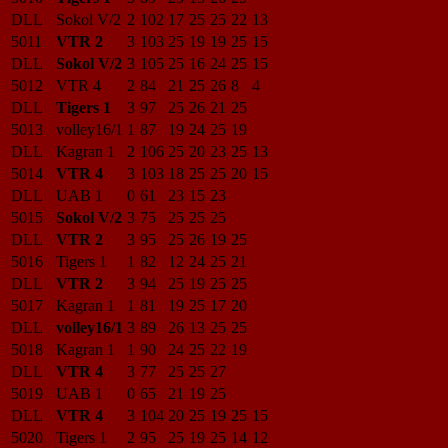
DLL
Sokol V/2
2
102
17
25
25
22
13
5011
VTR 2
3
103
25
19
19
25
15
DLL
Sokol V/2
3
105
25
16
24
25
15
5012
VTR 4
2
84
21
25
26
8
4
DLL
Tigers 1
3
97
25
26
21
25
5013
volley16/1
1
87
19
24
25
19
DLL
Kagran 1
2
106
25
20
23
25
13
5014
VTR 4
3
103
18
25
25
20
15
DLL
UAB 1
0
61
23
15
23
5015
Sokol V/2
3
75
25
25
25
DLL
VTR 2
3
95
25
26
19
25
5016
Tigers 1
1
82
12
24
25
21
DLL
VTR 2
3
94
25
19
25
25
5017
Kagran 1
1
81
19
25
17
20
DLL
volley16/1
3
89
26
13
25
25
5018
Kagran 1
1
90
24
25
22
19
DLL
VTR 4
3
77
25
25
27
5019
UAB 1
0
65
21
19
25
DLL
VTR 4
3
104
20
25
19
25
15
5020
Tigers 1
2
95
25
19
25
14
12