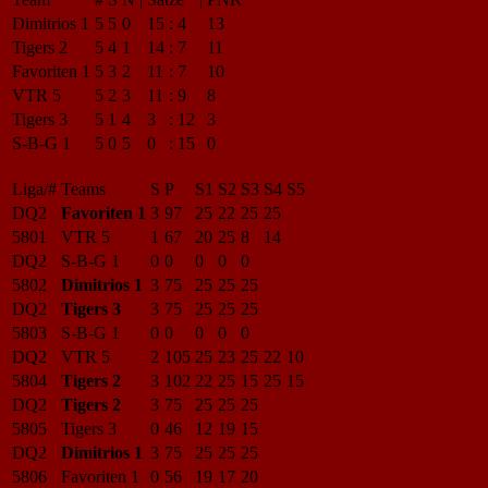
Dimitrios 1
5
5
0
15
:
4
13
Tigers 2
5
4
1
14
:
7
11
Favoriten 1
5
3
2
11
:
7
10
VTR 5
5
2
3
11
:
9
8
Tigers 3
5
1
4
3
:
12
3
S-B-G 1
5
0
5
0
:
15
0
Liga/#
Teams
S
P
S1
S2
S3
S4
S5
DQ2
Favoriten 1
3
97
25
22
25
25
5801
VTR 5
1
67
20
25
8
14
DQ2
S-B-G 1
0
0
0
0
0
5802
Dimitrios 1
3
75
25
25
25
DQ2
Tigers 3
3
75
25
25
25
5803
S-B-G 1
0
0
0
0
0
DQ2
VTR 5
2
105
25
23
25
22
10
5804
Tigers 2
3
102
22
25
15
25
15
DQ2
Tigers 2
3
75
25
25
25
5805
Tigers 3
0
46
12
19
15
DQ2
Dimitrios 1
3
75
25
25
25
5806
Favoriten 1
0
56
19
17
20