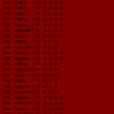
5521
VTR 2
3
103
25
19
19
25
15
DPL
VTR 2
3
95
25
26
19
25
5522
Tigers 1
1
82
12
24
25
21
DPL
VTR 2
3
94
25
19
25
25
5523
Kagran 1
1
81
19
25
17
20
DPL
volley16/1
3
89
26
13
25
25
5524
Kagran 1
1
90
24
25
22
19
DPL
UAB 2
3
75
25
25
25
5525
volley16/1
0
65
20
23
22
DPL
Tigers 1
1
90
23
25
22
20
5526
Kagran 1
3
95
25
20
25
25
DPL
VTR 2
3
78
25
28
25
5527
volley16/1
0
66
17
26
23
DPL
Sokol V/2
0
56
24
16
16
5528
UAB 2
3
76
26
25
25
DPL
volley16/1
0
54
17
18
19
5529
Sokol V/2
3
75
25
25
25
DPL
Tigers 1
3
97
25
26
21
25
5530
volley16/1
1
87
19
24
25
19
DPL
Tigers 1
1
82
15
19
25
23