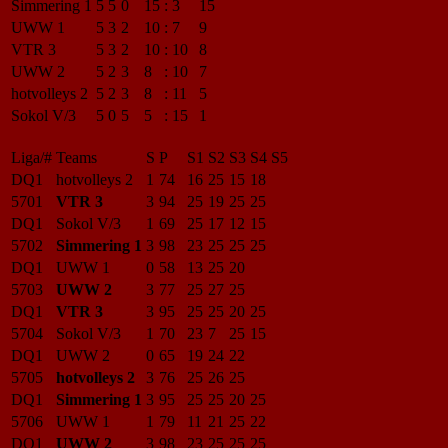
Simmering 1
5
5
0
15
:
3
15
UWW 1
5
3
2
10
:
7
9
VTR 3
5
3
2
10
:
10
8
UWW 2
5
2
3
8
:
10
7
hotvolleys 2
5
2
3
8
:
11
5
Sokol V/3
5
0
5
5
:
15
1
Liga/#
Teams
S
P
S1
S2
S3
S4
S5
DQ1
hotvolleys 2
1
74
16
25
15
18
5701
VTR 3
3
94
25
19
25
25
DQ1
Sokol V/3
1
69
25
17
12
15
5702
Simmering 1
3
98
23
25
25
25
DQ1
UWW 1
0
58
13
25
20
5703
UWW 2
3
77
25
27
25
DQ1
VTR 3
3
95
25
25
20
25
5704
Sokol V/3
1
70
23
7
25
15
DQ1
UWW 2
0
65
19
24
22
5705
hotvolleys 2
3
76
25
26
25
DQ1
Simmering 1
3
95
25
25
20
25
5706
UWW 1
1
79
11
21
25
22
DQ1
UWW 2
3
98
23
25
25
25