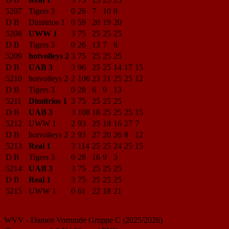
5207
Tigers 3
0
26
7
10
9
D B
Dimitrios 1
0
59
20
19
20
5208
UWW 1
3
75
25
25
25
D B
Tigers 3
0
26
13
7
6
5209
hotvolleys 2
3
75
25
25
25
D B
UAB 3
3
96
25
25
14
17
15
5210
hotvolleys 2
2
106
23
21
25
25
12
D B
Tigers 3
0
28
6
9
13
5211
Dimitrios 1
3
75
25
25
25
D B
UAB 3
3
108
18
25
25
25
15
5212
UWW 1
2
93
25
18
16
27
7
D B
hotvolleys 2
2
93
27
20
26
8
12
5213
Real 1
3
114
25
25
24
25
15
D B
Tigers 3
0
28
16
9
3
5214
UAB 3
3
75
25
25
25
D B
Real 1
3
75
25
25
25
5215
UWW 1
0
61
22
18
21
WVV - Damen Vorrunde Gruppe C (2025/2026)