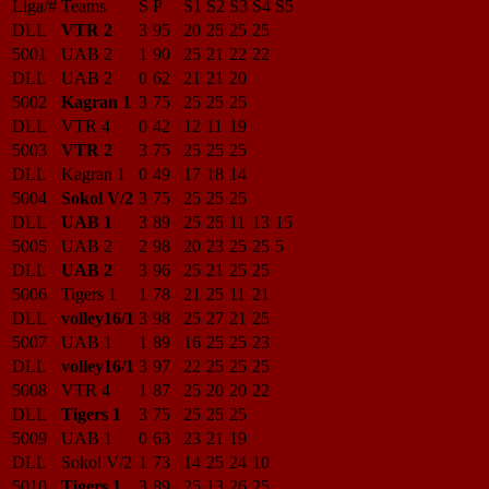
Liga/#
Teams
S
P
S1
S2
S3
S4
S5
DLL
VTR 2
3
95
20
25
25
25
5001
UAB 2
1
90
25
21
22
22
DLL
UAB 2
0
62
21
21
20
5002
Kagran 1
3
75
25
25
25
DLL
VTR 4
0
42
12
11
19
5003
VTR 2
3
75
25
25
25
DLL
Kagran 1
0
49
17
18
14
5004
Sokol V/2
3
75
25
25
25
DLL
UAB 1
3
89
25
25
11
13
15
5005
UAB 2
2
98
20
23
25
25
5
DLL
UAB 2
3
96
25
21
25
25
5006
Tigers 1
1
78
21
25
11
21
DLL
volley16/1
3
98
25
27
21
25
5007
UAB 1
1
89
16
25
25
23
DLL
volley16/1
3
97
22
25
25
25
5008
VTR 4
1
87
25
20
20
22
DLL
Tigers 1
3
75
25
25
25
5009
UAB 1
0
63
23
21
19
DLL
Sokol V/2
1
73
14
25
24
10
5010
Tigers 1
3
89
25
13
26
25