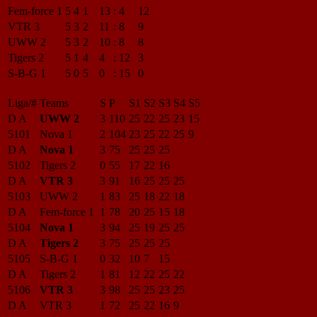
Fem-force 1
5
4
1
13
:
4
12
VTR 3
5
3
2
11
:
8
9
UWW 2
5
3
2
10
:
8
8
Tigers 2
5
1
4
4
:
12
3
S-B-G 1
5
0
5
0
:
15
0
Liga/#
Teams
S
P
S1
S2
S3
S4
S5
D A
UWW 2
3
110
25
22
25
23
15
5101
Nova 1
2
104
23
25
22
25
9
D A
Nova 1
3
75
25
25
25
5102
Tigers 2
0
55
17
22
16
D A
VTR 3
3
91
16
25
25
25
5103
UWW 2
1
83
25
18
22
18
D A
Fem-force 1
1
78
20
25
15
18
5104
Nova 1
3
94
25
19
25
25
D A
Tigers 2
3
75
25
25
25
5105
S-B-G 1
0
32
10
7
15
D A
Tigers 2
1
81
12
22
25
22
5106
VTR 3
3
98
25
25
23
25
D A
VTR 3
1
72
25
22
16
9