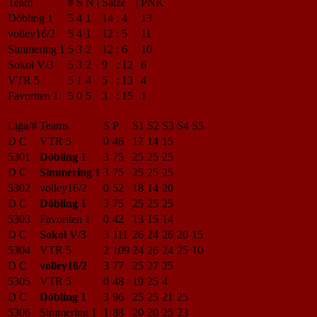
Team
#
S
N
|
Sätze
|
PNK
Döbling 1
5
4
1
14
:
4
13
volley16/2
5
4
1
12
:
5
11
Simmering 1
5
3
2
12
:
6
10
Sokol V/3
5
3
2
9
:
12
6
VTR 5
5
1
4
5
:
13
4
Favoriten 1
5
0
5
3
:
15
1
Liga/#
Teams
S
P
S1
S2
S3
S4
S5
D C
VTR 5
0
46
17
14
15
5301
Döbling 1
3
75
25
25
25
D C
Simmering 1
3
75
25
25
25
5302
volley16/2
0
52
18
14
20
D C
Döbling 1
3
75
25
25
25
5303
Favoriten 1
0
42
13
15
14
D C
Sokol V/3
3
111
26
24
26
20
15
5304
VTR 5
2
109
24
26
24
25
10
D C
volley16/2
3
77
25
27
25
5305
VTR 5
0
48
19
25
4
D C
Döbling 1
3
96
25
25
21
25
5306
Simmering 1
1
88
20
20
25
23