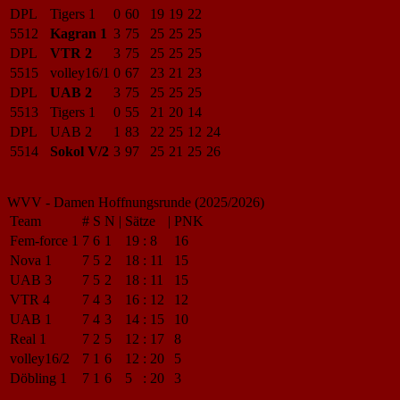
DPL
Tigers 1
0
60
19
19
22
5512
Kagran 1
3
75
25
25
25
DPL
VTR 2
3
75
25
25
25
5515
volley16/1
0
67
23
21
23
DPL
UAB 2
3
75
25
25
25
5513
Tigers 1
0
55
21
20
14
DPL
UAB 2
1
83
22
25
12
24
5514
Sokol V/2
3
97
25
21
25
26
WVV - Damen Hoffnungsrunde (2025/2026)
Team
#
S
N
|
Sätze
|
PNK
Fem-force 1
7
6
1
19
:
8
16
Nova 1
7
5
2
18
:
11
15
UAB 3
7
5
2
18
:
11
15
VTR 4
7
4
3
16
:
12
12
UAB 1
7
4
3
14
:
15
10
Real 1
7
2
5
12
:
17
8
volley16/2
7
1
6
12
:
20
5
Döbling 1
7
1
6
5
:
20
3