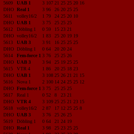
5609
UAB 1
3
107
21
25
25
20
16
DHO
Real 1
3
96
26
20
25
25
5611
volley16/2
1
79
24
25
20
10
DHO
UAB 1
3
75
25
25
25
5612
Döbling 1
0
59
15
23
21
DHO
volley16/2
1
83
25
20
19
19
5613
UAB 3
3
91
16
25
25
25
DHO
Döbling 1
0
64
20
20
24
5614
Fem-force 1
3
76
25
25
26
DHO
UAB 3
3
94
25
19
25
25
5615
VTR 4
1
86
20
25
18
23
DHO
UAB 1
3
108
25
26
21
21
15
5616
Nova 1
2
100
14
24
25
25
12
DHO
Fem-force 1
3
75
25
25
25
5617
Real 1
0
52
8
23
21
DHO
VTR 4
3
109
25
25
21
23
15
5618
volley16/2
2
87
17
12
25
25
8
DHO
UAB 3
3
76
25
26
25
5619
Döbling 1
0
64
21
24
19
DHO
Real 1
3
98
25
23
25
25