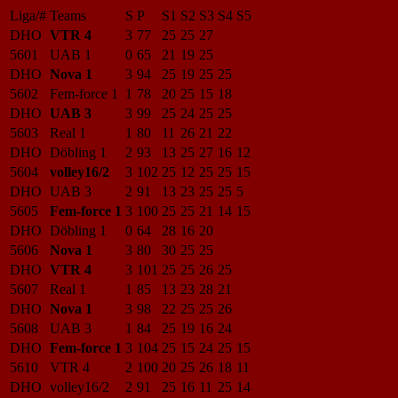
Liga/#
Teams
S
P
S1
S2
S3
S4
S5
DHO
VTR 4
3
77
25
25
27
5601
UAB 1
0
65
21
19
25
DHO
Nova 1
3
94
25
19
25
25
5602
Fem-force 1
1
78
20
25
15
18
DHO
UAB 3
3
99
25
24
25
25
5603
Real 1
1
80
11
26
21
22
DHO
Döbling 1
2
93
13
25
27
16
12
5604
volley16/2
3
102
25
12
25
25
15
DHO
UAB 3
2
91
13
23
25
25
5
5605
Fem-force 1
3
100
25
25
21
14
15
DHO
Döbling 1
0
64
28
16
20
5606
Nova 1
3
80
30
25
25
DHO
VTR 4
3
101
25
25
26
25
5607
Real 1
1
85
13
23
28
21
DHO
Nova 1
3
98
22
25
25
26
5608
UAB 3
1
84
25
19
16
24
DHO
Fem-force 1
3
104
25
15
24
25
15
5610
VTR 4
2
100
20
25
26
18
11
DHO
volley16/2
2
91
25
16
11
25
14