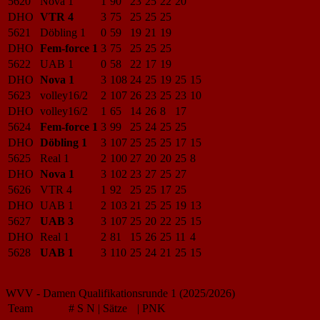
5620
Nova 1
1
90
23
25
22
20
DHO
VTR 4
3
75
25
25
25
5621
Döbling 1
0
59
19
21
19
DHO
Fem-force 1
3
75
25
25
25
5622
UAB 1
0
58
22
17
19
DHO
Nova 1
3
108
24
25
19
25
15
5623
volley16/2
2
107
26
23
25
23
10
DHO
volley16/2
1
65
14
26
8
17
5624
Fem-force 1
3
99
25
24
25
25
DHO
Döbling 1
3
107
25
25
25
17
15
5625
Real 1
2
100
27
20
20
25
8
DHO
Nova 1
3
102
23
27
25
27
5626
VTR 4
1
92
25
25
17
25
DHO
UAB 1
2
103
21
25
25
19
13
5627
UAB 3
3
107
25
20
22
25
15
DHO
Real 1
2
81
15
26
25
11
4
5628
UAB 1
3
110
25
24
21
25
15
WVV - Damen Qualifikationsrunde 1 (2025/2026)
Team
#
S
N
|
Sätze
|
PNK