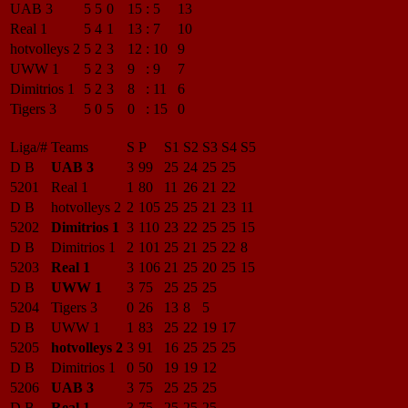
UAB 3
5
5
0
15
:
5
13
Real 1
5
4
1
13
:
7
10
hotvolleys 2
5
2
3
12
:
10
9
UWW 1
5
2
3
9
:
9
7
Dimitrios 1
5
2
3
8
:
11
6
Tigers 3
5
0
5
0
:
15
0
Liga/#
Teams
S
P
S1
S2
S3
S4
S5
D B
UAB 3
3
99
25
24
25
25
5201
Real 1
1
80
11
26
21
22
D B
hotvolleys 2
2
105
25
25
21
23
11
5202
Dimitrios 1
3
110
23
22
25
25
15
D B
Dimitrios 1
2
101
25
21
25
22
8
5203
Real 1
3
106
21
25
20
25
15
D B
UWW 1
3
75
25
25
25
5204
Tigers 3
0
26
13
8
5
D B
UWW 1
1
83
25
22
19
17
5205
hotvolleys 2
3
91
16
25
25
25
D B
Dimitrios 1
0
50
19
19
12
5206
UAB 3
3
75
25
25
25
D B
Real 1
3
75
25
25
25