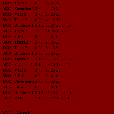
DQ2
Tigers 3
0
35
17
6
12
5807
Favoriten 1
3
75
25
25
25
DQ2
VTR 5
3
75
25
25
25
5813
Tigers 3
0
29
4
12
13
DQ2
Dimitrios 1
3
113
25
24
25
24
15
5814
Tigers 2
2
85
11
26
15
26
7
DQ2
S-B-G 1
0
0
0
0
0
5808
Tigers 2
3
75
25
25
25
DQ2
Tigers 3
0
28
6
13
9
5810
Dimitrios 1
3
75
25
25
25
DQ2
Tigers 2
3
100
25
15
25
20
15
5811
Favoriten 1
2
102
23
25
18
25
11
DQ2
VTR 5
3
75
25
25
25
5809
S-B-G 1
0
0
0
0
0
DQ2
Favoriten 1
3
75
25
25
25
5815
S-B-G 1
0
0
0
0
0
DQ2
Dimitrios 1
3
119
31
25
25
23
15
5812
VTR 5
2
105
33
22
16
25
9
WVV - Damen F4