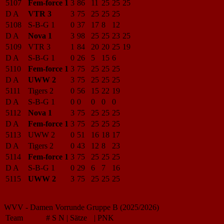
5107
Fem-force 1
3
86
11
25
25
25
D A
VTR 3
3
75
25
25
25
5108
S-B-G 1
0
37
17
8
12
D A
Nova 1
3
98
25
25
23
25
5109
VTR 3
1
84
20
20
25
19
D A
S-B-G 1
0
26
5
15
6
5110
Fem-force 1
3
75
25
25
25
D A
UWW 2
3
75
25
25
25
5111
Tigers 2
0
56
15
22
19
D A
S-B-G 1
0
0
0
0
0
5112
Nova 1
3
75
25
25
25
D A
Fem-force 1
3
75
25
25
25
5113
UWW 2
0
51
16
18
17
D A
Tigers 2
0
43
12
8
23
5114
Fem-force 1
3
75
25
25
25
D A
S-B-G 1
0
29
6
7
16
5115
UWW 2
3
75
25
25
25
WVV - Damen Vorrunde Gruppe B (2025/2026)
Team
#
S
N
|
Sätze
|
PNK