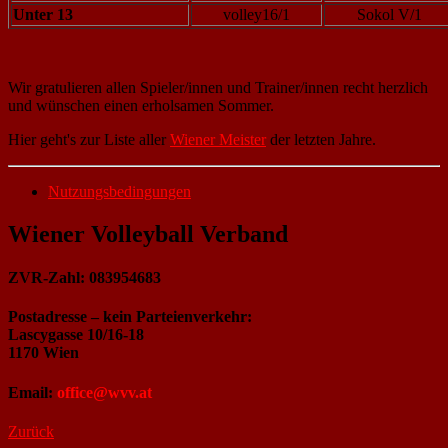
Unter 13
volley16/1
Sokol V/1
Wir gratulieren allen Spieler/innen und Trainer/innen recht herzlich
und wünschen einen erholsamen Sommer.
Hier geht's zur Liste aller
Wiener Meister
der letzten Jahre.
Nutzungsbedingungen
Wiener Volleyball Verband
ZVR-Zahl: 083954683
Postadresse – kein Parteienverkehr:
Lascygasse 10/16-18
1170 Wien
Email:
office@wvv.at
Zurück