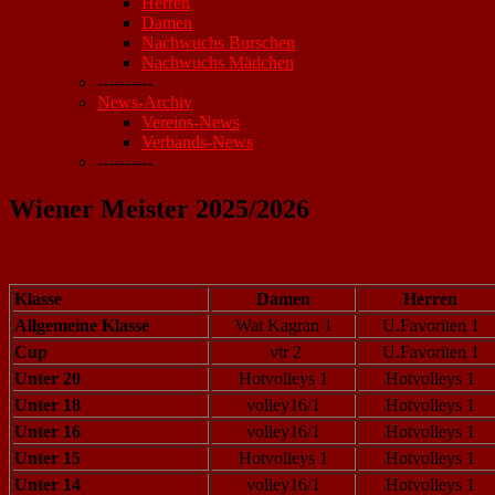
Herren
Damen
Nachwuchs Burschen
Nachwuchs Mädchen
----------
News-Archiv
Vereins-News
Verbands-News
----------
Wiener Meister 2025/2026
Klasse
Damen
Herren
Allgemeine Klasse
Wat Kagran 1
U.Favoriten 1
Cup
vtr 2
U.Favoriten 1
Unter 20
Hotvolleys 1
Hotvolleys 1
Unter 18
volley16/1
Hotvolleys 1
Unter 16
volley16/1
Hotvolleys 1
Unter 15
Hotvolleys 1
Hotvolleys 1
Unter 14
volley16/1
Hotvolleys 1