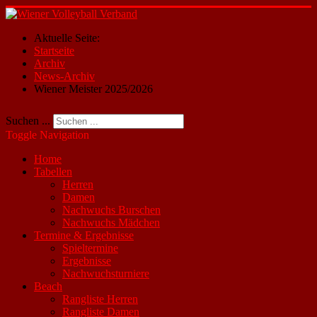
Aktuelle Seite:
Startseite
Archiv
News-Archiv
Wiener Meister 2025/2026
Suchen ...
Toggle Navigation
Home
Tabellen
Herren
Damen
Nachwuchs Burschen
Nachwuchs Mädchen
Termine & Ergebnisse
Spieltermine
Ergebnisse
Nachwuchsturniere
Beach
Rangliste Herren
Rangliste Damen