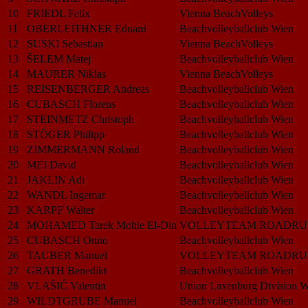
10
FRIEDL Felix
Vienna BeachVolleys
11
OBERLEITHNER Eduard
Beachvolleyballclub Wien
12
SUSKI Sebastian
Vienna BeachVolleys
13
ŠELEM Matej
Beachvolleyballclub Wien
14
MAURER Niklas
Vienna BeachVolleys
15
REISENBERGER Andreas
Beachvolleyballclub Wien
16
CUBASCH Florens
Beachvolleyballclub Wien
17
STEINMETZ Christoph
Beachvolleyballclub Wien
18
STÖGER Philipp
Beachvolleyballclub Wien
19
ZIMMERMANN Roland
Beachvolleyballclub Wien
20
MEI David
Beachvolleyballclub Wien
21
JAKLIN Adi
Beachvolleyballclub Wien
22
WANDL Ingemar
Beachvolleyballclub Wien
23
KARPF Walter
Beachvolleyballclub Wien
24
MOHAMED Tarek Mohie El-Din
VOLLEYTEAM ROADRU
25
CUBASCH Onno
Beachvolleyballclub Wien
26
TAUBER Manuel
VOLLEYTEAM ROADRU
27
GRATH Benedikt
Beachvolleyballclub Wien
28
VLAŠIĆ Valentin
Union Laxenburg Division W
29
WILDTGRUBE Manuel
Beachvolleyballclub Wien