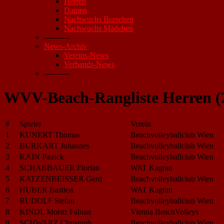
Herren
Damen
Nachwuchs Burschen
Nachwuchs Mädchen
----------
News-Archiv
Vereins-News
Verbands-News
----------
WVV-Beach-Rangliste Herren (
#
Spieler
Verein
1
KUNERT Thomas
Beachvolleyballclub Wien
2
BURKART Johannes
Beachvolleyballclub Wien
3
KAIN Patrick
Beachvolleyballclub Wien
4
SCHABBAUER Florian
WAT Kagran
5
KATZENBEISSER Gerd
Beachvolleyballclub Wien
6
HUBER Bastien
WAT Kagran
7
RUDOLF Stefan
Beachvolleyballclub Wien
8
KINDL Moritz Fabian
Vienna BeachVolleys
9
SCHWARZ Christoph
Beachvolleyballclub Wien