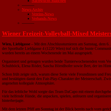
Nachwuchs Mädchen
----------
News-Archiv
Vereins-News
Verbands-News
----------
Wiener Freizeit-Volleyball-Mixed Meister
Wien, Lieblgasse
– Mit den Abschlussturnieren am Samstag, dem 6. J
der Sporthalle Lieblgasse 4 (1220 Wien) traf sich die bunte Communi
wurden bereits an einem Wochenende im Mai ausgespielt.
Organisiert und getragen wurden beide Turnierwochenenden vom Ve
Schuhböck, Elena Röder, Sascha Hörstlhofer sowie Bert, der im Hinte
Schon früh zeigte sich, warum diese Serie viele Freundinnen und Fr
und bestätigten damit den Fair-Play-Charakter der Meisterschaft. Zw
angenehm kollegiale Atmosphäre.
Für das leibliche Wohl sorgte das Team DaCapo mit einem durchgehen
viele helfende Hände, die anpacken, spielen, anfeuern und organisie
hinterherjagte.
Mit dem letzten Pfiff am Sonntag ist der Blick bereits nach vorn geric