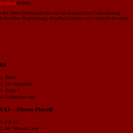
eymix.at
richten.
der vielen Ehrenamtlichen und der kulinarischen Unterstützung
derselben Begeisterung, derselben Fairness und vielleicht der einen
XS
1.
Titans
2.
The Immortals
3.
Triple A
4.
Gemischter Satz
XXS – Oberes Playoff
1.
4 H 2 L
2.
Mr. Wilsons Crew