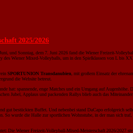
schaft 2025/2026
uni, und Sonntag, dem 7. Juni 2026 fand die Wiener Freizeit-Volleyba
ty des Wiener Mixed-Volleyballs, um in den Spielklassen von L bis XXS
rein
SPORTUNION Transdanubien
, mit großem Einsatz der ehrena
rgrund die Website betreut.
eunde hat: spannende, enge Matches und ein Umgang auf Augenhöhe. Die
ischen Jubel, Applaus und packenden Rallys blieb auch das Miteinander
d gut bestückten Buffet. Und nebenbei stand DaCapo erfolgreich selb
ren. So wurde die Halle zur sportlichen Wohnstube, in der man sich tra
htet: Die Wiener Freizeit-Volleyball-Mixed-Meisterschaft 2026/2027 steh