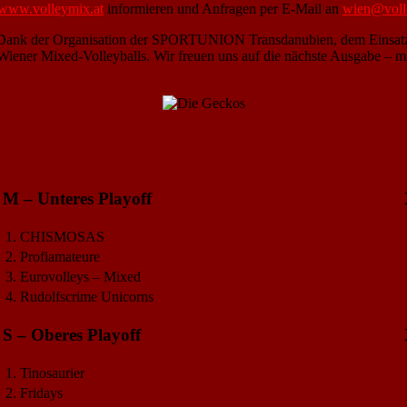
www.volleymix.at
informieren und Anfragen per E-Mail an
wien@voll
s. Dank der Organisation der SPORTUNION Transdanubien, dem Einsatz 
ener Mixed-Volleyballs. Wir freuen uns auf die nächste Ausgabe – mit 
M – Unteres Playoff
1.
CHISMOSAS
2.
Profiamateure
3.
Eurovolleys – Mixed
4.
Rudolfscrime Unicorns
S – Oberes Playoff
1.
Tinosaurier
2.
Fridays