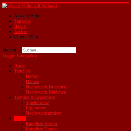
Aktuelle Seite:
Startseite
Beach
Archiv
Damen 2024
Suchen ...
Toggle Navigation
Home
Tabellen
Herren
Damen
Nachwuchs Burschen
Nachwuchs Mädchen
Termine & Ergebnisse
Spieltermine
Ergebnisse
Nachwuchsturniere
Beach
Rangliste Herren
Rangliste Damen