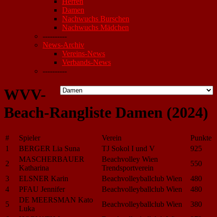
Herren
Damen
Nachwuchs Burschen
Nachwuchs Mädchen
----------
News-Archiv
Vereins-News
Verbands-News
----------
WVV-
Beach-Rangliste Damen (2024)
#
Spieler
Verein
Punkte
1
BERGER Lia Suna
TJ Sokol I und V
925
MASCHERBAUER
Beachvolley Wien
2
550
Katharina
Trendsportverein
3
ELSNER Karin
Beachvolleyballclub Wien
480
4
PFAU Jennifer
Beachvolleyballclub Wien
480
DE MEERSMAN Kato
5
Beachvolleyballclub Wien
380
Luka