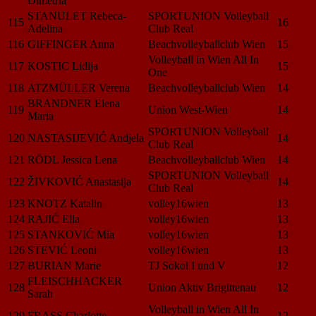
Dimetria
STANULET Rebeca-
SPORTUNION Volleyball
115
16
Adelina
Club Real
116
GIFFINGER Anna
Beachvolleyballclub Wien
15
Volleyball in Wien All In
117
KOSTIC Lidija
15
One
118
ATZMÜLLER Verena
Beachvolleyballclub Wien
14
BRANDNER Elena
119
Union West-Wien
14
Maria
SPORTUNION Volleyball
120
NASTASIJEVIĆ Andjela
14
Club Real
121
RÖDL Jessica Lena
Beachvolleyballclub Wien
14
SPORTUNION Volleyball
122
ŽIVKOVIĆ Anastasija
14
Club Real
123
KNOTZ Katalin
volley16wien
13
124
RAJIĆ Ella
volley16wien
13
125
STANKOVIĆ Mia
volley16wien
13
126
STEVIĆ Leoni
volley16wien
13
127
BURIAN Marie
TJ Sokol I und V
12
FLEISCHHACKER
128
Union Aktiv Brigittenau
12
Sarah
Volleyball in Wien All In
129
FRASS Charlotte
12