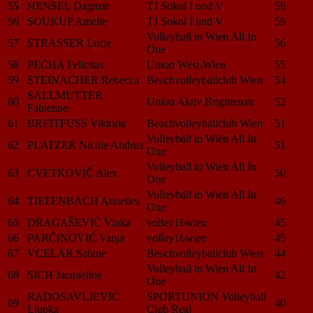
55
HENSEL Dagmar
TJ Sokol I und V
59
56
SOUKUP Amelie
TJ Sokol I und V
59
Volleyball in Wien All In
57
STRASSER Lucie
56
One
58
PECHA Felicitas
Union West-Wien
55
59
STEINACHER Rebecca
Beachvolleyballclub Wien
54
SALLMUTTER
60
Union Aktiv Brigittenau
52
Fabienne
61
BREITFUSS Viktoria
Beachvolleyballclub Wien
51
Volleyball in Wien All In
62
PLATZER Nicole Andrea
51
One
Volleyball in Wien All In
63
CVETKOVIČ Alex
50
One
Volleyball in Wien All In
64
TIEFENBACH Annelies
46
One
65
DRAGAŠEVIĆ Vinka
volley16wien
45
66
PARČINOVIĆ Vanja
volley16wien
45
67
VCELAR Sabine
Beachvolleyballclub Wien
44
Volleyball in Wien All In
68
SICH Jacqueline
42
One
RADOSAVLJEVIĆ
SPORTUNION Volleyball
69
40
Ljupka
Club Real