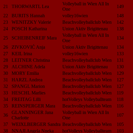
Volleyball in Wien All In
21
THORWARTL Lea
149
One
22
BURITS Hannah
volley16wien
148
23
WENITZKY Valerie
Beachvolleyballclub Wien
142
24
POSCH Katharina
Union Aktiv Brigittenau
138
Volleyball in Wien All In
25
SCHEIBENREIF Mara
134
One
26
ZIVKOVIĆ Anja
Union Aktiv Brigittenau
134
27
KEIL Irina
volley16wien
133
28
LEITNER Christina
Beachvolleyballclub Wien
131
29
ALCHINE Adela
Union Aktiv Brigittenau
130
30
MORY Emilia
Beachvolleyballclub Wien
129
31
HARZL Andrea
Beachvolleyballclub Wien
127
32
SPANGL Marion
Beachvolleyballclub Wien
127
33
HESCHL Marlies
Beachvolleyballclub Wien
119
34
FREITAG Lilli
hotVolleys Volleyballteam
118
35
REINSPERGER Mara
Beachvolleyballclub Wien
116
GLANNINGER Jana
Volleyball in Wien All In
36
107
Charlotte
One
37
WEIXLBERGER Sandra
Beachvolleyballclub Wien
105
38
NNAJI Angela Nneka
hotVolleys Volleyballteam
103