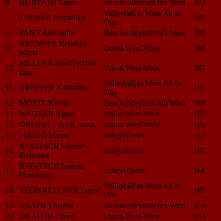
6
HORVATH Laura
Beachvolleyballclub Wien
372
Volleyball in Wien All In
7
TAUBER Anzhelika
291
One
8
PANY Alexandra
Beachvolleyballclub Wien
290
KREMSER Rebekka
9
Union West-Wien
260
Maria
MÜLLER-HARTBURG
10
Union West-Wien
207
Linn
Volleyball in Wien All In
11
KREPPER Katharina
193
One
12
MOTTL Kerstin
Beachvolleyballclub Wien
188
13
WAGNER Agnes
Union West-Wien
185
14
OBERKLEINER Anna
Union West-Wien
184
15
FORGÓ Hanna
volley16wien
167
RABITSCH Valerie
16
volley16wien
167
Franziska
RABITSCH Leonie
17
volley16wien
166
Florentina
Volleyball in Wien All In
18
STEINKELLNER Ingrid
165
One
19
GRATH Theresa
Beachvolleyballclub Wien
154
20
OKAFOR Eileen
Union West-Wien
154