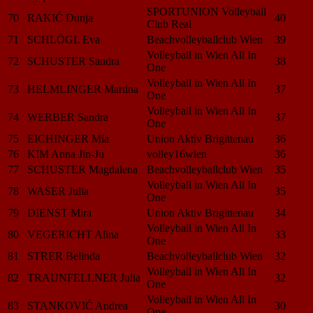
SPORTUNION Volleyball
70
RAKIĆ Dunja
40
Club Real
71
SCHLÖGL Eva
Beachvolleyballclub Wien
39
Volleyball in Wien All In
72
SCHUSTER Sandra
38
One
Volleyball in Wien All In
73
HELMLINGER Martina
37
One
Volleyball in Wien All In
74
WERBER Sandra
37
One
75
EICHINGER Mia
Union Aktiv Brigittenau
36
76
KIM Anna Jin-Ju
volley16wien
36
77
SCHUSTER Magdalena
Beachvolleyballclub Wien
35
Volleyball in Wien All In
78
WASER Julia
35
One
79
DIENST Mira
Union Aktiv Brigittenau
34
Volleyball in Wien All In
80
VEGERICHT Alina
33
One
81
STRER Belinda
Beachvolleyballclub Wien
32
Volleyball in Wien All In
82
TRAUNFELLNER Julia
32
One
Volleyball in Wien All In
83
STANKOVIĆ Andrea
30
One