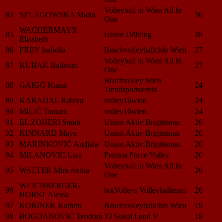
Volleyball in Wien All In
84
SZLAGOWSKA Marta
30
One
WACHERMAYR
85
Union Döbling
28
Elisabeth
86
FREY Isabella
Beachvolleyballclub Wien
27
Volleyball in Wien All In
87
KUBAK Badesim
27
One
Beachvolley Wien
88
GAIGG Kiana
24
Trendsportverein
89
KARADAL Rabiya
volley16wien
24
90
MILIĆ Tamara
volley16wien
24
91
EL ZOHERI Sarah
Union Aktiv Brigittenau
20
92
KINNARD Maya
Union Aktiv Brigittenau
20
93
MARINKOVIĆ Andjela
Union Aktiv Brigittenau
20
94
MILANOVIC Lara
Femina Force Volley
20
Volleyball in Wien All In
95
WALTER Mira Anika
20
One
WEICHBERGER-
96
hotVolleys Volleyballteam
20
HORST Alessa
97
KORINEK Kathrin
Beachvolleyballclub Wien
19
98
BOGDANOVIĆ Teodora
TJ Sokol I und V
18