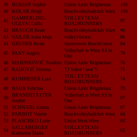
39
BURIAN Sophie
Union Aktiv Brigittenau
100
40
KOLAR Birgit
Beachvolleyballclub Wien
100
GAMPERLING-
VOLLEYTEAM
41
97
UGLYAI Csilla
ROADRUNNERS
42
BRAUCH Beate
Beachvolleyballclub Wien
90
43
SAILER Anna Maja
volley16wien
86
44
GRUBER Beate
Sportverein BeachUnion
84
Volleyball in Wien All In
45
PANY Angela
79
One
46
MARINKOVIĆ Teodora
Union Aktiv Brigittenau
76
47
RADOVIĆ Simona
TJ Sokol I und V
75
VOLLEYTEAM
48
KUMMERER Lara
74
ROADRUNNERS
49
BAUR Felicitas
Union Aktiv Brigittenau
70
BRANDSTÄTTER
Volleyball in Wien All In
50
67
Sophie
One
51
SCHNABL Emma
Union Aktiv Brigittenau
67
52
PARISOT Valerie
Beachvolleyballclub Wien
64
53
PLASCHKO Luise
Union West-Wien
63
SALLABERGER
VOLLEYTEAM
54
62
Katharina Maria
ROADRUNNERS