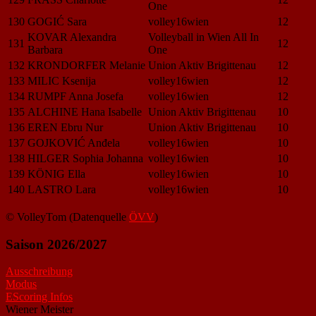
One
130
GOGIĆ Sara
volley16wien
12
KOVAR Alexandra
Volleyball in Wien All In
131
12
Barbara
One
132
KRONDORFER Melanie
Union Aktiv Brigittenau
12
133
MILIC Ksenija
volley16wien
12
134
RUMPF Anna Josefa
volley16wien
12
135
ALCHINE Hana Isabelle
Union Aktiv Brigittenau
10
136
EREN Ebru Nur
Union Aktiv Brigittenau
10
137
GOJKOVIĆ Anđela
volley16wien
10
138
HILGER Sophia Johanna
volley16wien
10
139
KÖNIG Ella
volley16wien
10
140
LASTRO Lara
volley16wien
10
© VolleyTom (Datenquelle
ÖVV
)
Saison 2026/2027
Ausschreibung
Modus
EScoring Infos
Wiener Meister