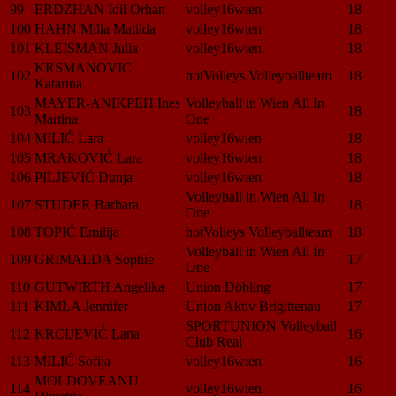
99
ERDZHAN Idil Orhan
volley16wien
18
100
HAHN Milla Matilda
volley16wien
18
101
KLEISMAN Julia
volley16wien
18
KRSMANOVIC
102
hotVolleys Volleyballteam
18
Katarina
MAYER-ANIKPEH Ines
Volleyball in Wien All In
103
18
Martina
One
104
MILIĆ Lara
volley16wien
18
105
MRAKOVIĆ Lara
volley16wien
18
106
PILJEVIĆ Dunja
volley16wien
18
Volleyball in Wien All In
107
STUDER Barbara
18
One
108
TOPIĆ Emilija
hotVolleys Volleyballteam
18
Volleyball in Wien All In
109
GRIMALDA Sophie
17
One
110
GUTWIRTH Angelika
Union Döbling
17
111
KIMLA Jennifer
Union Aktiv Brigittenau
17
SPORTUNION Volleyball
112
KRCIJEVIĆ Lana
16
Club Real
113
MILIĆ Sofija
volley16wien
16
MOLDOVEANU
114
volley16wien
16