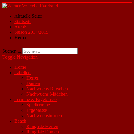
Aktuelle Seite:
Startseite
Archiv
Saison 2014/2015
Herren
Suchen ...
Toggle Navigation
Home
Tabellen
Herren
Damen
Nachwuchs Burschen
Nachwuchs Mädchen
Termine & Ergebnisse
Spieltermine
Ergebnisse
Nachwuchsturniere
Beach
Rangliste Herren
Rangliste Damen