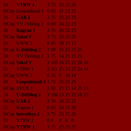
34
VTRW 1
3
75
25
25
25
HCup
Leopoldstadt 1
0
65
21
23
21
35
UAB 2
3
75
25
25
25
HCup
VV Döbling 2
0
69
24
22
23
36
Kagran 1
3
76
26
25
25
HCup
Sokol V
3
75
25
25
25
33
UWW 2
0
45
19
13
13
HCup
U-Döbling 2
3
98
25
23
25
25
50
VV Döbling 2
1
75
14
25
15
21
HCup
Sokol V
3
105
16
25
22
26
16
51
VTRW 1
2
111
25
23
25
24
14
HCup
UWW 2
0
35
5
16
14
49
Leopoldstadt 1
3
75
25
25
25
HCup
SVCN 1
2
92
25
15
14
25
13
53
U-Döbling 2
3
106
23
25
25
18
15
HCup
UAB 2
3
76
26
25
25
52
Kagran 1
0
65
24
21
20
HCup
hotvolleys 2
3
75
25
25
25
55
VTRW 2
0
0
0
0
0
HCup
VTRW 1
3
75
25
25
25