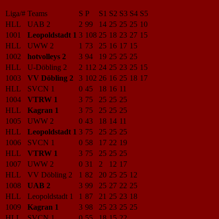
Liga/#
Teams
S
P
S1
S2
S3
S4
S5
HLL
UAB 2
2
99
14
25
25
25
10
1001
Leopoldstadt 1
3
108
25
18
23
27
15
HLL
UWW 2
1
73
25
16
17
15
1002
hotvolleys 2
3
94
19
25
25
25
HLL
U-Döbling 2
2
112
24
25
23
25
15
1003
VV Döbling 2
3
102
26
16
25
18
17
HLL
SVCN 1
0
45
18
16
11
1004
VTRW 1
3
75
25
25
25
HLL
Kagran 1
3
75
25
25
25
1005
UWW 2
0
43
18
14
11
HLL
Leopoldstadt 1
3
75
25
25
25
1006
SVCN 1
0
58
17
22
19
HLL
VTRW 1
3
75
25
25
25
1007
UWW 2
0
31
2
12
17
HLL
VV Döbling 2
1
82
20
25
25
12
1008
UAB 2
3
99
25
27
22
25
HLL
Leopoldstadt 1
1
87
21
25
23
18
1009
Kagran 1
3
98
25
23
25
25
HLL
SVCN 1
0
55
18
15
22