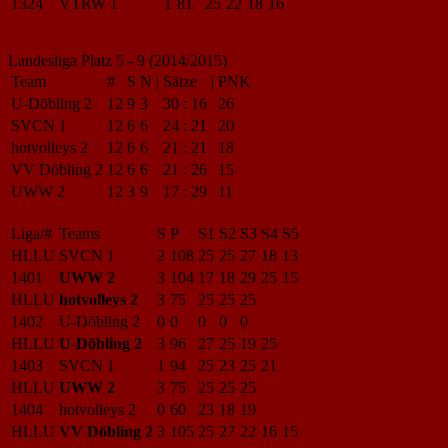
1324
VTRW 1
1
81
25
22
18
16
Landesliga Platz 5 - 9 (2014/2015)
Team
#
S
N
|
Sätze
|
PNK
U-Döbling 2
12
9
3
30
:
16
26
SVCN 1
12
6
6
24
:
21
20
hotvolleys 2
12
6
6
21
:
21
18
VV Döbling 2
12
6
6
21
:
26
15
UWW 2
12
3
9
17
:
29
11
Liga/#
Teams
S
P
S1
S2
S3
S4
S5
HLLU
SVCN 1
2
108
25
25
27
18
13
1401
UWW 2
3
104
17
18
29
25
15
HLLU
hotvolleys 2
3
75
25
25
25
1402
U-Döbling 2
0
0
0
0
0
HLLU
U-Döbling 2
3
96
27
25
19
25
1403
SVCN 1
1
94
25
23
25
21
HLLU
UWW 2
3
75
25
25
25
1404
hotvolleys 2
0
60
23
18
19
HLLU
VV Döbling 2
3
105
25
27
22
16
15