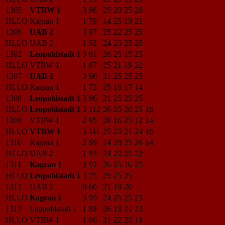
1305
VTRW 1
3
98
25
20
25
28
HLLO
Kagran 1
1
79
14
25
19
21
1306
UAB 2
3
97
25
22
25
25
HLLO
UAB 2
1
92
24
23
25
20
1302
Leopoldstadt 1
3
91
26
25
15
25
HLLO
VTRW 1
1
87
25
21
19
22
1307
UAB 2
3
96
21
25
25
25
HLLO
Kagran 1
1
72
25
16
17
14
1308
Leopoldstadt 1
3
96
21
25
25
25
HLLO
Leopoldstadt 1
3
112
26
25
20
25
16
1309
VTRW 1
2
95
28
16
25
12
14
HLLO
VTRW 1
3
111
25
25
21
24
16
1310
Kagran 1
2
99
14
20
25
26
14
HLLO
UAB 2
1
93
24
22
25
22
1311
Kagran 1
3
92
26
25
16
25
HLLO
Leopoldstadt 1
3
75
25
25
25
1312
UAB 2
0
60
21
19
20
HLLO
Kagran 1
3
99
24
25
25
25
1313
Leopoldstadt 1
1
88
26
18
21
23
HLLO
VTRW 1
1
86
21
22
25
18