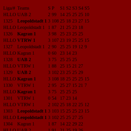
Liga/#
Teams
S
P
S1
S2
S3
S4
S5
HLLO
UAB 2
2
99
14
25
25
25
10
1325
Leopoldstadt 1
3
108
25
18
23
27
15
HLLO
Leopoldstadt 1
1
87
21
25
23
18
1326
Kagran 1
3
98
25
23
25
25
HLLO
VTRW 1
3
107
23
19
25
25
15
1327
Leopoldstadt 1
2
90
25
25
19
12
9
HLLO
Kagran 1
0
60
23
14
23
1328
UAB 2
3
75
25
25
25
HLLO
VTRW 1
1
88
25
15
21
27
1329
UAB 2
3
102
23
25
25
29
HLLO
Kagran 1
3
108
18
25
25
25
15
1330
VTRW 1
2
95
25
27
15
21
7
HLLO
Kagran 1
3
75
25
25
25
1301
VTRW 1
0
54
17
23
14
HLLO
VTRW 1
2
102
25
18
22
25
12
1303
Leopoldstadt 1
3
103
15
25
25
23
15
HLLO
Leopoldstadt 1
3
102
25
25
27
25
1304
Kagran 1
1
87
14
22
29
22
HLLO
UAB 2
1
91
21
25
19
26