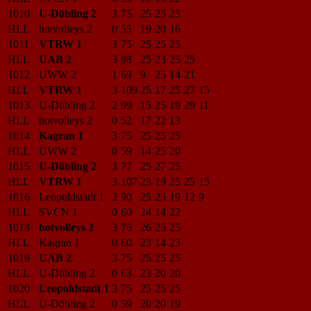
1010
U-Döbling 2
3
75
25
25
25
HLL
hotvolleys 2
0
55
19
20
16
1011
VTRW 1
3
75
25
25
25
HLL
UAB 2
3
98
25
23
25
25
1012
UWW 2
1
69
9
25
14
21
HLL
VTRW 1
3
109
25
17
25
27
15
1013
U-Döbling 2
2
99
15
25
19
29
11
HLL
hotvolleys 2
0
52
17
22
13
1014
Kagran 1
3
75
25
25
25
HLL
UWW 2
0
59
14
25
20
1015
U-Döbling 2
3
77
25
27
25
HLL
VTRW 1
3
107
23
19
25
25
15
1016
Leopoldstadt 1
2
90
25
25
19
12
9
HLL
SVCN 1
0
60
24
14
22
1018
hotvolleys 2
3
76
26
25
25
HLL
Kagran 1
0
60
23
14
23
1019
UAB 2
3
75
25
25
25
HLL
U-Döbling 2
0
63
23
20
20
1020
Leopoldstadt 1
3
75
25
25
25
HLL
U-Döbling 2
0
59
20
20
19