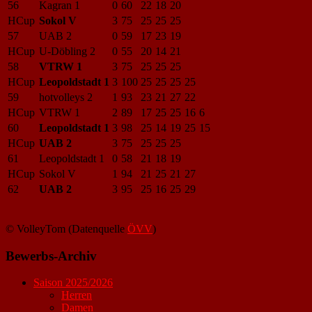
56
Kagran 1
0
60
22
18
20
HCup
Sokol V
3
75
25
25
25
57
UAB 2
0
59
17
23
19
HCup
U-Döbling 2
0
55
20
14
21
58
VTRW 1
3
75
25
25
25
HCup
Leopoldstadt 1
3
100
25
25
25
25
59
hotvolleys 2
1
93
23
21
27
22
HCup
VTRW 1
2
89
17
25
25
16
6
60
Leopoldstadt 1
3
98
25
14
19
25
15
HCup
UAB 2
3
75
25
25
25
61
Leopoldstadt 1
0
58
21
18
19
HCup
Sokol V
1
94
21
25
21
27
62
UAB 2
3
95
25
16
25
29
© VolleyTom (Datenquelle
ÖVV
)
Bewerbs-Archiv
Saison 2025/2026
Herren
Damen