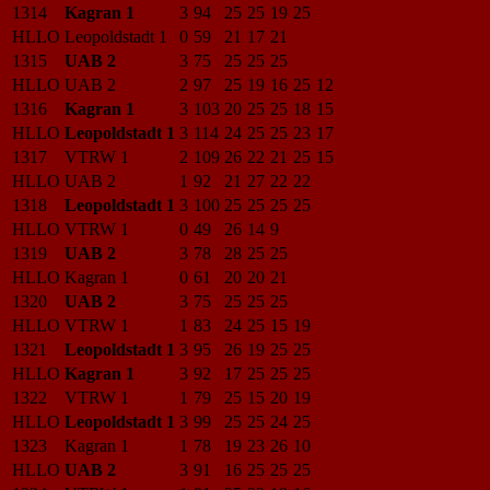
1314
Kagran 1
3
94
25
25
19
25
HLLO
Leopoldstadt 1
0
59
21
17
21
1315
UAB 2
3
75
25
25
25
HLLO
UAB 2
2
97
25
19
16
25
12
1316
Kagran 1
3
103
20
25
25
18
15
HLLO
Leopoldstadt 1
3
114
24
25
25
23
17
1317
VTRW 1
2
109
26
22
21
25
15
HLLO
UAB 2
1
92
21
27
22
22
1318
Leopoldstadt 1
3
100
25
25
25
25
HLLO
VTRW 1
0
49
26
14
9
1319
UAB 2
3
78
28
25
25
HLLO
Kagran 1
0
61
20
20
21
1320
UAB 2
3
75
25
25
25
HLLO
VTRW 1
1
83
24
25
15
19
1321
Leopoldstadt 1
3
95
26
19
25
25
HLLO
Kagran 1
3
92
17
25
25
25
1322
VTRW 1
1
79
25
15
20
19
HLLO
Leopoldstadt 1
3
99
25
25
24
25
1323
Kagran 1
1
78
19
23
26
10
HLLO
UAB 2
3
91
16
25
25
25