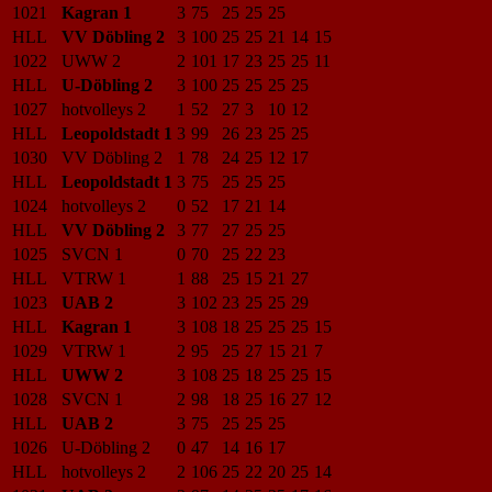
1021
Kagran 1
3
75
25
25
25
HLL
VV Döbling 2
3
100
25
25
21
14
15
1022
UWW 2
2
101
17
23
25
25
11
HLL
U-Döbling 2
3
100
25
25
25
25
1027
hotvolleys 2
1
52
27
3
10
12
HLL
Leopoldstadt 1
3
99
26
23
25
25
1030
VV Döbling 2
1
78
24
25
12
17
HLL
Leopoldstadt 1
3
75
25
25
25
1024
hotvolleys 2
0
52
17
21
14
HLL
VV Döbling 2
3
77
27
25
25
1025
SVCN 1
0
70
25
22
23
HLL
VTRW 1
1
88
25
15
21
27
1023
UAB 2
3
102
23
25
25
29
HLL
Kagran 1
3
108
18
25
25
25
15
1029
VTRW 1
2
95
25
27
15
21
7
HLL
UWW 2
3
108
25
18
25
25
15
1028
SVCN 1
2
98
18
25
16
27
12
HLL
UAB 2
3
75
25
25
25
1026
U-Döbling 2
0
47
14
16
17
HLL
hotvolleys 2
2
106
25
22
20
25
14