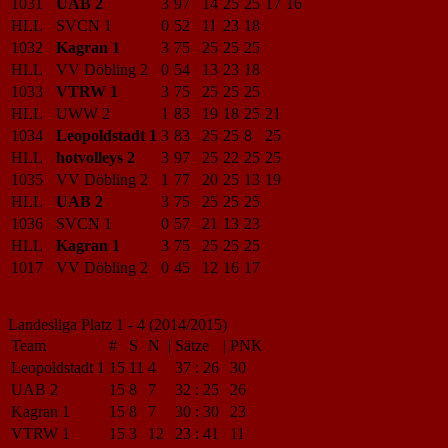
1031
UAB 2
3
97
14
25
25
17
16
HLL
SVCN 1
0
52
11
23
18
1032
Kagran 1
3
75
25
25
25
HLL
VV Döbling 2
0
54
13
23
18
1033
VTRW 1
3
75
25
25
25
HLL
UWW 2
1
83
19
18
25
21
1034
Leopoldstadt 1
3
83
25
25
8
25
HLL
hotvolleys 2
3
97
25
22
25
25
1035
VV Döbling 2
1
77
20
25
13
19
HLL
UAB 2
3
75
25
25
25
1036
SVCN 1
0
57
21
13
23
HLL
Kagran 1
3
75
25
25
25
1017
VV Döbling 2
0
45
12
16
17
Landesliga Platz 1 - 4 (2014/2015)
Team
#
S
N
|
Sätze
|
PNK
Leopoldstadt 1
15
11
4
37
:
26
30
UAB 2
15
8
7
32
:
25
26
Kagran 1
15
8
7
30
:
30
23
VTRW 1
15
3
12
23
:
41
11