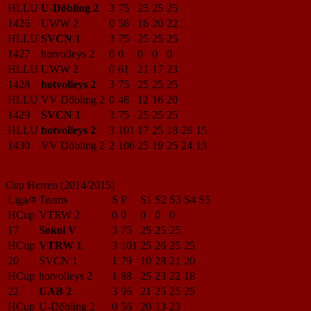
HLLU
U-Döbling 2
3
75
25
25
25
1426
UWW 2
0
58
16
20
22
HLLU
SVCN 1
3
75
25
25
25
1427
hotvolleys 2
0
0
0
0
0
HLLU
UWW 2
0
61
21
17
23
1428
hotvolleys 2
3
75
25
25
25
HLLU
VV Döbling 2
0
48
12
16
20
1429
SVCN 1
3
75
25
25
25
HLLU
hotvolleys 2
3
101
17
25
18
26
15
1430
VV Döbling 2
2
106
25
19
25
24
13
Cup Herren (2014/2015)
Liga/#
Teams
S
P
S1
S2
S3
S4
S5
HCup
VTRW 2
0
0
0
0
0
17
Sokol V
3
75
25
25
25
HCup
VTRW 1
3
101
25
26
25
25
20
SVCN 1
1
79
10
28
21
20
HCup
hotvolleys 2
1
88
25
23
22
18
22
UAB 2
3
96
21
25
25
25
HCup
U-Döbling 2
0
56
20
13
23