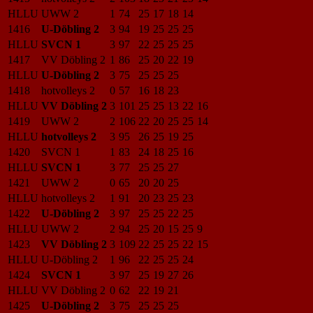
HLLU
UWW 2
1
74
25
17
18
14
1416
U-Döbling 2
3
94
19
25
25
25
HLLU
SVCN 1
3
97
22
25
25
25
1417
VV Döbling 2
1
86
25
20
22
19
HLLU
U-Döbling 2
3
75
25
25
25
1418
hotvolleys 2
0
57
16
18
23
HLLU
VV Döbling 2
3
101
25
25
13
22
16
1419
UWW 2
2
106
22
20
25
25
14
HLLU
hotvolleys 2
3
95
26
25
19
25
1420
SVCN 1
1
83
24
18
25
16
HLLU
SVCN 1
3
77
25
25
27
1421
UWW 2
0
65
20
20
25
HLLU
hotvolleys 2
1
91
20
23
25
23
1422
U-Döbling 2
3
97
25
25
22
25
HLLU
UWW 2
2
94
25
20
15
25
9
1423
VV Döbling 2
3
109
22
25
25
22
15
HLLU
U-Döbling 2
1
96
22
25
25
24
1424
SVCN 1
3
97
25
19
27
26
HLLU
VV Döbling 2
0
62
22
19
21
1425
U-Döbling 2
3
75
25
25
25