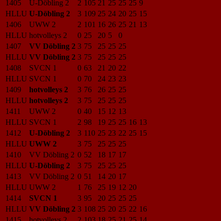
1405
U-Döbling 2
2
105
21
25
25
25
9
HLLU
U-Döbling 2
3
109
25
24
20
25
15
1406
UWW 2
2
101
16
26
25
21
13
HLLU
hotvolleys 2
0
25
20
5
0
1407
VV Döbling 2
3
75
25
25
25
HLLU
VV Döbling 2
3
75
25
25
25
1408
SVCN 1
0
63
21
20
22
HLLU
SVCN 1
0
70
24
23
23
1409
hotvolleys 2
3
76
26
25
25
HLLU
hotvolleys 2
3
75
25
25
25
1411
UWW 2
0
40
15
12
13
HLLU
SVCN 1
2
98
19
25
25
16
13
1412
U-Döbling 2
3
110
25
23
22
25
15
HLLU
UWW 2
3
75
25
25
25
1410
VV Döbling 2
0
52
18
17
17
HLLU
U-Döbling 2
3
75
25
25
25
1413
VV Döbling 2
0
51
14
20
17
HLLU
UWW 2
1
76
25
19
12
20
1414
SVCN 1
3
95
20
25
25
25
HLLU
VV Döbling 2
3
108
25
20
25
22
16
1415
hotvolleys 2
2
103
18
25
21
25
14