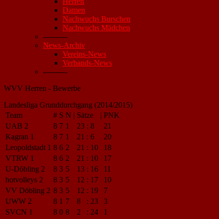
Herren
Damen
Nachwuchs Burschen
Nachwuchs Mädchen
----------
News-Archiv
Vereins-News
Verbands-News
----------
WVV Herren - Bewerbe
Landesliga Grunddurchgang (2014/2015)
Team
#
S
N
|
Sätze
|
PNK
UAB 2
8
7
1
23
:
8
21
Kagran 1
8
7
1
21
:
6
20
Leopoldstadt 1
8
6
2
21
:
10
18
VTRW 1
8
6
2
21
:
10
17
U-Döbling 2
8
3
5
13
:
16
11
hotvolleys 2
8
3
5
12
:
17
10
VV Döbling 2
8
3
5
12
:
19
7
UWW 2
8
1
7
8
:
23
3
SVCN 1
8
0
8
2
:
24
1