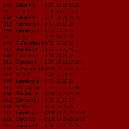
1041
Sokol V/2
3
97
22
25
25
25
HLL
VTR 3
1
68
15
17
25
11
1042
Sokol V/2
3
97
25
25
22
25
HLL
Simmering 1
0
51
20
11
20
1043
hotvolleys 2
3
75
25
25
25
HLL
VTR 2
0
58
14
22
22
1044
U-Favoriten 1
3
75
25
25
25
HLL
Dimitrios 1
3
75
25
25
25
1045
hotvolleys 2
0
58
18
18
22
HLL
Dimitrios 1
2
97
25
23
17
25
7
1046
U-Favoriten 1
3
109
22
25
25
22
15
HLL
VTR 3
0
49
8
20
21
1047
hotvolleys 2
3
75
25
25
25
HLL
VV Döbling 2
1
81
27
21
17
16
1048
Dimitrios 1
3
100
25
25
25
25
HLL
Simmering 1
0
55
21
17
17
1049
VTR 2
3
75
25
25
25
HLL
hotvolleys 2
3
108
25
21
19
25
18
1050
Sokol V/2
2
109
23
25
25
20
16
HLL
Dimitrios 1
3
86
27
9
25
25