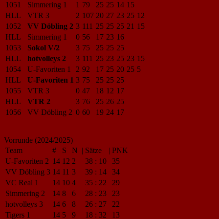
1051
Simmering 1
1
79
25
25
14
15
HLL
VTR 3
2
107
20
27
23
25
12
1052
VV Döbling 2
3
111
25
25
25
21
15
HLL
Simmering 1
0
56
17
23
16
1053
Sokol V/2
3
75
25
25
25
HLL
hotvolleys 2
3
111
25
23
25
23
15
1054
U-Favoriten 1
2
92
17
25
20
25
5
HLL
U-Favoriten 1
3
75
25
25
25
1055
VTR 3
0
47
18
12
17
HLL
VTR 2
3
76
25
26
25
1056
VV Döbling 2
0
60
19
24
17
Vorrunde (2024/2025)
Team
#
S
N
|
Sätze
|
PNK
U-Favoriten 2
14
12
2
38
:
10
35
VV Döbling 3
14
11
3
39
:
14
34
VC Real 1
14
10
4
35
:
22
29
Simmering 2
14
8
6
28
:
23
23
hotvolleys 3
14
6
8
26
:
27
22
Tigers 1
14
5
9
18
:
32
13