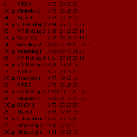
21
VTR 4
3
75
25
25
25
HCup
Dimitrios 1
3
75
25
25
25
04
Tigers 1
0
53
15
22
16
HCup
U-Favoriten 2
3
94
26
25
18
25
05
VV Döbling 2
1
88
24
20
25
19
HCup
Sokol V/2
2
93
25
25
19
13
11
24
hotvolleys 2
3
100
17
18
25
25
15
HCup
Aufschlag 1
3
100
29
25
21
25
06
VV Döbling 4
1
81
27
15
25
14
HCup
VV Döbling 5
0
38
10
12
16
23
VTR 3
3
75
25
25
25
HCup
Randsport 1
0
57
19
20
18
20
VTR 2
3
75
25
25
25
HCup
VV Döbling 3
1
101
29
27
22
23
18
Dimitrios 1
3
106
31
25
25
25
HCup
SVCN 1
3
75
25
25
25
26
Tigers 1
0
53
17
17
19
HCup
U-Favoriten 1
3
75
25
25
25
17
Simmering 3
0
36
17
12
7
HCup
Simmering 2
0
54
16
23
15