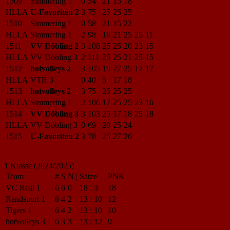
1509
Simmering 1
0
54
21
15
18
HLLA
U-Favoriten 2
3
75
25
25
25
1510
Simmering 1
0
58
21
15
22
HLLA
Simmering 1
2
98
16
21
25
25
11
1511
VV Döbling 2
3
108
25
25
20
23
15
HLLA
VV Döbling 3
2
111
25
25
21
25
15
1512
hotvolleys 2
3
105
19
27
25
17
17
HLLA
VTR 3
0
40
5
17
18
1513
hotvolleys 2
3
75
25
25
25
HLLA
Simmering 1
2
106
17
25
25
23
16
1514
VV Döbling 3
3
103
25
17
18
25
18
HLLA
VV Döbling 3
0
69
20
25
24
1515
U-Favoriten 2
3
78
25
27
26
1.Klasse (2024/2025)
Team
#
S
N
|
Sätze
|
PNK
VC Real 1
6
6
0
18
:
3
18
Randsport 1
6
4
2
13
:
10
12
Tigers 1
6
4
2
13
:
10
10
hotvolleys 3
6
3
3
13
:
12
9