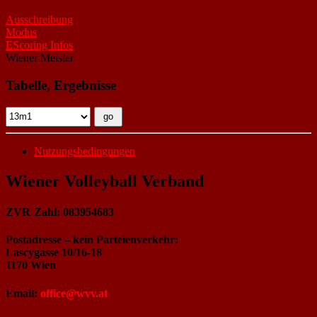
Ausschreibung
Modus
EScoring Infos
Wiener Meister
Tabelle, Ergebnisse
Nutzungsbedingungen
Wiener Volleyball Verband
ZVR-Zahl: 083954683
Postadresse – kein Parteienverkehr:
Lascygasse 10/16-18
1170 Wien
Email:
office@wvv.at