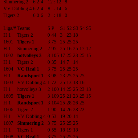
Simmering 2
6
2
4
12
:
12
8
VV Döbling 4
6
2
4
8
:
14
6
Tigers 2
6
0
6
2
:
18
0
Liga/#
Teams
S
P
S1
S2
S3
S4
S5
H 1
Tigers 2
0
44
3
23
18
1601
Tigers 1
3
75
25
25
25
H 1
Simmering 2
2
95
25
16
25
17
12
1602
hotvolleys 3
3
105
17
25
23
25
15
H 1
Tigers 2
0
35
14
7
14
1604
VC Real 1
3
75
25
25
25
H 1
Randsport 1
3
98
23
25
25
25
1603
VV Döbling 4
1
72
25
13
18
16
H 1
hotvolleys 3
2
100
14
25
25
23
13
1605
Tigers 1
3
109
25
21
23
25
15
H 1
Randsport 1
3
104
25
28
26
25
1606
Tigers 2
1
90
14
26
28
22
H 1
VV Döbling 4
0
53
19
20
14
1607
Simmering 2
3
75
25
25
25
H 1
Tigers 1
0
55
18
19
18
1608
VC Real 1
3
75
25
25
25