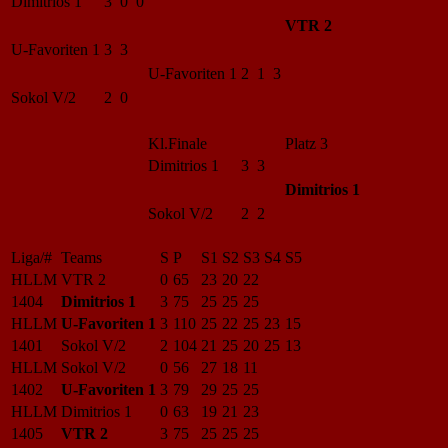
Dimitrios 1
3 0 0
VTR 2
U-Favoriten 1
3 3
U-Favoriten 1
2 1 3
Sokol V/2
2 0
Kl.Finale
Platz 3
Dimitrios 1
3 3
Dimitrios 1
Sokol V/2
2 2
Liga/#
Teams
S
P
S1
S2
S3
S4
S5
HLLM
VTR 2
0
65
23
20
22
1404
Dimitrios 1
3
75
25
25
25
HLLM
U-Favoriten 1
3
110
25
22
25
23
15
1401
Sokol V/2
2
104
21
25
20
25
13
HLLM
Sokol V/2
0
56
27
18
11
1402
U-Favoriten 1
3
79
29
25
25
HLLM
Dimitrios 1
0
63
19
21
23
1405
VTR 2
3
75
25
25
25