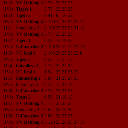
1129
VV Döbling 3
3
75
25
25
25
HVor
Tigers 1
3
75
25
25
25
1130
Tigers 2
0
41
9
10
22
HVor
VV Döbling 4
3
100
12
23
25
25
15
1131
Simmering 2
2
106
25
25
23
21
12
HVor
VV Döbling 3
3
75
25
25
25
1132
Tigers 1
0
58
17
19
22
HVor
U-Favoriten 2
3
106
28
19
19
25
15
1133
VC Real 1
2
106
26
25
25
22
8
HVor
Tigers 2
0
35
13
5
17
1134
hotvolleys 3
3
75
25
25
25
HVor
VC Real 1
1
94
25
21
25
23
1135
Simmering 2
3
98
21
25
27
25
HVor
hotvolleys 3
0
57
15
23
19
1136
U-Favoriten 2
3
75
25
25
25
HVor
Tigers 2
0
50
21
16
13
1137
VV Döbling 4
3
75
25
25
25
HVor
Simmering 2
0
66
28
18
20
1138
U-Favoriten 2
3
80
30
25
25
HVor
VV Döbling 3
3
120
25
20
33
27
15