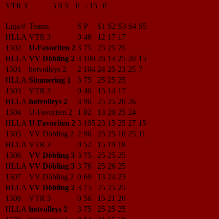
VTR 3
5
0
5
0
:
15
0
Liga/#
Teams
S
P
S1
S2
S3
S4
S5
HLLA
VTR 3
0
46
12
17
17
1502
U-Favoriten 2
3
75
25
25
25
HLLA
VV Döbling 2
3
100
26
14
25
20
15
1501
hotvolleys 2
2
104
24
25
23
25
7
HLLA
Simmering 1
3
75
25
25
25
1503
VTR 3
0
46
15
14
17
HLLA
hotvolleys 2
3
96
25
25
20
26
1504
U-Favoriten 2
1
82
13
20
25
24
HLLA
U-Favoriten 2
3
105
23
15
25
27
15
1505
VV Döbling 2
2
96
25
25
10
25
11
HLLA
VTR 3
0
52
15
19
18
1506
VV Döbling 3
3
75
25
25
25
HLLA
VV Döbling 3
3
76
25
26
25
1507
VV Döbling 2
0
60
13
24
23
HLLA
VV Döbling 2
3
75
25
25
25
1508
VTR 3
0
56
15
21
20
HLLA
hotvolleys 2
3
75
25
25
25