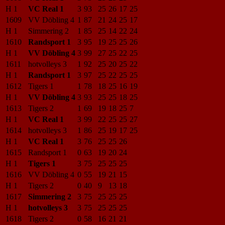
H 1
VC Real 1
3
93
25
26
17
25
1609
VV Döbling 4
1
87
21
24
25
17
H 1
Simmering 2
1
85
25
14
22
24
1610
Randsport 1
3
95
19
25
25
26
H 1
VV Döbling 4
3
99
27
25
22
25
1611
hotvolleys 3
1
92
25
20
25
22
H 1
Randsport 1
3
97
25
22
25
25
1612
Tigers 1
1
78
18
25
16
19
H 1
VV Döbling 4
3
93
25
25
18
25
1613
Tigers 2
1
69
19
18
25
7
H 1
VC Real 1
3
99
22
25
25
27
1614
hotvolleys 3
1
86
25
19
17
25
H 1
VC Real 1
3
76
25
25
26
1615
Randsport 1
0
63
19
20
24
H 1
Tigers 1
3
75
25
25
25
1616
VV Döbling 4
0
55
19
21
15
H 1
Tigers 2
0
40
9
13
18
1617
Simmering 2
3
75
25
25
25
H 1
hotvolleys 3
3
75
25
25
25
1618
Tigers 2
0
58
16
21
21