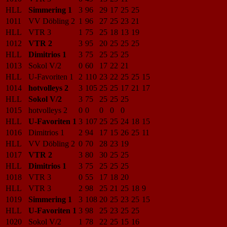
HLL
Simmering 1
3
96
29
17
25
25
1011
VV Döbling 2
1
96
27
25
23
21
HLL
VTR 3
1
75
25
18
13
19
1012
VTR 2
3
95
20
25
25
25
HLL
Dimitrios 1
3
75
25
25
25
1013
Sokol V/2
0
60
17
22
21
HLL
U-Favoriten 1
2
110
23
22
25
25
15
1014
hotvolleys 2
3
105
25
25
17
21
17
HLL
Sokol V/2
3
75
25
25
25
1015
hotvolleys 2
0
0
0
0
0
HLL
U-Favoriten 1
3
107
25
25
24
18
15
1016
Dimitrios 1
2
94
17
15
26
25
11
HLL
VV Döbling 2
0
70
28
23
19
1017
VTR 2
3
80
30
25
25
HLL
Dimitrios 1
3
75
25
25
25
1018
VTR 3
0
55
17
18
20
HLL
VTR 3
2
98
25
21
25
18
9
1019
Simmering 1
3
108
20
25
23
25
15
HLL
U-Favoriten 1
3
98
25
23
25
25
1020
Sokol V/2
1
78
22
25
15
16