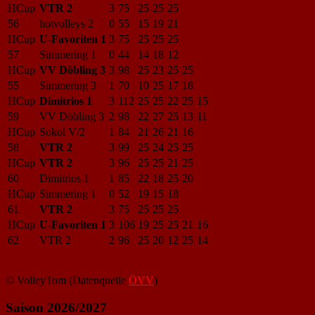
HCup
VTR 2
3
75
25
25
25
56
hotvolleys 2
0
55
15
19
21
HCup
U-Favoriten 1
3
75
25
25
25
57
Simmering 1
0
44
14
18
12
HCup
VV Döbling 3
3
98
25
23
25
25
55
Simmering 3
1
70
10
25
17
18
HCup
Dimitrios 1
3
112
25
25
22
25
15
59
VV Döbling 3
2
98
22
27
25
13
11
HCup
Sokol V/2
1
84
21
26
21
16
58
VTR 2
3
99
25
24
25
25
HCup
VTR 2
3
96
25
25
21
25
60
Dimitrios 1
1
85
22
18
25
20
HCup
Simmering 1
0
52
19
15
18
61
VTR 2
3
75
25
25
25
HCup
U-Favoriten 1
3
106
19
25
25
21
16
62
VTR 2
2
96
25
20
12
25
14
© VolleyTom (Datenquelle
ÖVV
)
Saison 2026/2027