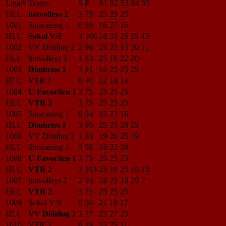
Liga/#
Teams
S
P
S1
S2
S3
S4
S5
HLL
hotvolleys 2
3
79
25
29
25
1001
Simmering 1
0
59
16
27
16
HLL
Sokol V/2
3
106
18
23
25
25
15
1002
VV Döbling 2
2
96
25
25
15
20
11
HLL
hotvolleys 2
1
83
25
16
22
20
1003
Dimitrios 1
3
91
16
25
25
25
HLL
VTR 3
0
40
12
14
14
1004
U-Favoriten 1
3
75
25
25
25
HLL
VTR 2
3
75
25
25
25
1005
Simmering 1
0
54
15
23
16
HLL
Dimitrios 1
3
95
25
25
20
25
1006
VV Döbling 2
1
83
19
20
25
19
HLL
Simmering 1
0
58
16
22
20
1008
U-Favoriten 1
3
75
25
25
25
HLL
VTR 2
3
103
25
19
25
19
15
1007
hotvolleys 2
2
93
18
25
18
25
7
HLL
VTR 2
3
75
25
25
25
1009
Sokol V/2
0
56
21
18
17
HLL
VV Döbling 2
3
77
25
27
25
1010
VTR 3
0
49
13
25
11