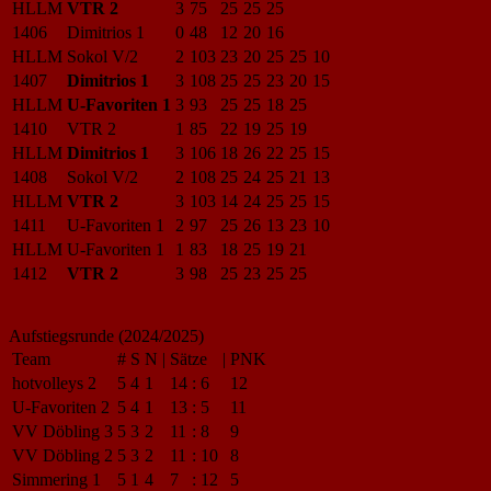
HLLM
VTR 2
3
75
25
25
25
1406
Dimitrios 1
0
48
12
20
16
HLLM
Sokol V/2
2
103
23
20
25
25
10
1407
Dimitrios 1
3
108
25
25
23
20
15
HLLM
U-Favoriten 1
3
93
25
25
18
25
1410
VTR 2
1
85
22
19
25
19
HLLM
Dimitrios 1
3
106
18
26
22
25
15
1408
Sokol V/2
2
108
25
24
25
21
13
HLLM
VTR 2
3
103
14
24
25
25
15
1411
U-Favoriten 1
2
97
25
26
13
23
10
HLLM
U-Favoriten 1
1
83
18
25
19
21
1412
VTR 2
3
98
25
23
25
25
Aufstiegsrunde (2024/2025)
Team
#
S
N
|
Sätze
|
PNK
hotvolleys 2
5
4
1
14
:
6
12
U-Favoriten 2
5
4
1
13
:
5
11
VV Döbling 3
5
3
2
11
:
8
9
VV Döbling 2
5
3
2
11
:
10
8
Simmering 1
5
1
4
7
:
12
5