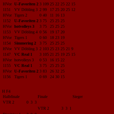
HVor
U-Favoriten 2
3
109
25
22
25
22
15
1151
VV Döbling 3
2
99
17
25
20
25
12
HVor
Tigers 2
0
40
11
16
13
1152
U-Favoriten 2
3
75
25
25
25
HVor
hotvolleys 3
3
75
25
25
25
1153
VV Döbling 4
0
56
19
17
20
HVor
Tigers 1
0
60
18
23
19
1154
Simmering 2
3
75
25
25
25
HVor
VV Döbling 3
2
103
25
23
25
21
9
1147
VC Real 1
3
105
21
25
19
25
15
HVor
hotvolleys 3
0
53
16
15
22
1155
VC Real 1
3
75
25
25
25
HVor
U-Favoriten 2
3
83
26
32
25
1156
Tigers 1
0
69
24
30
15
H F4
Halbfinale
Finale
Sieger
VTR 2
0 3 3
VTR 2
3 3 1