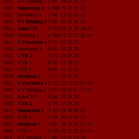
HLL
VV Döbling 2
1
91
18
23
25
25
1031
Simmering 1
3
100
25
25
23
27
HLL
hotvolleys 2
1
94
23
25
24
22
1032
VV Döbling 2
3
98
25
22
26
25
HLL
Sokol V/2
3
110
25
21
25
24
15
1033
Dimitrios 1
2
100
22
25
15
26
12
HLL
U-Favoriten 1
3
75
25
25
25
1034
Simmering 1
0
62
21
21
20
HLL
VTR 2
3
75
25
25
25
1035
VTR 3
0
56
17
18
21
HLL
VTR 3
0
48
11
22
15
1036
Dimitrios 1
3
75
25
25
25
HLL
U-Favoriten 1
3
111
23
23
25
25
15
1037
VV Döbling 2
2
87
25
25
9
17
11
HLL
Sokol V/2
0
68
25
24
19
1038
VTR 2
3
78
27
26
25
HLL
Simmering 1
3
101
24
26
26
25
1039
VTR 3
1
89
26
24
24
15
HLL
Dimitrios 1
3
94
19
25
10
25
15
1040
VTR 2
2
105
25
23
25
21
11
HLL
VV Döbling 2
1
88
25
22
23
18