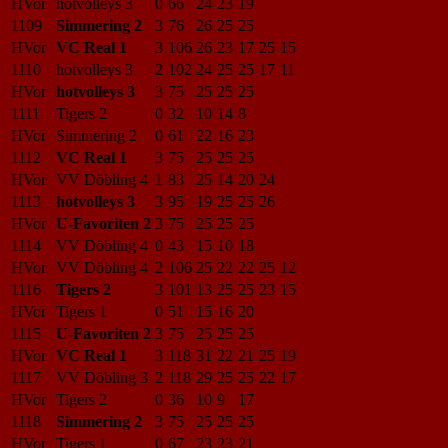
HVor
hotvolleys 3
0
66
24
23
19
1109
Simmering 2
3
76
26
25
25
HVor
VC Real 1
3
106
26
23
17
25
15
1110
hotvolleys 3
2
102
24
25
25
17
11
HVor
hotvolleys 3
3
75
25
25
25
1111
Tigers 2
0
32
10
14
8
HVor
Simmering 2
0
61
22
16
23
1112
VC Real 1
3
75
25
25
25
HVor
VV Döbling 4
1
83
25
14
20
24
1113
hotvolleys 3
3
95
19
25
25
26
HVor
U-Favoriten 2
3
75
25
25
25
1114
VV Döbling 4
0
43
15
10
18
HVor
VV Döbling 4
2
106
25
22
22
25
12
1116
Tigers 2
3
101
13
25
25
23
15
HVor
Tigers 1
0
51
15
16
20
1115
U-Favoriten 2
3
75
25
25
25
HVor
VC Real 1
3
118
31
22
21
25
19
1117
VV Döbling 3
2
118
29
25
25
22
17
HVor
Tigers 2
0
36
10
9
17
1118
Simmering 2
3
75
25
25
25
HVor
Tigers 1
0
67
23
23
21