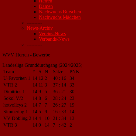
Herren
Damen
Nachwuchs Burschen
Nachwuchs Mädchen
----------
News-Archiv
Vereins-News
Verbands-News
----------
WVV Herren - Bewerbe
Landesliga Grunddurchgang (2024/2025)
Team
#
S
N
|
Sätze
|
PNK
U-Favoriten 1
14
12
2
40
:
16
34
VTR 2
14
11
3
37
:
14
33
Dimitrios 1
14
9
5
36
:
21
30
Sokol V/2
14
8
6
28
:
24
23
hotvolleys 2
14
7
7
26
:
27
19
Simmering 1
14
5
9
16
:
33
14
VV Döbling 2
14
4
10
21
:
34
13
VTR 3
14
0
14
7
:
42
2