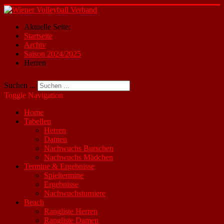
Aktuelle Seite:
Startseite
Archiv
Saison 2024/2025
Herren
Suchen ...
Toggle Navigation
Home
Tabellen
Herren
Damen
Nachwuchs Burschen
Nachwuchs Mädchen
Termine & Ergebnisse
Spieltermine
Ergebnisse
Nachwuchsturniere
Beach
Rangliste Herren
Rangliste Damen