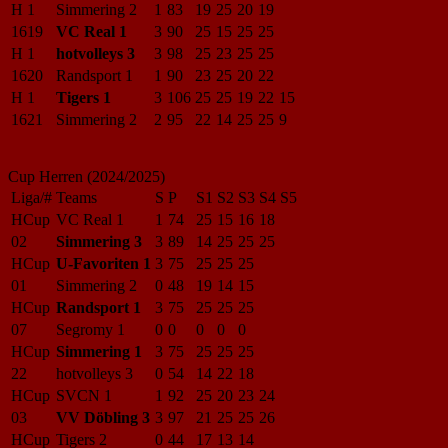
H 1
Simmering 2
1
83
19
25
20
19
1619
VC Real 1
3
90
25
15
25
25
H 1
hotvolleys 3
3
98
25
23
25
25
1620
Randsport 1
1
90
23
25
20
22
H 1
Tigers 1
3
106
25
25
19
22
15
1621
Simmering 2
2
95
22
14
25
25
9
Cup Herren (2024/2025)
Liga/#
Teams
S
P
S1
S2
S3
S4
S5
HCup
VC Real 1
1
74
25
15
16
18
02
Simmering 3
3
89
14
25
25
25
HCup
U-Favoriten 1
3
75
25
25
25
01
Simmering 2
0
48
19
14
15
HCup
Randsport 1
3
75
25
25
25
07
Segromy 1
0
0
0
0
0
HCup
Simmering 1
3
75
25
25
25
22
hotvolleys 3
0
54
14
22
18
HCup
SVCN 1
1
92
25
20
23
24
03
VV Döbling 3
3
97
21
25
25
26
HCup
Tigers 2
0
44
17
13
14