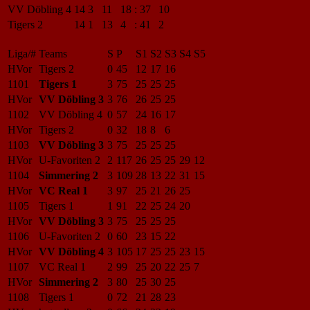
VV Döbling 4
14
3
11
18
:
37
10
Tigers 2
14
1
13
4
:
41
2
Liga/#
Teams
S
P
S1
S2
S3
S4
S5
HVor
Tigers 2
0
45
12
17
16
1101
Tigers 1
3
75
25
25
25
HVor
VV Döbling 3
3
76
26
25
25
1102
VV Döbling 4
0
57
24
16
17
HVor
Tigers 2
0
32
18
8
6
1103
VV Döbling 3
3
75
25
25
25
HVor
U-Favoriten 2
2
117
26
25
25
29
12
1104
Simmering 2
3
109
28
13
22
31
15
HVor
VC Real 1
3
97
25
21
26
25
1105
Tigers 1
1
91
22
25
24
20
HVor
VV Döbling 3
3
75
25
25
25
1106
U-Favoriten 2
0
60
23
15
22
HVor
VV Döbling 4
3
105
17
25
25
23
15
1107
VC Real 1
2
99
25
20
22
25
7
HVor
Simmering 2
3
80
25
30
25
1108
Tigers 1
0
72
21
28
23