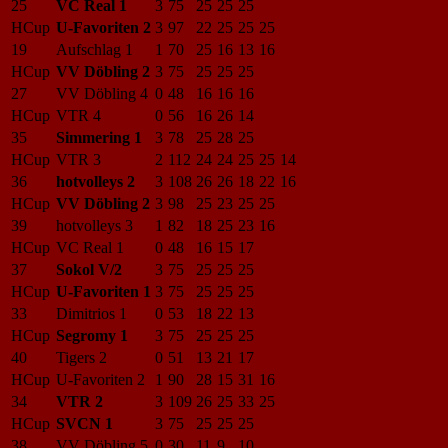
25
VC Real 1
3
75
25
25
25
HCup
U-Favoriten 2
3
97
22
25
25
25
19
Aufschlag 1
1
70
25
16
13
16
HCup
VV Döbling 2
3
75
25
25
25
27
VV Döbling 4
0
48
16
16
16
HCup
VTR 4
0
56
16
26
14
35
Simmering 1
3
78
25
28
25
HCup
VTR 3
2
112
24
24
25
25
14
36
hotvolleys 2
3
108
26
26
18
22
16
HCup
VV Döbling 2
3
98
25
23
25
25
39
hotvolleys 3
1
82
18
25
23
16
HCup
VC Real 1
0
48
16
15
17
37
Sokol V/2
3
75
25
25
25
HCup
U-Favoriten 1
3
75
25
25
25
33
Dimitrios 1
0
53
18
22
13
HCup
Segromy 1
3
75
25
25
25
40
Tigers 2
0
51
13
21
17
HCup
U-Favoriten 2
1
90
28
15
31
16
34
VTR 2
3
109
26
25
33
25
HCup
SVCN 1
3
75
25
25
25
38
VV Döbling 5
0
30
11
9
10