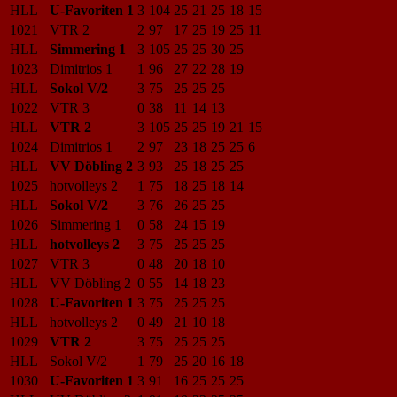
HLL
U-Favoriten 1
3
104
25
21
25
18
15
1021
VTR 2
2
97
17
25
19
25
11
HLL
Simmering 1
3
105
25
25
30
25
1023
Dimitrios 1
1
96
27
22
28
19
HLL
Sokol V/2
3
75
25
25
25
1022
VTR 3
0
38
11
14
13
HLL
VTR 2
3
105
25
25
19
21
15
1024
Dimitrios 1
2
97
23
18
25
25
6
HLL
VV Döbling 2
3
93
25
18
25
25
1025
hotvolleys 2
1
75
18
25
18
14
HLL
Sokol V/2
3
76
26
25
25
1026
Simmering 1
0
58
24
15
19
HLL
hotvolleys 2
3
75
25
25
25
1027
VTR 3
0
48
20
18
10
HLL
VV Döbling 2
0
55
14
18
23
1028
U-Favoriten 1
3
75
25
25
25
HLL
hotvolleys 2
0
49
21
10
18
1029
VTR 2
3
75
25
25
25
HLL
Sokol V/2
1
79
25
20
16
18
1030
U-Favoriten 1
3
91
16
25
25
25