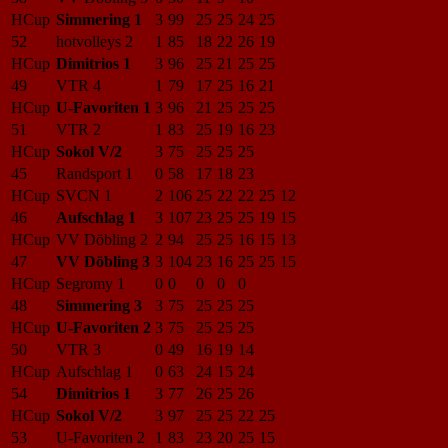
HCup
Simmering 1
3
99
25
25
24
25
52
hotvolleys 2
1
85
18
22
26
19
HCup
Dimitrios 1
3
96
25
21
25
25
49
VTR 4
1
79
17
25
16
21
HCup
U-Favoriten 1
3
96
21
25
25
25
51
VTR 2
1
83
25
19
16
23
HCup
Sokol V/2
3
75
25
25
25
45
Randsport 1
0
58
17
18
23
HCup
SVCN 1
2
106
25
22
22
25
12
46
Aufschlag 1
3
107
23
25
25
19
15
HCup
VV Döbling 2
2
94
25
25
16
15
13
47
VV Döbling 3
3
104
23
16
25
25
15
HCup
Segromy 1
0
0
0
0
0
48
Simmering 3
3
75
25
25
25
HCup
U-Favoriten 2
3
75
25
25
25
50
VTR 3
0
49
16
19
14
HCup
Aufschlag 1
0
63
24
15
24
54
Dimitrios 1
3
77
26
25
26
HCup
Sokol V/2
3
97
25
25
22
25
53
U-Favoriten 2
1
83
23
20
25
15