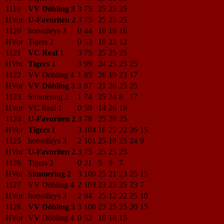
1119
VV Döbling 3
3
75
25
25
25
HVor
U-Favoriten 2
3
75
25
25
25
1120
hotvolleys 3
0
44
10
18
16
HVor
Tigers 2
0
53
19
22
12
1121
VC Real 1
3
75
25
25
25
HVor
Tigers 1
3
99
24
25
25
25
1122
VV Döbling 4
1
85
26
19
23
17
HVor
VV Döbling 3
3
97
21
26
25
25
1123
Simmering 2
1
74
25
24
8
17
HVor
VC Real 1
0
59
14
26
19
1124
U-Favoriten 2
3
78
25
28
25
HVor
Tigers 1
3
104
16
25
22
26
15
1125
hotvolleys 3
2
101
25
18
25
24
9
HVor
U-Favoriten 2
3
75
25
25
25
1126
Tigers 2
0
21
5
9
7
HVor
Simmering 2
3
109
25
21
23
25
15
1127
VV Döbling 4
2
103
23
25
25
23
7
HVor
hotvolleys 3
2
94
25
12
22
25
10
1128
VV Döbling 3
3
108
23
25
25
20
15
HVor
VV Döbling 4
0
52
19
18
15