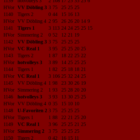
1139
hotvolleys 3
2
108
17
25
35
25
6
HVor
VV Döbling 3
3
75
25
25
25
1140
Tigers 2
0
44
15
16
13
HVor
VV Döbling 4
2
95
26
26
20
14
9
1141
Tigers 1
3
113
24
24
25
25
15
HVor
Simmering 2
0
52
12
21
19
1142
VV Döbling 3
3
75
25
25
25
HVor
VC Real 1
3
95
25
25
20
25
1143
Tigers 2
1
87
18
22
25
22
HVor
hotvolleys 3
3
89
14
25
25
25
1144
Tigers 1
1
82
25
18
18
21
HVor
VC Real 1
3
106
25
32
24
25
1145
VV Döbling 4
1
98
23
30
26
19
HVor
Simmering 2
1
93
25
28
20
20
1146
hotvolleys 3
3
93
13
30
25
25
HVor
VV Döbling 4
0
35
15
10
10
1148
U-Favoriten 2
3
75
25
25
25
HVor
Tigers 1
1
88
22
21
25
20
1149
VC Real 1
3
96
25
25
21
25
HVor
Simmering 2
3
75
25
25
25
1150
Tigers 2
0
42
16
15
11